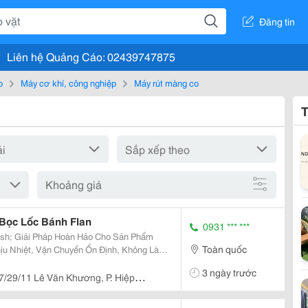
Đăng tin
Liên hệ Quảng Cáo: 02439747875
o
Máy cơ khí, công nghiệp
Máy rút màng co
T
Khoảng giá
Bọc Lốc Bánh Flan
0931 *** ***
sh; Giải Pháp Hoàn Hảo Cho Sản Phẩm
Toàn quốc
3 ngày trước
 Hợp Với...
7/29/11 Lê Văn Khương, P. Hiệp