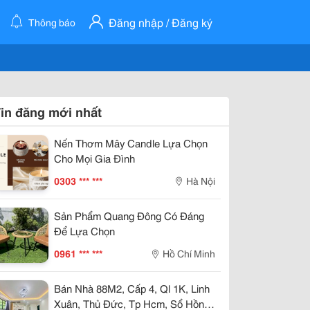
Đăng nhập / Đăng ký
Thông báo
in đăng mới nhất
Nến Thơm Mây Candle Lựa Chọn
Cho Mọi Gia Đình
0303 *** ***
Hà Nội
Sản Phẩm Quang Đông Có Đáng
Để Lựa Chọn
0961 *** ***
Hồ Chí Minh
Bán Nhà 88M2, Cấp 4, Ql 1K, Linh
Xuân, Thủ Đức, Tp Hcm, Sổ Hồng