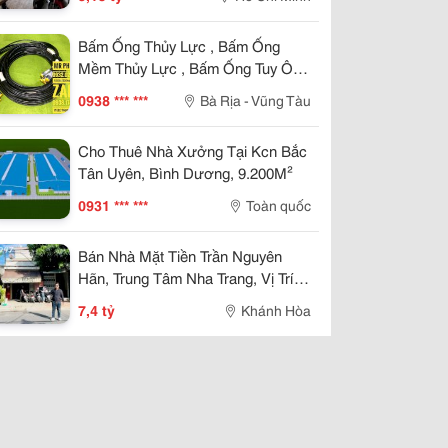
Hồng Riêng. Giá 5,18 Tỷ
Bấm Ống Thủy Lực , Bấm Ống
Mềm Thủy Lực , Bấm Ống Tuy Ô
Thủy Lực , Bấm Ống Thủy Lực Bọc
0938 *** ***
Bà Rịa - Vũng Tàu
Lưới , Bấm Ống Thủy Lực Koman ,
Bấm Ống Thủy Lực Italy , Bấm Ống
Cho Thuê Nhà Xưởng Tại Kcn Bắc
Thủy Lực 1Sn , Bấm Ống Thủy Lực
Tân Uyên, Bình Dương, 9.200M²
2Sn , Bấm Ống Thủy Lực 4Sn
0931 *** ***
Toàn quốc
Bán Nhà Mặt Tiền Trần Nguyên
Hãn, Trung Tâm Nha Trang, Vị Trí
Kinh Doanh Đẹp, Giá 7,4 Tỷ
7,4 tỷ
Khánh Hòa