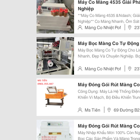
Máy Co Màng 4535 Giải Ph
Nghiệp
**Máy Co Màng 4535 &Ndash; Giải
Nghiệp** Co Màng Nhanh, Ôm Sát Sản Phẩm, Tăng Tính Thẩm Mỹ. Phù Hợp
Đóng Gói Hộp, Chai Lọ, Mỹ Phẩm, Thực Ph
Màng Co Nhiệt Pof
23
Chỉnh Tốc Độ Linh Hoạt, Vận Hành 
Thành, Quận 12
Máy Bọc Màng Co Tự Động 
Máy Bọc Màng Co Tự Động Cho Lin
Nhanh, Đẹp Và Chuyên Nghiệp. Bọc Gọn Các Linh Kiện Điện Tử, Phụ Kiện, Ốc
Vít, Chi Tiết Cơ Khí... Màng Co Ôm Sát Sản Phẩm, Tăng Tính Thẩm Mỹ Và Bảo
Vệ Khỏi Bụi Bẩn. Vận Hành Tự...
Màng Co Nhiệt Pof
23
Thành, Quận 12
Máy Đóng Gói Rút Màng Co 
Công Dụng: Máy Là Hệ Thống Điệ
Khiển Vi Mạch, Bộ Điều Khiển Tr
Đồ Bố Trí Hợp Lý. Do Đó Máy Có 
Năng Vừa Cắt &Amp; Vừa Co Rất H
Ms Tiên
69 Đường B2 
Máy Đóng Gói Rút Màng Co
Máy Nhập Khẩu Mới 100% Còn Nguyen Đai Ng
Bọc Các Sản Phẩm Và Màng Trong