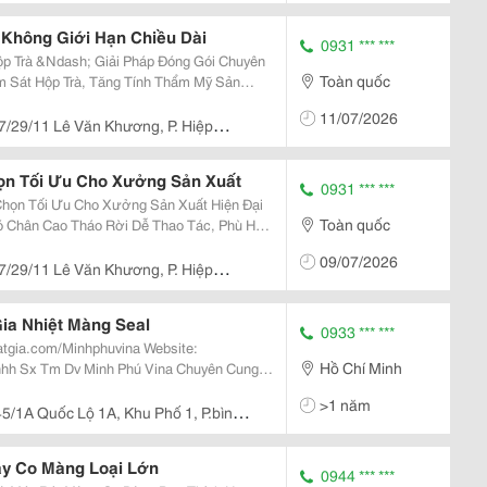
Không Giới Hạn Chiều Dài
0931 *** ***
p Trà &Ndash; Giải Pháp Đóng Gói Chuyên
Toàn quốc
11/07/2026
ảo...
7/29/11 Lê Văn Khương, P. Hiệp
n Tối Ưu Cho Xưởng Sản Xuất
0931 *** ***
họn Tối Ưu Cho Xưởng Sản Xuất Hiện Đại
Toàn quốc
háo Rời Dễ Thao Tác, Phù Hợp
09/07/2026
7/29/11 Lê Văn Khương, P. Hiệp
ia Nhiệt Màng Seal
0933 *** ***
.com/Minhphuvina Website:
Hồ Chí Minh
>1 năm
ực Vậ
5/1A Quốc Lộ 1A, Khu Phố 1, P.bình
cm
y Co Màng Loại Lớn
0944 *** ***