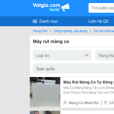
Danh mục
Liên hệ QC
Trang Chủ
Công nghiệp, xây dựng
Cơ khí chế tạ
Máy rút màng co
Máy Rút Màng Co Tự Động 
Máy Co Màng Băng Tải Lưới &Nda
Kích Thước Nhỏ Băng Tải Lưới Chịu Nhiệt, Vận Chuyển Ổn Định, Không Làm
Xê Dịch Sản Phẩm Nhỏ. Nhiệt Phân Bố Đều, Màng Co Căng Đẹp, Hạn Chế
Nhăn Hoặc Cháy Màng. Phù
Màng Co Nhiệt Pof
23
Thành, Quận 12