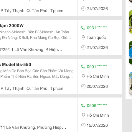
 Nóng Bởi Điện Trở Bóng Đèn Làm Cho Màng
21/07/2026
Bề Mặt Sản...
P. Tây Thạnh, Q. Tân Phú , Tphcm
 Đậm 2000W
0931 *** ***
Toàn quốc
21/07/2026
7/29/11 Lê Văn Khương, P. Hiệp
: Model Bs-550
0901 *** ***
Hồ Chí Minh
 Phẩm Thể Hiện Ra Bên Ngoài. Máy Dùng
t Vào Sản Phẩm Làm Cho Bề Mặt Sản
20/07/2026
ẩm Mỹ Cũng Như...
P. Tây Thạnh, Q. Tân Phú , Tphcm
0906 *** ***
Hồ Chí Minh
15/07/2026
/11 Lê Văn Khương, Phường Hiệp