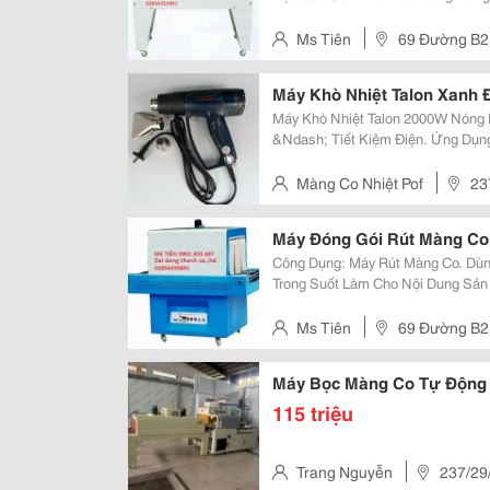
Hiện Ra Bên Ngoài.máy Dùng Hơi
Co Ép Sát Vào Sản Phẩm Làm Cho 
Ms Tiên
69 Đường B2 
Máy Khò Nhiệt Talon Xanh
Máy Khò Nhiệt Talon 2000W Nóng Nhanh &Ndash; Bền Bỉ &Ndash; An Toàn
&Ndash; Tiết Kiệm Điện. Ứng Dụng Đa Năng: &Bull; Khò Màng Co Bọc Giỏ
Quà, Bao Bì &Bull; Loại Bỏ Sơn, Keo, Bóc Nhãn Dán &Bull; Hàn Nhựa, Định
Hình Vật Liệu Diy &Bull; Khử...
Màng Co Nhiệt Pof
23
Thành, Quận 12
Máy Đóng Gói Rút Màng Co
Công Dụng: Máy Rút Màng Co. Dùng Màn Co Bao Bọc Các Sản Phẩm Và Màng
Trong Suốt Làm Cho Nội Dung Sản
Hơi Nóng Làm Cho Màng Co Ép Sá
Phẩm Căng Ra, Làm Tăng Tính Th
Ms Tiên
69 Đường B2 
Máy Bọc Màng Co Tự Động
115 triệu
Trang Nguyễn
237/29