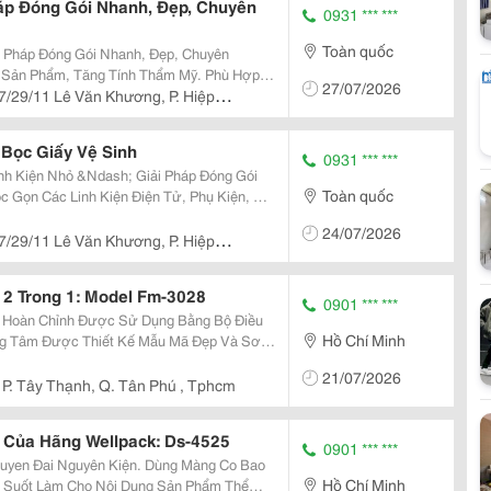
áp Đóng Gói Nhanh, Đẹp, Chuyên
0931 *** ***
Toàn quốc
 Pháp Đóng Gói Nhanh, Đẹp, Chuyên
27/07/2026
ẩm, Quà Tặng... Băng Tải Điều
7/29/11 Lê Văn Khương, P. Hiệp
Ổn...
Bọc Giấy Vệ Sinh
0931 *** ***
h Kiện Nhỏ &Ndash; Giải Pháp Đóng Gói
Toàn quốc
24/07/2026
7/29/11 Lê Văn Khương, P. Hiệp
2 Trong 1: Model Fm-3028
0901 *** ***
n Hoàn Chỉnh Được Sử Dụng Bằng Bộ Điều
Hồ Chí Minh
ung Tâm Được Thiết Kế Mẫu Mã Đẹp Và Sơ
Kích Thước Nhỏ Gọn, Kết Hợp Cả 2 Chức
21/07/2026
iệu Quả Và...
P. Tây Thạnh, Q. Tân Phú , Tphcm
 Của Hãng Wellpack: Ds-4525
0901 *** ***
uyên Kiện. Dùng Màng Co Bao
Hồ Chí Minh
 Suốt Làm Cho Nội Dung Sản Phẩm Thể