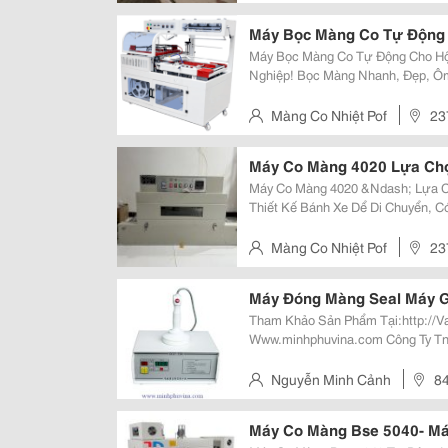
Thành Quận 12
Máy Bọc Màng Co Tự Động 
Máy Bọc Màng Co Tự Động Cho Hộ
Nghiệp! Bọc Màng Nhanh, Đẹp, Ôm Sát Hộp Trà, Tăng Tính Thẩm Mỹ Sản
Phẩm. Hoạt Động Tự Động, Tiết Kiệm Nhân Công Và Thời Gian Sản Xuất.
Đường Co Đều, Chắc Chắn, Giúp B
Màng Co Nhiệt Pof
23
Thành, Quận 12
Máy Co Màng 4020 Lựa Chọ
Máy Co Màng 4020 &Ndash; Lựa C
Thiết Kế Bánh Xe Dể Di Chuyển, Có Chân Cao T
Nhiều Loại Sản Phẩm Co Đều &Ndash; Đẹp &Ndash; Không Nhăn Màng Phù
Hợp Màng Co Pof, Pvc Gia Nhiệt...
Màng Co Nhiệt Pof
23
Thành, Quận 12
Máy Đóng Màng Seal Máy G
Tham Khảo Sản Phẩm Tại:http://Vatgia
Www.minhphuvina.com Công Ty Tnhh Sx Tm Dv Minh Phú Vina Chuyên Cung
Cấp Các Loại Mặt Hàng: - Chai Nhựa Bao Gồm Chai Nhựa Hdpe, Chai Nhựa
Pet, Chai Nhựa Ngành Bảo Vệ Th
Nguyễn Minh Cảnh
84
Hưng Hòa A, Q.bình Tân, Tp.h
Máy Co Màng Bse 5040- Má