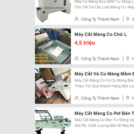
Máy Co Màng Bse 5040 Tự Động L
Cho Tất Cả Các Loại Màng Co. Má
Chức Năng Tự Động Nhận Sản Phẩm
Sản Phẩm Cố Định. Máy Bse 
Công Ty Thành Nam
Mai, Hà Nội, Việt Nam
Máy Cắt Màng Co Chữ L
4,5 triệu
Công Ty Thành Nam
Nam
Máy Cắt Và Co Màng Mềm 
Máy Cắt Màng Co Và Co Màng Bán Tự Động Công Ty Thà
Thiệu Tới Quý Khách Hàng Một Loạ
Là Máy Rút Và Co Màng Mềm Bán
Công Nghệ Tiên Tiến Nước Ngoài 
Công Ty Thành Nam
Nam
Máy Cắt Màng Co Pof Bán 
Máy Cắt Màng Co Bán Tự Động Lb
Giá Rẻ, Chất Lượng Bền Bỉ Máy Bọc Màng Co Bán Tự Động: Model Lb 601 :
Kích Thước Máy: L1.765 X W810X H975 (Mm) Kích Cỡ Dá