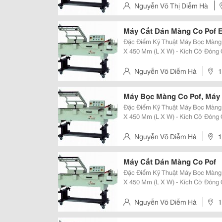
Mm (L X W) Kích C
Nguyễn Võ Thị Diễm Hà
Hưng Thuận, Quận 12, Tp.hcm
Máy Cắt Dán Màng Co Pof E
Đặc Điểm Kỹ Thuật Máy Bọc Màng Co Bán Tự Động -
X 450 Mm (L X W) - Kích Cỡ Đóng 
- Điện Năng: 1 Pha, 220 V, 1.5Kw/
Phẩm/Phút, Còn Tùy Thuộc Vào Ta
Nguyễn Võ Diễm Hà
1
Thuận, Quận 12, Tp.hcm
Máy Bọc Màng Co Pof, Máy
Đặc Điểm Kỹ Thuật Máy Bọc Màng Co Bán Tự Động -
X 450 Mm (L X W) - Kích Cỡ Đóng 
- Điện Năng: 1 Pha, 220 V, 1.5Kw/
Phẩm/Phút, Còn Tùy Thuộc Vào Ta
Nguyễn Võ Diễm Hà
1
Thuận, Quận 12, Tp.hcm
Máy Cắt Dán Màng Co Pof
Đặc Điểm Kỹ Thuật Máy Bọc Màng Co Bán Tự Động -
X 450 Mm (L X W) - Kích Cỡ Đóng 
- Điện Năng: 1 Pha, 220 V, 1.5Kw/
Phẩm/Phút, Còn Tùy Thuộc Vào Ta
Nguyễn Võ Diễm Hà
1
Thuận, Quận 12, Tp.hcm