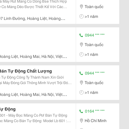
à Máy Rút Màng Co Dòng Bse Thích Hợp
Toàn quốc
y Co Màng Dẻo Được Thiết Kế Với Các
, Quản Lý, Co Rút, Làm Mát Và Định Hình
>1 năm
5040 Hoạt...
97 Linh Đường, Hoàng Liệt, Hoàng
0944 *** ***
Toàn quốc
>1 năm
Hoàng Liệt, Hoàng Mai, Hà Nội, Việt
Bán Tự Động Chất Lượng
0944 *** ***
nh Nam Xin Giới
Toàn quốc
i Máy Đóng Gói Thông Minh Vượt Trội Đó
 Tự Động,Máy Rút Và Co Màng Thông Qua
>1 năm
Với Hiệu Suấ
Hoàng Liệt, Hoàng Mai, Hà Nội, Việt
Tự Động
0164 *** ***
601 - Máy Bọc Màng Co Pof Bán Tự Động
Hồ Chí Minh
n Tối Đa: 530 X 450