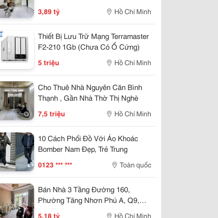
Riêng, Giá 3.89 Tỷ.
3,89 tỷ
Hồ Chí Minh
Thiết Bị Lưu Trữ Mạng Terramaster
F2-210 1Gb (Chưa Có Ổ Cứng)
5 triệu
Hồ Chí Minh
Cho Thuê Nhà Nguyên Căn Bình
Thạnh , Gần Nhà Thờ Thị Nghè
7,5 triệu
Hồ Chí Minh
10 Cách Phối Đồ Với Áo Khoác
Bomber Nam Đẹp, Trẻ Trung
0123 *** ***
Toàn quốc
Bán Nhà 3 Tầng Đường 160,
Phường Tăng Nhơn Phú A, Q9,
Thủ Đức, Tp Hcm. Dt 54M2, Sổ
5,18 tỷ
Hồ Chí Minh