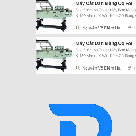
Máy Cắt Dán Màng Co Pof
Đặc Điểm Kỹ Thuật Máy Bọc Màng Co Bán Tự Động -
X 450 Mm (L X W) - Kích Cỡ Đóng 
- Điện Năng: 1 Pha, 220 V, 1.5Kw/
Phẩm/Phút, Còn Tùy Thuộc Vào Ta
Nguyễn Võ Diễm Hà
1
Thuận, Quận 12, Tp.hcm
Máy Cắt Dán Màng Co Pof
Đặc Điểm Kỹ Thuật Máy Bọc Màng Co Bán Tự Động -
X 450 Mm (L X W) - Kích Cỡ Đóng 
- Điện Năng: 1 Pha, 220 V, 1.5Kw/
Phẩm/Phút, Còn Tùy Thuộc Vào Ta
Nguyễn Võ Diễm Hà
1
Thuận, Quận 12, Tp.hcm