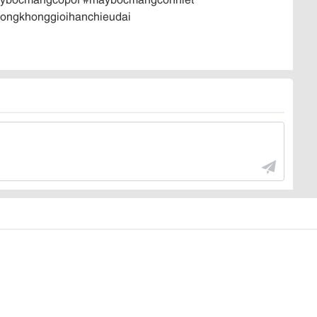
ngkhonggioihanchieudai