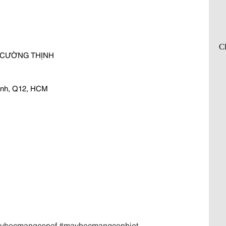
Ì CƯỜNG THỊNH
hành, Q12, HCM
ybocmangcopof #maybocmangconhiet