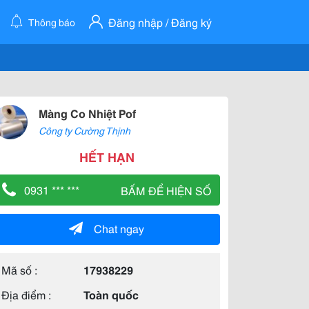
Đăng nhập / Đăng ký
Thông báo
Màng Co Nhiệt Pof
Công ty Cường Thịnh
HẾT HẠN
0931 *** ***
BẤM ĐỂ HIỆN SỐ
Chat ngay
Mã số :
17938229
Địa điểm :
Toàn quốc