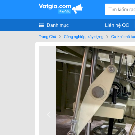
Danh mục
Liên hệ QC
Trang Chủ
Công nghiệp, xây dựng
Cơ khí chế tạ