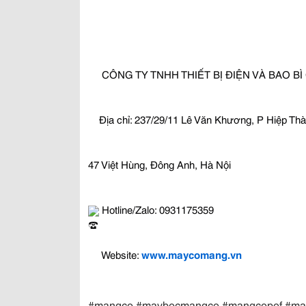
 CÔNG TY TNHH THIẾT BỊ ĐIỆN VÀ BAO B
Địa chỉ: 237/29/11 Lê Văn Khương, P Hiệp T
47 Việt Hùng, Đông Anh, Hà Nội
 Hotline/Zalo: 0931175359
 Website: 
www.maycomang.vn
#mangco #maybocmangco #mangcopof #ma