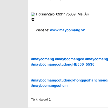
 Hotline/Zalo: 0931175359 (Ms. Ái)
 Website: 
www.maycomang.vn
#maycomang
#maybocmangco
#maycomang
#maybocmangcotudongHE550_5530
#maybocmangcotudongkhonggioihanchieud
#maybocmangcohcm
Từ khóa gợi ý: