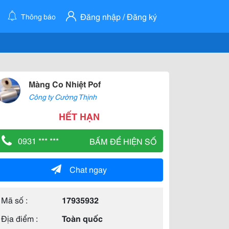
Đăng nhập / Đăng ký
Thông báo
Màng Co Nhiệt Pof
Công ty Cường Thịnh
HẾT HẠN
0931 *** ***
BẤM ĐỂ HIỆN SỐ
Chat ngay
Mã số :
17935932
Địa điểm :
Toàn quốc