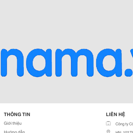
THÔNG TIN
LIÊN HỆ
Giới thiệu
Công ty C
Hướng dẫn
HN: 102 T