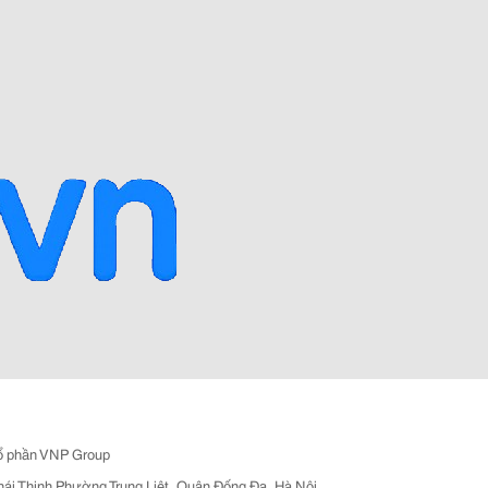
ổ phần VNP Group
hái Thịnh Phường Trung Liệt, Quận Đống Đa, Hà Nội