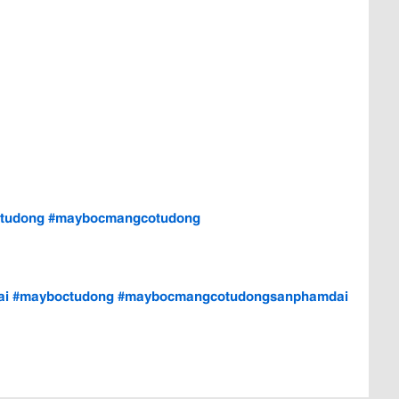
tudong
#maybocmangcotudong
ai
#mayboctudong
#maybocmangcotudongsanphamdai