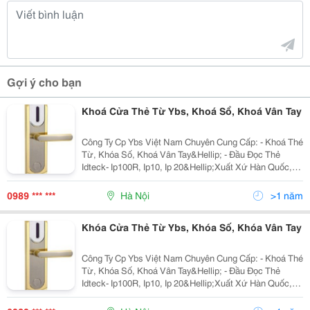
Gợi ý cho bạn
Khoá Cửa Thẻ Từ Ybs, Khoá Sổ, Khoá Vân Tay
Công Ty Cp Ybs Việt Nam Chuyên Cung Cấp: - Khoá Thé
Từ, Khóa Số, Khoá Vân Tay&Hellip; - Đầu Đọc Thẻ
Idteck- Ip100R, Ip10, Ip 20&Hellip;Xuất Xứ Hàn Quốc,
Kiểm Soát Ra Vào Cho Thang Máy. - Thẻ Atm, Thẻ Sinh
Viên&Hellip;Chúng Tôi Luôn Mang Đến
0989 *** ***
Hà Nội
>1 năm
Khóa Cửa Thẻ Từ Ybs, Khóa Số, Khóa Vân Tay
Công Ty Cp Ybs Việt Nam Chuyên Cung Cấp: - Khoá Thé
Từ, Khóa Số, Khoá Vân Tay&Hellip; - Đầu Đọc Thẻ
Idteck- Ip100R, Ip10, Ip 20&Hellip;Xuất Xứ Hàn Quốc,
Kiểm Soát Ra Vào Cho Thang Máy. - Thẻ Atm, Thẻ Sinh
Viên&Hellip;Chúng Tôi Luôn Mang Đến