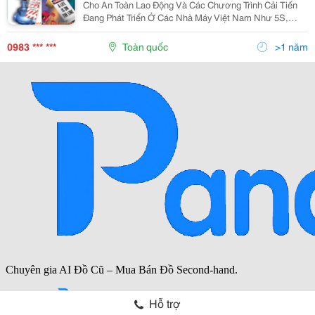
Cho An Toàn Lao Động Và Các Chương Trình Cải Tiến
Đang Phát Triển Ở Các Nhà Máy Việt Nam Như 5S,
Kaizen, Tpm, Lean Manufaturing&Hellip;Khóa
Loto,Khóa Nhựa An Tòan,Master Lock Security, Pad
0983 *** ***
Toàn quốc
>1 năm
Lock, Hasp Lo
Hỗ trợ