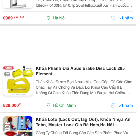
Idteck- Ip100R, Ip10, Ip 20&Hellip;Xuất Xứ Hàn Quốc,
Kiểm Soát Ra Vào Cho Thang Máy. - Thẻ Atm, Thẻ Sinh
Viên&Hellip;Chúng Tôi Luôn Mang Đến
0989 *** ***
Hà Nội
>1 năm
Khóa Phanh Đĩa Abus Brake Disc Lock 285
Element
Thân Khóa Được Bọc Nhựa Abs Cao Cấp, Có Cán Cầm
Chắc Tay Và Chống Va Đập. Lõi Khóa Cao Cấp 6 Bi,
Không Gỉ Chìa Khóa Tiện Dụng Mở Được Hai Chiều.
Chốt Thép Siêu Cứng Đường Kính 6 Mm. Chiều Dài Của
Khóa Lớn Thích Hợp Với Nhiều Kích Thước Ph
₫
529.000
Hồ Chí Minh
>1 năm
Khóa Loto (Lock Out,Tag Out), Khóa Nhựa An
Toàn, Master Lock Giá Rẻ Hcm,Ha Nội
Công Ty Chúng Tôi Cung Cấp Các Sản Phẩm Phục Vụ