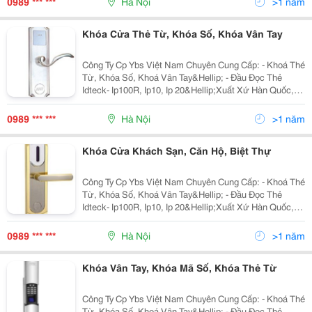
0989 *** ***
Hà Nội
>1 năm
Khóa Cửa Thẻ Từ, Khóa Số, Khóa Vân Tay
Công Ty Cp Ybs Việt Nam Chuyên Cung Cấp: - Khoá Thé
Từ, Khóa Số, Khoá Vân Tay&Hellip; - Đầu Đọc Thẻ
Idteck- Ip100R, Ip10, Ip 20&Hellip;Xuất Xứ Hàn Quốc,
Kiểm Soát Ra Vào Cho Thang Máy. - Thẻ Atm, Thẻ Sinh
Viên&Hellip;Chúng Tôi Luôn Mang Đến
0989 *** ***
Hà Nội
>1 năm
Khóa Cửa Khách Sạn, Căn Hộ, Biệt Thự
Công Ty Cp Ybs Việt Nam Chuyên Cung Cấp: - Khoá Thé
Từ, Khóa Số, Khoá Vân Tay&Hellip; - Đầu Đọc Thẻ
Idteck- Ip100R, Ip10, Ip 20&Hellip;Xuất Xứ Hàn Quốc,
Kiểm Soát Ra Vào Cho Thang Máy. - Thẻ Atm, Thẻ Sinh
Viên&Hellip;Chúng Tôi Luôn Mang Đến
0989 *** ***
Hà Nội
>1 năm
Khóa Vân Tay, Khóa Mã Số, Khóa Thẻ Từ
Công Ty Cp Ybs Việt Nam Chuyên Cung Cấp: - Khoá Thé
Từ, Khóa Số, Khoá Vân Tay&Hellip; - Đầu Đọc Thẻ