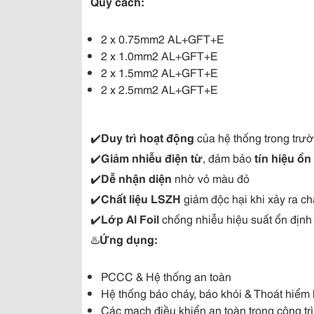
Quy cách:
2 x 0.75mm2 AL+GFT+E
2 x 1.0mm2 AL+GFT+E
2 x 1.5mm2 AL+GFT+E
2 x 2.5mm2 AL+GFT+E
✔️
Duy trì hoạt động
 của hệ thống trong trư
✔️
Giảm nhiễu điện từ
, đảm bảo
 tín hiệu ổn
✔️
Dễ nhận diện
 nhờ vỏ màu đỏ 
✔️
Chất liệu LSZH 
giảm độc hại khi xảy ra c
✔️
Lớp Al Foil 
chống nhiễu hiệu suất ổn định
♨️
Ứng dụng:
PCCC & Hệ thống an toàn
Hệ thống báo cháy, báo khói & Thoát hiểm
Các mạch điều khiển an toàn trong công trì