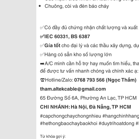
Chuông, còi và đèn báo cháy
✅
Có đầy đủ chứng nhận chất lượng và xuất 
✅
IEC 60331, BS 6387
✅
Gía tốt 
cho đại lý và các thầu xây dựng, dự
✅
Hàng có sẵn kho số lượng lớn 
➡️
A/C mình cần hỗ trợ hay muốn tìm hiểu, t
để được tư vấn nhanh chóng và chính xác ạ:
☎️
Hotline/Zalo: 
0768 793 566 (Ngọc Thắm)
tham.altekcable@gmail.com
65 Đường Số 6A, Phường An Lạc, TP HCM 
CHI NHÁNH: Hà Nội, Đà Nẵng, TP HCM 
#capchongchaychongnhieu #hangchinhhang
#hethongbaochaybaokhoi #duytrihoatdong 
Từ khóa gợi ý: