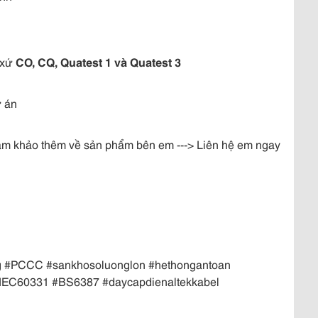
xứ 
CO, CQ, Quatest 1 và Quatest 3
 án 
ham khảo thêm về sản phẩm bên em ---> Liên hệ em ngay 
 #PCCC #sankhosoluonglon #hethongantoan 
#IEC60331 #BS6387 #daycapdienaltekkabel 