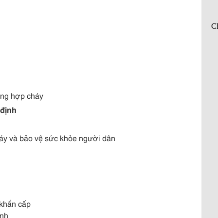
ờng hợp cháy 
 định
háy và bảo vệ sức khỏe người dân 
 
 khẩn cấp
nh 