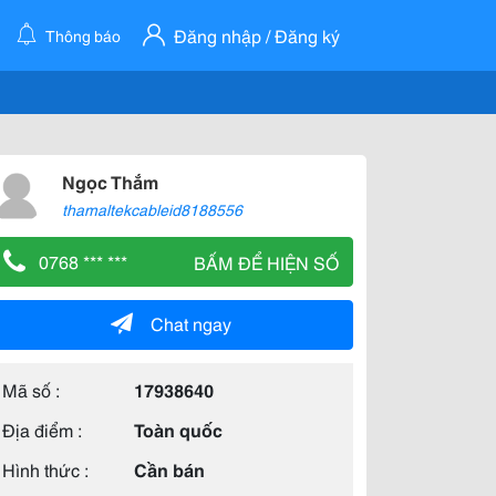
Đăng nhập / Đăng ký
Thông báo
Ngọc Thắm
thamaltekcableid8188556
0768 *** ***
BẤM ĐỂ HIỆN SỐ
Chat ngay
Mã số :
17938640
Địa điểm :
Toàn quốc
Hình thức :
Cần bán