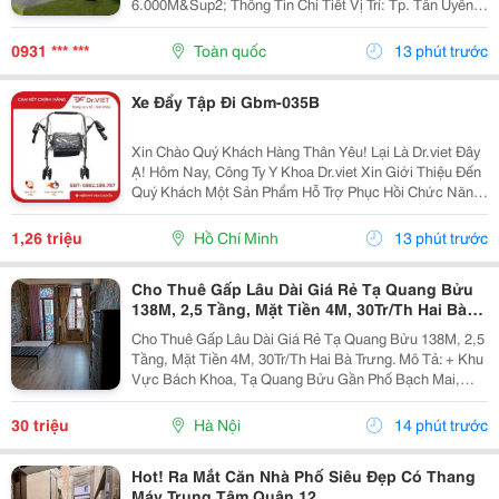
6.000M&Sup2; Thông Tin Chi Tiết Vị Trí: Tp. Tân Uyên,
Bình Dương. Tổng Diện Tích Khuôn Viên Đất:
9.800M&Sup2; Diện Tích Sử Dụng Tổng Diện Tích Nhà
0931 *** ***
Toàn quốc
13 phút trước
Xưởng:...
Xe Đẩy Tập Đi Gbm-035B
Xin Chào Quý Khách Hàng Thân Yêu! Lại Là Dr.viet Đây
Ạ! Hôm Nay, Công Ty Y Khoa Dr.viet Xin Giới Thiệu Đến
Quý Khách Một Sản Phẩm Hỗ Trợ Phục Hồi Chức Năng
Vô Cùng Tiện Lợi, Giúp Người Cao Tuổi, Người Bệnh
Và Người Gặp Khó Khăn Trong Vận Động Có...
1,26 triệu
Hồ Chí Minh
13 phút trước
Cho Thuê Gấp Lâu Dài Giá Rẻ Tạ Quang Bửu
138M, 2,5 Tầng, Mặt Tiền 4M, 30Tr/Th Hai Bà
Trưng.
Cho Thuê Gấp Lâu Dài Giá Rẻ Tạ Quang Bửu 138M, 2,5
Tầng, Mặt Tiền 4M, 30Tr/Th Hai Bà Trưng. Mô Tả: + Khu
Vực Bách Khoa, Tạ Quang Bửu Gần Phố Bạch Mai,
Hơn 30 Nghìn Sinh Viên Các Trường Đại Học Tốp Đầu
Cả Nước Bách &Ndash; Kinh - Xây-Mở Kinh Doanh...
30 triệu
Hà Nội
14 phút trước
Hot! Ra Mắt Căn Nhà Phố Siêu Đẹp Có Thang
Máy Trung Tâm Quận 12