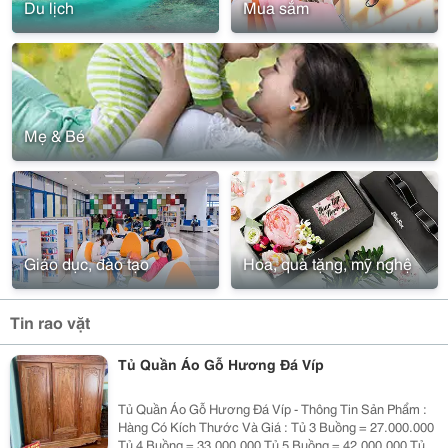
Du lịch
Mua sắm
Mẹ & Bé
Giáo dục, đào tạo
Hoa, quà tặng, mỹ nghệ
Tin rao vặt
Tủ Quần Áo Gỗ Hương Đá Víp
Tủ Quần Áo Gỗ Hương Đá Víp - Thông Tin Sản Phẩm :
Hàng Có Kích Thước Và Giá : Tủ 3 Buồng = 27.000.000
Tủ 4 Buồng = 33.000.000 Tủ 5 Buồng = 42.000.000 Tủ 6