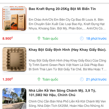
Bao Kraft Đựng 20-25Kg Bột Mì Biến Tín
Em Chào Anh/Chị Em Bên Cty Cp Bao Bì Louis Ạ. Bên
Em Chuyên Sản Xuất Các Loại Bao Kp, Kraft Đựng Hạt
Nhựa, Khoáng Sản, Bột Mỳ, Phân Bón,... Anh/Chị Có
Nhu Cầu Sử Dụng Bao Bì, Liên Hệ Em Nhé. Em Báo Giá
Tại Xưởng Ạ. Sđt/Zalo: 0354 000 197 Hoặc Email:...
₫
8.900
Toàn quốc
18 phút trước
Khay Bột Giấy Định Hình (Hay Khay Giấy Đúc).
Khay Bột Giấy Định Hình (Hay Khay Giấy Đúc) Của Công
Ty Tnhh Sarnti Green Pack Việt Nam Là Giải Pháp Bao
Bì Sinh Thái Làm Từ Bột Giấy Tái Chế, Bã Mía Hoặc Tre,
Được Ép Khuôn 3D Theo Hình Dạng Sản Phẩm.
&Middot; Thân Thiện Môi Trường: Khả Năng Phân...
₫
1.200
Toàn quốc
21 phút trước
Nhà Liền Kề Ven Sông Chánh Mỹ, 3,9 Tỷ,
101,5M2 Nở Hậu, Chính Chủ
Chính Chủ Cần Bán Nhà Phố Liền Kề Kbt Chánh Mỹ Ven
Sông. Nhà Diện Tích 5X25M, Hoàn Hảo Cho Những Ai