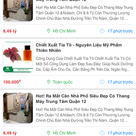
Hot! Ra Mắt Căn Nhà Phố Siêu Đẹp Có Thang Máy Trung
Tâm Quận 12 &Ndash; Chỉ 8.6 Tỷ Còn Thương Lượng
Chính Chủ Bán Nhà Đường Trần Thị Năm, Quận 12
&Ndash; Vị Trí Đẹp, Khu Dân Cư Hiện Hữu, Tiện Ích Đầy
Đủ. Diện Tích: 4M &Times; 20M Nhà...
8,49 tỷ
Hồ Chí Minh
17 phút trước
Chiết Xuất Tía Tô - Nguyên Liệu Mỹ Phẩm
Thiên Nhiên
Công Dụng Của Chiết Xuất Tía Tô Chiết Xuất Tía Tô Có
Một Số Công Dụng Làm Đẹp Sau Đây: Giúp Nuôi Dưỡng
Da, Cấp Ẩm Cho Da, Cân Bằng Ph Trên Da, Ngăn Ngừa
Tình Trạng Da Khô, Thô Ráp, Sần Sùi, Bong Tróc&Hellip;
Giúp Kháng Khuẩn, Làm Sạch Da, Tẩy...
₫
100.000
Toàn quốc
17 phút trước
Hot! Ra Mắt Căn Nhà Phố Siêu Đẹp Có Thang
Máy Trung Tâm Quận 12
Hot! Ra Mắt Căn Nhà Phố Siêu Đẹp Có Thang Máy Trung
Tâm Quận 12 &Ndash; Chỉ 8.6 Tỷ Còn Thương Lượng
Chính Chủ Bán Nhà Đường Trần Thị Năm, Quận 12
&Ndash; Vị Trí Đẹp, Khu Dân Cư Hiện Hữu, Tiện Ích Đầy
Đủ. Diện Tích: 4M &Times; 20M Nhà...
8,49 tỷ
Hồ Chí Minh
17 phút trước