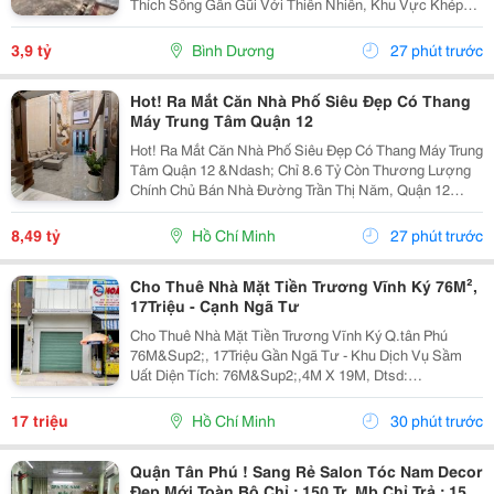
Thích Sống Gần Gũi Với Thiên Nhiên, Khu Vực Khép
Kín Có Bảo Vệ 24/24 - Phù Hợp Cho Thư Giãn Nghỉ
Ngơi Yên Tĩnh. Khu Dân Trí Cao Không Có Vấn Đề...
3,9 tỷ
Bình Dương
27 phút trước
Hot! Ra Mắt Căn Nhà Phố Siêu Đẹp Có Thang
Máy Trung Tâm Quận 12
Hot! Ra Mắt Căn Nhà Phố Siêu Đẹp Có Thang Máy Trung
Tâm Quận 12 &Ndash; Chỉ 8.6 Tỷ Còn Thương Lượng
Chính Chủ Bán Nhà Đường Trần Thị Năm, Quận 12
&Ndash; Vị Trí Đẹp, Khu Dân Cư Hiện Hữu, Tiện Ích Đầy
Đủ. Diện Tích: 4M &Times; 20M Nhà...
8,49 tỷ
Hồ Chí Minh
27 phút trước
Cho Thuê Nhà Mặt Tiền Trương Vĩnh Ký 76M²,
17Triệu - Cạnh Ngã Tư
Cho Thuê Nhà Mặt Tiền Trương Vĩnh Ký Q.tân Phú
76M&Sup2;, 17Triệu Gần Ngã Tư - Khu Dịch Vụ Sầm
Uất Diện Tích: 76M&Sup2;,4M X 19M, Dtsd:
120M&Sup2;. Có Vỉa Hè 5M Rộng Rãi Kết Cấu 1 Trệt 1
Lửng, Nhà Còn Tốt, Sẵn Cửa Kính. Vừa Kinh Doanh
17 triệu
Hồ Chí Minh
30 phút trước
Vừa Ở Lại...
Quận Tân Phú ! Sang Rẻ Salon Tóc Nam Decor
Đẹp Mới Toàn Bộ Chỉ : 150 Tr, Mb Chỉ Trả : 15