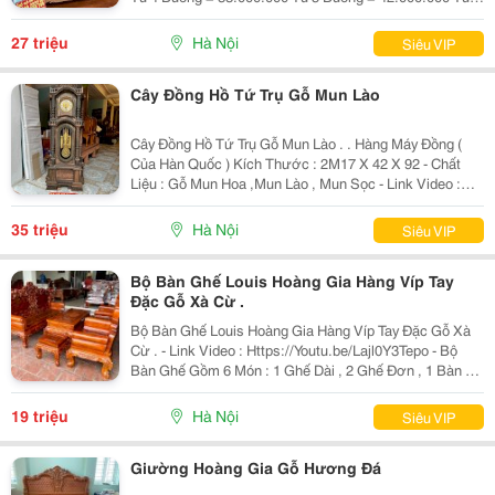
Buồng = 52.000.000 Giá Bán Đã Bao Gồm Sơn Pu Hoặc
Đánh Vecni ~~~ ≫≫≫ Lợi Ích Khi Mua
27 triệu
Hà Nội
Siêu VIP
Cây Đồng Hồ Tứ Trụ Gỗ Mun Lào
Cây Đồng Hồ Tứ Trụ Gỗ Mun Lào . . Hàng Máy Đồng (
Của Hàn Quốc ) Kích Thước : 2M17 X 42 X 92 - Chất
Liệu : Gỗ Mun Hoa ,Mun Lào , Mun Sọc - Link Video :
Https://Www.youtube.com/Watch?
V=Qnk_Bl7Ukj0&Amp;T Ngoài Ra Cơ Sở E Nhận Đeo
35 triệu
Hà Nội
Siêu VIP
Theo Yêu Cầu , Kích Th
Bộ Bàn Ghế Louis Hoàng Gia Hàng Víp Tay
Đặc Gỗ Xà Cừ .
Bộ Bàn Ghế Louis Hoàng Gia Hàng Víp Tay Đặc Gỗ Xà
Cừ . - Link Video : Https://Youtu.be/Lajl0Y3Tepo - Bộ
Bàn Ghế Gồm 6 Món : 1 Ghế Dài , 2 Ghế Đơn , 1 Bàn To
, 1 Đôn Ngồi , 1 Đôn Kẹp - Hàng Tay Đặc , Liền , Khuôn
Tranh 4P Ván 2P - Giá : 19.000.000 - Q
19 triệu
Hà Nội
Siêu VIP
Giường Hoàng Gia Gỗ Hương Đá