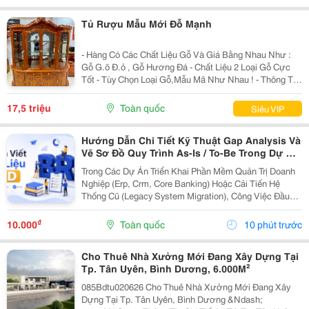
Tủ Rượu Mẫu Mới Đỗ Mạnh
- Hàng Có Các Chất Liệu Gỗ Và Giá Bằng Nhau Như :
Gỗ G.õ Đ.ỏ , Gỗ Hương Đá - Chất Liệu 2 Loại Gỗ Cực
Tốt - Tùy Chọn Loại Gỗ,Mẫu Mã Như Nhau ! - Thông Tin
Sản Phẩm : ++++ Hàng Có Kích Thước Và Giá ++ Dài
1M6 X 45 X 2M3 = 17.500.000 ++ Dài 1M8 X 45 X...
17,5 triệu
Toàn quốc
Siêu VIP
Hướng Dẫn Chi Tiết Kỹ Thuật Gap Analysis Và
Vẽ Sơ Đồ Quy Trình As-Is / To-Be Trong Dự Án
Chuyển Đổi Số
Trong Các Dự Án Triển Khai Phần Mềm Quản Trị Doanh
Nghiệp (Erp, Crm, Core Banking) Hoặc Cải Tiến Hệ
Thống Cũ (Legacy System Migration), Công Việc Đầu
Tiên Và Quan Trọng Nhất Của It Ba Không Phải Là Nhảy
Vào Thiết Kế Ngay Tính Năng Mới. Thay Vào Đó,...
₫
10.000
Toàn quốc
10 phút trước
Cho Thuê Nhà Xưởng Mới Đang Xây Dựng Tại
Tp. Tân Uyên, Bình Dương, 6.000M²
085Bdtu020626 Cho Thuê Nhà Xưởng Mới Đang Xây
Dựng Tại Tp. Tân Uyên, Bình Dương &Ndash;