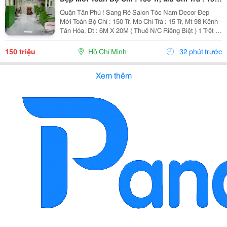
Tr, Mt 98 Kênh Tân Hóa, Tel : ( Chính Chủ )
Quận Tân Phú ! Sang Rẻ Salon Tóc Nam Decor Đẹp
Mới Toàn Bộ Chỉ : 150 Tr, Mb Chỉ Trả : 15 Tr, Mt 98 Kênh
Tân Hóa, Dt : 6M X 20M ( Thuê N/C Riêng Biệt ) 1 Trệt 1
Lầu 2 Pn Rộng Thoáng . D/C : Salon Mt 92 Kênh Tân
Hoá, Phú Trung, Tân Phú Đầu Tư Mb...
150 triệu
Hồ Chí Minh
32 phút trước
Xem thêm