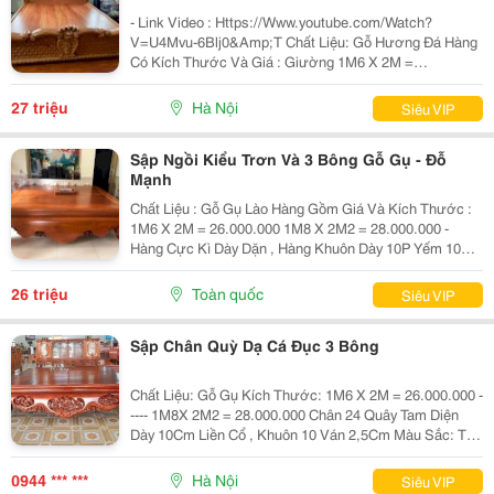
- Link Video : Https://Www.youtube.com/Watch?
V=U4Mvu-6Blj0&Amp;T Chất Liệu: Gỗ Hương Đá Hàng
Có Kích Thước Và Giá : Giường 1M6 X 2M =
27.000.000 Giường 1M8 X 2M = 29.000.000 Giường 2M
X 2M2 = 33.000.000 Giá Bán Đã Bao Gồm Sơn Pu Hoặc
27 triệu
Hà Nội
Siêu VIP
Đánh Vecni ~~~ &
Sập Ngồi Kiểu Trơn Và 3 Bông Gỗ Gụ - Đỗ
Mạnh
Chất Liệu : Gỗ Gụ Lào Hàng Gồm Giá Và Kích Thước :
1M6 X 2M = 26.000.000 1M8 X 2M2 = 28.000.000 -
Hàng Cực Kì Dày Dặn , Hàng Khuôn Dày 10P Yếm 10P
Cổ Liền Giá Bán Đã Bao Gồm Sơn Pu Hoặc Đánh Vecni
Đẹp Đẽ ! ~~~ ≫≫≫ Lợi Ích Khi Mua...
26 triệu
Toàn quốc
Siêu VIP
Sập Chân Quỳ Dạ Cá Đục 3 Bông
Chất Liệu: Gỗ Gụ Kích Thước: 1M6 X 2M = 26.000.000 -
---- 1M8X 2M2 = 28.000.000 Chân 24 Quây Tam Diện
Dày 10Cm Liền Cổ , Khuôn 10 Ván 2,5Cm Màu Sắc: Tùy
Chọn Sản Phẩm Bền Đẹp Trên 30 Năm Đảm Bảo Đúng
100% Chất Lượng Gỗ Sản Phẩm Không Dập,
0944 *** ***
Hà Nội
Siêu VIP