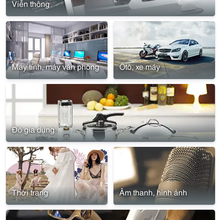
Viễn thông
Máy tính, máy văn phòng
Ôtô, xe máy
Đồ gia dụng
Thời trang
Âm thanh, hình ảnh