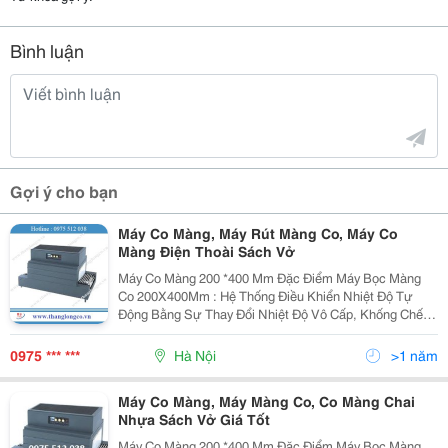
Bình luận
Gợi ý cho bạn
Máy Co Màng, Máy Rút Màng Co, Máy Co
Màng Điện Thoài Sách Vở
Máy Co Màng 200 *400 Mm Đặc Điểm Máy Bọc Màng
Co 200X400Mm : Hệ Thống Điều Khiển Nhiệt Độ Tự
Động Bằng Sự Thay Đổi Nhiệt Độ Vô Cấp, Khống Chế
Dòng Điện Cố Định, Tiếng Ồn Nhỏ, Tuổi Thọ Cao. Thông
Số Kỹ Thuật Chính Model: Fr &Ndash; 400 Kích Thước
0975 *** ***
Hà Nội
>1 năm
Buồn
Máy Co Màng, Máy Màng Co, Co Màng Chai
Nhựa Sách Vở Giá Tốt
Máy Co Màng 200 *400 Mm Đặc Điểm Máy Bọc Màng