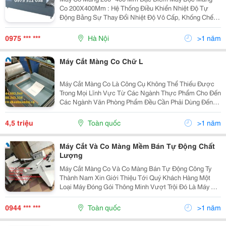
Co 200X400Mm : Hệ Thống Điều Khiển Nhiệt Độ Tự
Động Bằng Sự Thay Đổi Nhiệt Độ Vô Cấp, Khống Chế
Dòng Điện Cố Định, Tiếng Ồn Nhỏ, Tuổi Thọ Cao. Thông
Số Kỹ Thuật Chính Model: Fr &Ndash; 400 Kích Thước
0975 *** ***
Hà Nội
>1 năm
Buồn
Máy Cắt Màng Co Chữ L
Máy Cắt Màng Co Là Công Cụ Không Thể Thiếu Được
Trong Mọi Lĩnh Vực Từ Các Ngành Thực Phẩm Cho Đến
Các Ngành Văn Phòng Phẩm Đều Cần Phải Dùng Đến
Máy Co Màng Để Bọc Sản Phẩm. Máy Cắt Màng Co Là
Một Trong Những Máy Thuộc Dạng Máy Đóng Gói Được
4,5 triệu
Toàn quốc
>1 năm
Sử Dụ
Máy Cắt Và Co Màng Mềm Bán Tự Động Chất
Lượng
Máy Cắt Màng Co Và Co Màng Bán Tự Động Công Ty
Thành Nam Xin Giới Thiệu Tới Quý Khách Hàng Một
Loại Máy Đóng Gói Thông Minh Vượt Trội Đó Là Máy Rút
Và Co Màng Mềm Bán Tự Động,Máy Rút Và Co Màng
Thông Qua Công Nghệ Tiên Tiến Nước Ngoài Với Hiệu
0944 *** ***
Toàn quốc
>1 năm
Suấ