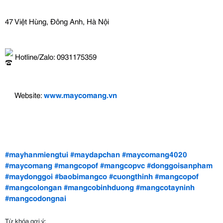
47 Việt Hùng, Đông Anh, Hà Nội
 Hotline/Zalo: 0931175359
 Website: 
www.maycomang.vn
#mayhanmiengtui
#maydapchan
#maycomang4020
#maycomang
#mangcopof
#mangcopvc
#donggoisanpham
#maydonggoi
#baobimangco
#cuongthinh
#mangcopof
#mangcolongan
#mangcobinhduong
#mangcotayninh
#mangcodongnai
Từ khóa gợi ý: