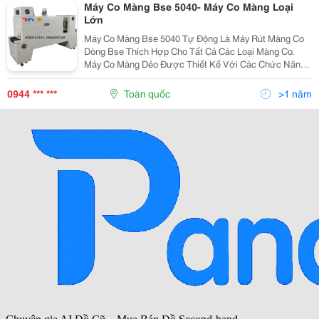
Máy Co Màng Bse 5040- Máy Co Màng Loại
Lớn
Máy Co Màng Bse 5040 Tự Động Là Máy Rút Màng Co
Dòng Bse Thích Hợp Cho Tất Cả Các Loại Màng Co.
Máy Co Màng Dẻo Được Thiết Kế Với Các Chức Năng
Tự Động Nhận Sản Phẩm, Quản Lý, Co Rút, Làm Mát
Và Định Hình Sản Phẩm Cố Định. Máy Bse 5040 Hoạt...
0944 *** ***
Toàn quốc
>1 năm