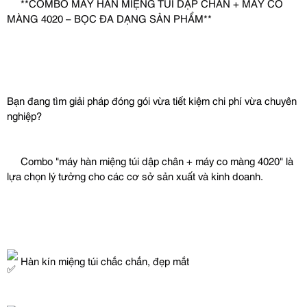
 **COMBO MÁY HÀN MIỆNG TÚI DẬP CHÂN + MÁY CO 
MÀNG 4020 – BỌC ĐA DẠNG SẢN PHẨM** 
Bạn đang tìm giải pháp đóng gói vừa tiết kiệm chi phí vừa chuyên 
nghiệp?
 Combo "máy hàn miệng túi dập chân + máy co màng 4020" là 
lựa chọn lý tưởng cho các cơ sở sản xuất và kinh doanh.
 Hàn kín miệng túi chắc chắn, đẹp mắt