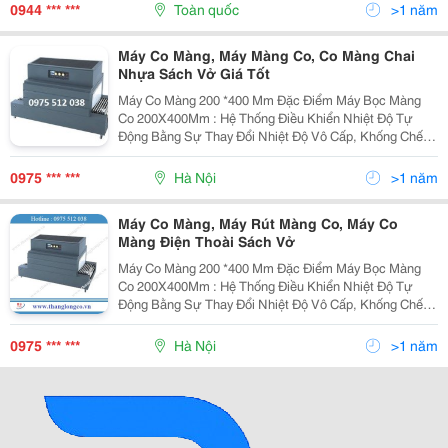
Và Định Hình Sản Phẩm Cố Định. Máy Bse 5040 Hoạt...
0944 *** ***
Toàn quốc
>1 năm
Máy Co Màng, Máy Màng Co, Co Màng Chai
Nhựa Sách Vở Giá Tốt
Máy Co Màng 200 *400 Mm Đặc Điểm Máy Bọc Màng
Co 200X400Mm : Hệ Thống Điều Khiển Nhiệt Độ Tự
Động Bằng Sự Thay Đổi Nhiệt Độ Vô Cấp, Khống Chế
Dòng Điện Cố Định, Tiếng Ồn Nhỏ, Tuổi Thọ Cao. Thông
Số Kỹ Thuật Chính Model: Fr &Ndash; 400 Kích Thước
0975 *** ***
Hà Nội
>1 năm
Buồn
Máy Co Màng, Máy Rút Màng Co, Máy Co
Màng Điện Thoài Sách Vở
Máy Co Màng 200 *400 Mm Đặc Điểm Máy Bọc Màng
Co 200X400Mm : Hệ Thống Điều Khiển Nhiệt Độ Tự
Động Bằng Sự Thay Đổi Nhiệt Độ Vô Cấp, Khống Chế
Dòng Điện Cố Định, Tiếng Ồn Nhỏ, Tuổi Thọ Cao. Thông
Số Kỹ Thuật Chính Model: Fr &Ndash; 400 Kích Thước
0975 *** ***
Hà Nội
>1 năm
Buồn