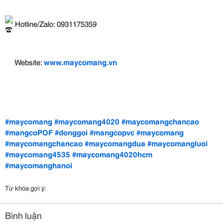
 Hotline/Zalo: 0931175359
 Website: 
www.maycomang.vn
#maycomang
#maycomang4020
#maycomangchancao
#mangcoPOF
#donggoi
#mangcopvc
#maycomang
#maycomangchancao
#maycomangdua
#maycomangluoi
#maycomang4535
#maycomang4020hcm
#maycomanghanoi
Từ khóa gợi ý:
Bình luận