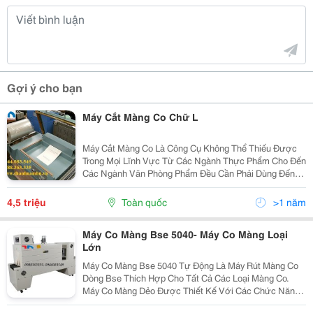
Gợi ý cho bạn
Máy Cắt Màng Co Chữ L
Máy Cắt Màng Co Là Công Cụ Không Thể Thiếu Được
Trong Mọi Lĩnh Vực Từ Các Ngành Thực Phẩm Cho Đến
Các Ngành Văn Phòng Phẩm Đều Cần Phải Dùng Đến
Máy Co Màng Để Bọc Sản Phẩm. Máy Cắt Màng Co Là
Một Trong Những Máy Thuộc Dạng Máy Đóng Gói Được
4,5 triệu
Toàn quốc
>1 năm
Sử Dụ
Máy Co Màng Bse 5040- Máy Co Màng Loại
Lớn
Máy Co Màng Bse 5040 Tự Động Là Máy Rút Màng Co
Dòng Bse Thích Hợp Cho Tất Cả Các Loại Màng Co.
Máy Co Màng Dẻo Được Thiết Kế Với Các Chức Năng
Tự Động Nhận Sản Phẩm, Quản Lý, Co Rút, Làm Mát