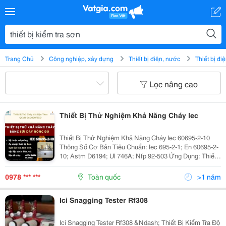
Trang Chủ
Công nghiệp, xây dựng
Thiết bị điện, nước
Thiết bị đi
Lọc nâng cao
Thiết Bị Thử Nghiệm Khả Năng Cháy Iec
Thiết Bị Thử Nghiệm Khả Năng Cháy Iec 60695-2-10
Thông Số Cơ Bản Tiêu Chuẩn: Iec 695-2-1; En 60695-2-
10; Astm D6194; Ul 746A; Nfp 92-503 Ứng Dụng: Thiết
Bị Kiểm Tra Sự Nóng Đỏ Dây Điện Được Sử Dụng Để
Khảo Sát Các Đặc Tính Chống Cháy...
0978 *** ***
Toàn quốc
>1 năm
Ici Snagging Tester Rf308
Ici Snagging Tester Rf308 &Ndash; Thiết Bị Kiểm Tra Độ