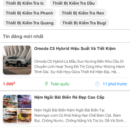
Thiết Bị Kiểm Tra Ic
Thiết Bị Kiểm Tra Dầu
Thiết Bị Kiểm Tra Phanh
Thiết Bị Kiểm Tra Ren
Thiết Bị Kiểm Tra Quang
Thiết Bị Kiểm Tra Bugi
Tin đăng mới nhất
Omoda C5 Hybrid Hiệu Suất Và Tiết Kiệm
Omoda C5 Hybrid Là Mẫu Suv Hướng Đến Nhu Cầu Di
Chuyển Linh Hoạt Trong Đô Thị Cũng Như Những Hành
Trình Dài. Sự Kết Hợp Giữa Thiết Kế Hiện Đại, Hệ
Truyền Động Hybrid Và Các Công Nghệ Hỗ Trợ Thông
Minh Giúp Xe Đáp Ứng Tốt Nhiều Nhu Cầu Sử Dụng
₫
1.000
Toàn quốc
11 phút trước
Thực...
Nệm Ngồi Bãi Biển Rẻ Đẹp Cao Cấp
Nệm Ngồi Bãi Biển Nệm Ngồi Bãi Biển Tại
Nemngoi.com Có Khả Năng Hạn Chế Bám Cát, Bám
Bụi, Chống Nước, Chống Nắng Và Tia Uv, Dễ Vệ Sinh
Và Nhanh Khô. Sản Phẩm Có Nhiều Kích Thước, Nhận