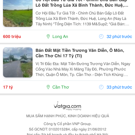
Lô Đất Trồng Lúa Xã Bình Thành, Đức Huệ,
Long An
Cơ Hội Đầu Tư Giá Tốt - Chính Chủ Bán Gấp Lô Đất
Trồng Lúa Xã Bình Thành, Đức Huệ, Long An (Nay Là
Tây Ninh) *Tổng Diện Tích: 1139 M&Sup2; *Giá Bán:
600Triệu (Có Thương Lượng). **Ưu Điểm: - Đất Bằng
Phẳng, Thuận Tiện Sản Xuất Nông Nghiệp. -...
600 triệu
Long An
32 phút trước
Bán Đất Mặt Tiền Trương Văn Diễn, Ô Môn,
Cần Thơ Chỉ 17 Tỷ (Tl)
Vị Trí Đắc Địa: Mặt Tiền Đường Trương Văn Diễn, Ngay
Cổng Vào Nhà Máy Xi Măng Tây Đô, Phường Phước
Thới, Quận Ô Môn, Tp. Cần Thơ.- Diện Tích Khủng:
3.830M&Sup2; (2 Sổ)- Giá Bán: 17 Tỷ (Thương Lượng)-
Pháp Lý: Sổ Hồng Riêng, Sang Tên Nhanh- Lộ Giới:...
17 tỷ
Cần Thơ
33 phút trước
MUA SẮM HẠNH PHÚC, KINH DOANH HIỆU QUẢ
Công ty Cổ phần VNP Group.
Số GCNDT: 0102015284, cấp ngày 21/06/2012
Nơi cấp: Sở kế hoạch và đầu tư thành phố Hà Nội