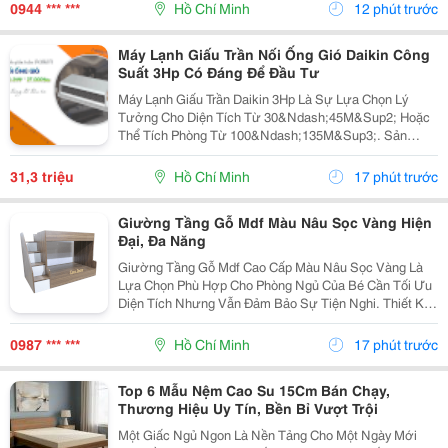
Số Lượng Sỉ Lẻ Với Ưu Đãi, Chiết Khấu Và Báo Giá
0944 *** ***
Hồ Chí Minh
12 phút trước
Nhanh . Liên Hệ...
Máy Lạnh Giấu Trần Nối Ống Gió Daikin Công
Suất 3Hp Có Đáng Để Đầu Tư
Máy Lạnh Giấu Trần Daikin 3Hp Là Sự Lựa Chọn Lý
Tưởng Cho Diện Tích Từ 30&Ndash;45M&Sup2; Hoặc
Thể Tích Phòng Từ 100&Ndash;135M&Sup3;. Sản
Phẩm Này Không Chỉ Mang Lại Hiệu Quả Làm Lạnh Tốt
Mà Còn Đảm Bảo Độ Bền, Tiết Kiệm Điện Năng, Phù
31,3 triệu
Hồ Chí Minh
17 phút trước
Hợp Với Đa...
Giường Tầng Gỗ Mdf Màu Nâu Sọc Vàng Hiện
Đại, Đa Năng
Giường Tầng Gỗ Mdf Cao Cấp Màu Nâu Sọc Vàng Là
Lựa Chọn Phù Hợp Cho Phòng Ngủ Của Bé Cần Tối Ưu
Diện Tích Nhưng Vẫn Đảm Bảo Sự Tiện Nghi. Thiết Kế
2 Tầng Chắc Chắn, Có Cầu Thang Bên Hông Và Hộc
Lưu Trữ Giúp Căn Phòng Gọn Gàng Hơn. Sản Phẩm Sử
0987 *** ***
Hồ Chí Minh
17 phút trước
Dụng...
Top 6 Mẫu Nệm Cao Su 15Cm Bán Chạy,
Thương Hiệu Uy Tín, Bền Bỉ Vượt Trội
Một Giấc Ngủ Ngon Là Nền Tảng Cho Một Ngày Mới