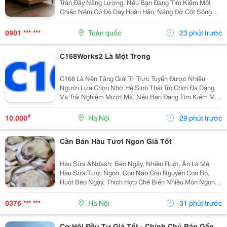
Tràn Đầy Năng Lượng. Nếu Bạn Đang Tìm Kiếm Một
Chiếc Nệm Có Độ Dày Hoàn Hảo, Nâng Đỡ Cột Sống
Tối Ưu Và Có Độ Bền Lên Đến Hàng Chục Năm, Nệm
Cao Su 15Cm Chính Là &Ldquo;Tỷ Lệ Vàng&Rdquo;
0901 *** ***
Toàn quốc
23 phút trước
Không Quá Mỏng...
C168Works2 Là Một Trong
C168 Là Nền Tảng Giải Trí Trực Tuyến Được Nhiều
Người Lựa Chọn Nhờ Hệ Sinh Thái Trò Chơi Đa Dạng
Và Trải Nghiệm Mượt Mà. Nếu Bạn Đang Tìm Kiếm Một
Sân Chơi Chất Lượng, Đây Là Cái Tên Đáng Để Khám
Phá.
₫
10.000
Hà Nội
29 phút trước
Cần Bán Hàu Tươi Ngon Giá Tốt
Hàu Sữa &Ndash; Béo Ngậy, Nhiều Ruột, Ăn Là Mê
Hàu Sữa Tươi Ngon, Con Nào Còn Nguyên Con Đó,
Ruột Béo Ngậy, Thích Hợp Chế Biến Nhiều Món Ngon
Cho Gia Đình, Quán Ăn Và Nhà Hàng. Hàu Sữa Loại 1:
**60K/Kg** Hàu Đại Dương: **80K/Kg &Ndash; 3-6...
0376 *** ***
Hà Nội
31 phút trước
Cơ Hội Đầu Tư Giá Tốt - Chính Chủ Bán Gấp