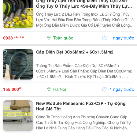
Ống Thủy Lực 1Sn-Ống Mềm Thủy Lực 2Sn-
Ống Tuy Ô Thủy Lực 4Sn-Dây Mềm Thủy Lực
6Sn-Ống Thủy Lực Bọc Lưới-Ống Thủy Lực
Ống Thủy Lực 2 Đầu Ren Trong Inox Là Gì ? Ống Thủy
Bọc Lưới Bấm Đầu Inox-Ống Dẫn Dầu Thủy
Lực Với Hai Đầu Ren Bên Trong Bằng Thép Không Gỉ Là
Lực Mặt Bích Inox-Dây Dẫn Dầu Thủy Lực Bấm
Một Ống Dẫn Mềm Được Gia Cố Để Truyền Chất Lỏng
Đầu Số
Áp Suất Cao, Có Ống Bên Trong Bằng Thép Không Gỉ
Chống Ăn Mòn Và Lớp Gia Cố Chịu Lực Kéo Cao,...
0938 *** ***
Toàn quốc
1 ngày trước
Cáp Điện Dẹt 3Cx6Mm2 + 6Cx1.5Mm2
Thông Tin Sản Phẩm: Cáp Điện Dẹt 3Cx6Mm2 +
6Cx1.5Mm2 + Loại Sản Phẩm: Cáp Điện Dẹt 3Cx6Mm2
+ 6Cx1.5Mm2 + Kích Thước Kỹ Thuật: 3Cx6Mm +
6C&Times;1.5Mm2 + Số Lõi Cáp: 3 Lõi + Tiết Diện Mặt
Cắt: 6Mm2 + Số Lõi Dây Phụ: 6 Lõi + Tiết Diện Phụ:...
₫
155.000
Hà Nội
1 ngày trước
New Module Panasonic Fp2-C3P - Tự Động
Hoá Giá Tốt
Công Ty Tnhh Hoàng Anh Phương Chuyên Cung Cấp
Các Thiết Bị Tự Động Hoá Công Nghiệp. Chúng Tôi Tự
Hào Là Nhà Cung Cấp Hàng Đầu Cho Các Xí Nghiệp,
Nhà Máy Lớn Tại Việt Nam. Những Sản Phẩm Quý