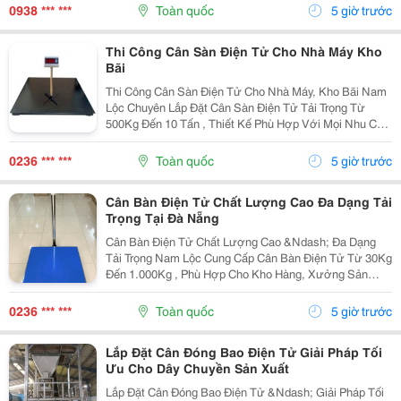
304 Để Tăng Cường Khả Năng Chịu Áp Lực Và...
0938 *** ***
Toàn quốc
5 giờ trước
Thi Công Cân Sàn Điện Tử Cho Nhà Máy Kho
Bãi
Thi Công Cân Sàn Điện Tử Cho Nhà Máy, Kho Bãi Nam
Lộc Chuyên Lắp Đặt Cân Sàn Điện Tử Tải Trọng Từ
500Kg Đến 10 Tấn , Thiết Kế Phù Hợp Với Mọi Nhu Cầu
Sử Dụng Trong Sản Xuất Và Logistics. Cam Kết Khung
Cân Chắc Chắn. Loadcell Chính Hãng. ...
0236 *** ***
Toàn quốc
5 giờ trước
Cân Bàn Điện Tử Chất Lượng Cao Đa Dạng Tải
Trọng Tại Đà Nẵng
Cân Bàn Điện Tử Chất Lượng Cao &Ndash; Đa Dạng
Tải Trọng Nam Lộc Cung Cấp Cân Bàn Điện Tử Từ 30Kg
Đến 1.000Kg , Phù Hợp Cho Kho Hàng, Xưởng Sản
Xuất, Siêu Thị, Cửa Hàng Và Doanh Nghiệp. Ưu Điểm
Nổi Bật ✔️ Kết Quả Cân Nhanh Và Chính Xác. ✔️ Mặt...
0236 *** ***
Toàn quốc
5 giờ trước
Lắp Đặt Cân Đóng Bao Điện Tử Giải Pháp Tối
Ưu Cho Dây Chuyền Sản Xuất
Lắp Đặt Cân Đóng Bao Điện Tử &Ndash; Giải Pháp Tối