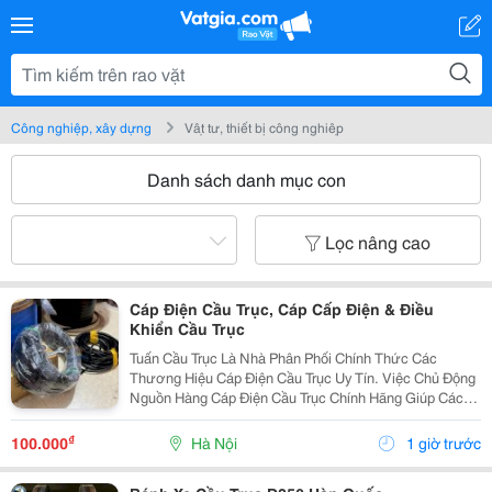
Công nghiệp, xây dựng
Vật tư, thiết bị công nghiệp
Danh sách danh mục con
Lọc nâng cao
Cáp Điện Cầu Trục, Cáp Cấp Điện & Điều
Khiển Cầu Trục
Tuấn Cầu Trục Là Nhà Phân Phối Chính Thức Các
Thương Hiệu Cáp Điện Cầu Trục Uy Tín. Việc Chủ Động
Nguồn Hàng Cáp Điện Cầu Trục Chính Hãng Giúp Các
Đơn Đảm Bảo Tính Liên Tục Trong Thi Công Và Dễ Dàng
Thay Thế Phụ Kiện Đồng Bộ Về Sau. Nguồn Hàng...
₫
100.000
Hà Nội
1 giờ trước