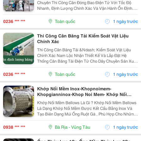
Chuyên Thi Công Cân Đóng Bao Điện Tử Với Tốc Độ
Nhanh, Định Lượng Chính Xác Và Vận Hành Ổn Định.
Ứng Dụng Cho: Phân Bón. Thức Ăn Chăn Nuôi. Gạo. Xi
Măng. Bột Đá. Hóa Chất. Cam Kết...
0236 *** ***
Toàn quốc
1 ngày trước
Thi Công Cân Băng Tải Kiểm Soát Vật Liệu
Chính Xác
Thi Công Cân Băng Tải &Ndash; Kiểm Soát Vật Liệu
Chính Xác Nam Lộc Nhận Thiết Kế Và Lắp Đặt Hệ
Thống Cân Băng Tải Điện Tử Cho Dây Chuyền Sản Xuất
Công Nghiệp. Ưu Điểm Nổi Bật ✔️ Định Lượng Liên Tục.
✔️ Sai Số Thấp. ✔️ Dễ Dàng Tích Hợp Plc Và Phần...
0236 *** ***
Toàn quốc
1 ngày trước
Khớp Nối Mềm Inox-Khopnoimem-
Khopgianninox-Khop Noi Mem- Khớp Nối
Mềm- Khớp Nối Mềm Inox Chống Rung-Ống
Khớp Nối Mềm Bellows Là Gì ? Khớp Nối Mềm Bellows
Mềm Inox 304-Ống Mềm Kim Loại Inox 316-
Là Dạng Khớp Nối Mềm Được Kết Cấu Bằng Inox Và
Khớp Giãn Nở- Khớp Co Giãn-Khớp Giãn Nỡ
Tạo Biên Dạng Múi Ống Ruột Gà , Phù Hợp Cho Những
Inox-Khớp Nối Giãn Nỡ Inox
Vị Trí Chịu Nhiệt Độ Cao, Áp Lực Thấp Nhưng Ưu Điểm
Nỗi Bật Của Sản Phẩm Hấp Thu Rung Động ,Co Giãn...
0938 *** ***
Bà Rịa - Vũng Tàu
1 ngày trước