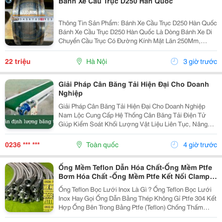
Bánh Xe Cầu Trục D250 Hàn Quốc
Thông Tin Sản Phẩm: Bánh Xe Cầu Trục D250 Hàn Quốc
Bánh Xe Cầu Trục D250 Hàn Quốc Là Dòng Bánh Xe Di
Chuyển Cầu Trục Có Đường Kính Mặt Lăn 250Mm,
Chuyên Dùng Cho Hệ Thống Dầm Biên Cầu Trục Và
Cổng Trục. Sản Phẩm Được Thiết Kế Nhằm Hỗ Trợ Cầu
22 triệu
Hà Nội
3 giờ trước
Trục...
Giải Pháp Cân Băng Tải Hiện Đại Cho Doanh
Nghiệp
Giải Pháp Cân Băng Tải Hiện Đại Cho Doanh Nghiệp
Nam Lộc Cung Cấp Hệ Thống Cân Băng Tải Điện Tử
Giúp Kiểm Soát Khối Lượng Vật Liệu Liên Tục, Nâng
Cao Hiệu Quả Quản Lý Và Tối Ưu Quy Trình Sản Xuất.
Đặc Điểm ✔️ Đo Lưu Lượng Chính Xác. ✔️ Kết Nối...
0236 *** ***
Toàn quốc
4 giờ trước
Ống Mềm Teflon Dẫn Hóa Chất-Ống Mềm Ptfe
Bơm Hóa Chất -Ống Mềm Ptfe Kết Nối Clamp-
Ống Mềm Ptfe Kết Nối Mặt Bích-Ống Mềm Ptfe
Ống Teflon Bọc Lưới Inox Là Gì ? Ống Teflon Bọc Lưới
Kết Nối Ren Côn Lõm-Ống Mềm Ptfe Kết Nối
Inox Hay Gọi Ống Dẫn Bằng Thép Không Gỉ Ptfe 304 Kết
Rắc Co Vi Sinh-Ống Mềm Ptfe Kết Nối Ren
Hợp Ống Bên Trong Bằng Ptfe (Teflon) Chống Thấm
Ngoài
Chất Lỏng Với Lớp Vỏ Ngoài Bện Bằng Thép Không Gỉ