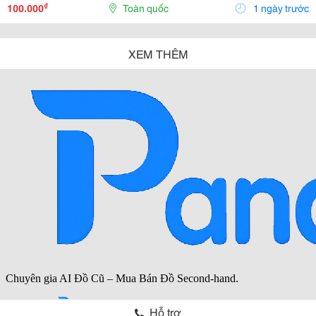
Khách Cần Ở Đây Chúng Tôi Đều Có Bán. Hàng Nhập...
₫
100.000
Toàn quốc
1 ngày trước
XEM THÊM
Hỗ trợ