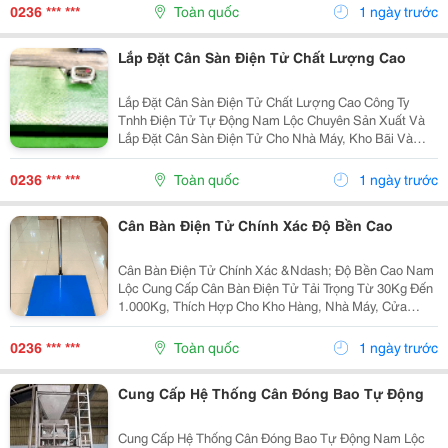
✔️ Màn Hình Led Hiển Thị Rõ Nét. ✔️ Móc Treo Hợp...
0236 *** ***
Toàn quốc
1 ngày trước
Lắp Đặt Cân Sàn Điện Tử Chất Lượng Cao
Lắp Đặt Cân Sàn Điện Tử Chất Lượng Cao Công Ty
Tnhh Điện Tử Tự Động Nam Lộc Chuyên Sản Xuất Và
Lắp Đặt Cân Sàn Điện Tử Cho Nhà Máy, Kho Bãi Và
Trung Tâm Logistics. Cam Kết Độ Chính Xác Cao. Chịu
Tải Lớn. Hoạt Động Ổn Định. Thi Công...
0236 *** ***
Toàn quốc
1 ngày trước
Cân Bàn Điện Tử Chính Xác Độ Bền Cao
Cân Bàn Điện Tử Chính Xác &Ndash; Độ Bền Cao Nam
Lộc Cung Cấp Cân Bàn Điện Tử Tải Trọng Từ 30Kg Đến
1.000Kg, Thích Hợp Cho Kho Hàng, Nhà Máy, Cửa
Hàng Và Xưởng Sản Xuất. Ưu Điểm Khung Thép Chắc
Chắn. Mặt Bàn Inox Hoặc Thép Sơn Tĩnh Điện. ...
0236 *** ***
Toàn quốc
1 ngày trước
Cung Cấp Hệ Thống Cân Đóng Bao Tự Động
Cung Cấp Hệ Thống Cân Đóng Bao Tự Động Nam Lộc