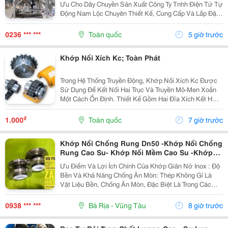
Ưu Cho Dây Chuyền Sản Xuất Công Ty Tnhh Điện Tử Tự
Động Nam Lộc Chuyên Thiết Kế, Cung Cấp Và Lắp Đặt
Hệ Thống Cân Đóng Bao Điện Tử Với Độ Chính Xác
Cao, Đáp Ứng Nhu Cầu Đóng Bao Tự Động Cho Nhiều...
0236 *** ***
Toàn quốc
5 giờ trước
Khớp Nối Xích Kc; Toàn Phát
Trong Hệ Thống Truyền Động, Khớp Nối Xích Kc Được
Sử Dụng Để Kết Nối Hai Trục Và Truyền Mô-Men Xoắn
Một Cách Ổn Định. Thiết Kế Gồm Hai Đĩa Xích Kết Hợp
Với Xích Con Lăn Giúp Truyền Lực Hiệu Quả, Đồng Thời
Có Thể Bù Một Phần Sai Lệch Nhỏ Giữa Các...
₫
1.000
Toàn quốc
7 giờ trước
Khớp Nối Chống Rung Dn50 -Khớp Nối Chống
Rung Cao Su- Khớp Nối Mềm Cao Su -Khớp
Nối Mềm Inox Mặt Bích -Khớp Nối Mềm Chống
Ưu Điểm Và Lợi Ích Chính Của Khớp Giãn Nở Inox : Độ
Rung- Khớp Nối Mềm Inox 304-Khớp Giãn Nở
Bền Và Khả Năng Chống Ăn Mòn: Thép Không Gỉ Là
Kim Loại-Khopnoimem-Khopgiannoinox
Vật Liệu Bền, Chống Ăn Mòn, Đặc Biệt Là Trong Các
Ứng Dụng Nhiệt Độ Cao. Tiết Kiệm Không Gian Và Chi
Phí: Chúng Thường Tiết Kiệm Không Gian Hơn...
0938 *** ***
Bà Rịa - Vũng Tàu
8 giờ trước