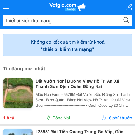
Không có kết quả tìm kiếm từ khoá
"thiết bị kiểm tra mạng"
Tin đăng mới nhất
Đất Vườn Nghỉ Dưỡng View Hồ Trị An Xã
Thanh Sơn Định Quán Đồng Nai
Mộc Hỏa Farm - 5579M Đất Vườn Sầu Riêng Xã Thanh
Sơn - Định Quán - Đồng Nai View Hồ Trị An - 200M View
Suối ---------------------------------- - Cách Quốc Lộ 20 Chỉ
12Km. - Đường Ô Tô 6M, Cách Mặt Tiền Đường Nhựa
Lớn 500M - Diện Tích: 5579M=...
1,8 tỷ
Đồng Nai
6 phút trước
L2858* Mặt Tiền Quang Trung Gò Vấp, Gần