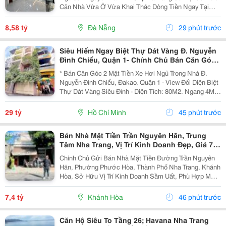
Căn Nhà Vừa Ở Vừa Khai Thác Dòng Tiền Ngay Tại
Trung Tâm Đà Nẵng, Nằm Trên Trục Đường Nguyễn Văn
Linh &Ndash; Một Trong Những Tuyến Phố Sầm Uất Và
8,58 tỷ
Đà Nẵng
29 phút trước
Giá...
Siêu Hiếm Ngay Biệt Thự Dát Vàng Đ. Nguyễn
Đình Chiểu, Quận 1- Chính Chủ Bán Căn Góc
2 Mặt Tiền Hxh - Dt 4M*20M - Xung Quanh Khu
* Bán Căn Góc 2 Mặt Tiền Xe Hơi Ngủ Trong Nhà Đ.
Trí Thức Cao
Nguyễn Đình Chiểu, Đakao, Quận 1 - View Đối Diện Biệt
Thự Dát Vàng Siêu Đỉnh - Diện Tích: 80M2. Ngang 4M *
20M. - Kết Cấu: 3 Tầng Btct. - Chỉ Cách 2 Căn Ra Mặt
Tiền Lớn - Hxh Thông Nguyễn Ảnh Thủ -...
29 tỷ
Hồ Chí Minh
45 phút trước
Bán Nhà Mặt Tiền Trần Nguyên Hãn, Trung
Tâm Nha Trang, Vị Trí Kinh Doanh Đẹp, Giá 7,4
Tỷ
Chính Chủ Gửi Bán Nhà Mặt Tiền Đường Trần Nguyên
Hãn, Phường Phước Hòa, Thành Phố Nha Trang, Khánh
Hòa, Sở Hữu Vị Trí Kinh Doanh Sầm Uất, Phù Hợp Mở
Cửa Hàng, Văn Phòng, Showroom Hoặc Đầu Tư Cho
Thuê Lâu Dài. Thông Tin Chi Tiết. - Địa Chỉ: Số...
7,4 tỷ
Khánh Hòa
46 phút trước
Căn Hộ Siêu To Tầng 26; Havana Nha Trang