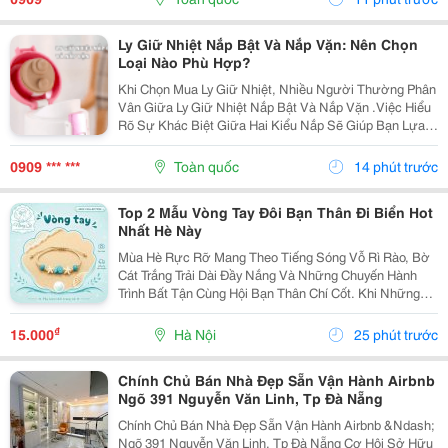
Kém....
Ly Giữ Nhiệt Nắp Bật Và Nắp Vặn: Nên Chọn
Loại Nào Phù Hợp?
Khi Chọn Mua Ly Giữ Nhiệt, Nhiều Người Thường Phân
Vân Giữa Ly Giữ Nhiệt Nắp Bật Và Nắp Vặn .Việc Hiểu
Rõ Sự Khác Biệt Giữa Hai Kiểu Nắp Sẽ Giúp Bạn Lựa
Chọn Được Chiếc Ly Phù Hợp Với Nhu Cầu Học Tập,
Làm Việc, Tập Luyện Hay Du Lịch. Hãy Cùng Cozycup...
0909 *** ***
Toàn quốc
14 phút trước
Top 2 Mẫu Vòng Tay Đôi Bạn Thân Đi Biển Hot
Nhất Hè Này
Mùa Hè Rực Rỡ Mang Theo Tiếng Sóng Vỗ Rì Rào, Bờ
Cát Trắng Trải Dài Đầy Nắng Và Những Chuyến Hành
Trình Bất Tận Cùng Hội Bạn Thân Chí Cốt. Khi Những
Chiếc Vali Bắt Đầu Được Lấp Đầy Bởi Những Bộ Bikini
Rực Rỡ, Những Chiếc Váy Maxi Thướt Tha Hay
₫
15.000
Hà Nội
25 phút trước
Những...
Chính Chủ Bán Nhà Đẹp Sẵn Vận Hành Airbnb
Ngõ 391 Nguyễn Văn Linh, Tp Đà Nẵng
Chính Chủ Bán Nhà Đẹp Sẵn Vận Hành Airbnb &Ndash;
Ngõ 391 Nguyễn Văn Linh, Tp Đà Nẵng Cơ Hội Sở Hữu