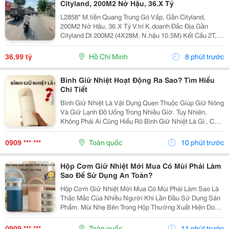
Cityland, 200M2 Nở Hậu, 36.X Tỷ
L2858* M.tiền Quang Trung Gò Vấp, Gần Cityland,
200M2 Nở Hậu, 36.X Tỷ V.trí K.doanh Đắc Địa Gần
Cityland Dt 200M2 (4X28M, N.hậu 10.5M) Kết Cấu 2T, 2
P.ngủ, 2Wc, Sân Sau Đường 24M Thông, Quy Hoạch
40M ▶️ Kết Bạn Zalo Nhận Thông Tin!
36,99 tỷ
Hồ Chí Minh
8 phút trước
Bình Giữ Nhiệt Hoạt Động Ra Sao? Tìm Hiểu
Chi Tiết
Bình Giữ Nhiệt Là Vật Dụng Quen Thuộc Giúp Giữ Nóng
Và Giữ Lạnh Đồ Uống Trong Nhiều Giờ. Tuy Nhiên,
Không Phải Ai Cũng Hiểu Rõ Bình Giữ Nhiệt Là Gì , Cấu
Tạo Ra Sao Và Vì Sao Sản Phẩm Có Thể Duy Trì Nhiệt
Độ Lâu Như Vậy. Bài Viết Dưới Đây Sẽ Giúp Bạn...
0909 *** ***
Toàn quốc
10 phút trước
Hộp Cơm Giữ Nhiệt Mới Mua Có Mùi Phải Làm
Sao Để Sử Dụng An Toàn?
Hộp Cơm Giữ Nhiệt Mới Mua Có Mùi Phải Làm Sao Là
Thắc Mắc Của Nhiều Người Khi Lần Đầu Sử Dụng Sản
Phẩm. Mùi Nhẹ Bên Trong Hộp Thường Xuất Hiện Do
Quá Trình Sản Xuất, Đóng Gói Hoặc Bảo Quản Và
Không Phải Lúc Nào Cũng Là Dấu Hiệu Của Chất Lượng
0909 *** ***
Toàn quốc
11 phút trước