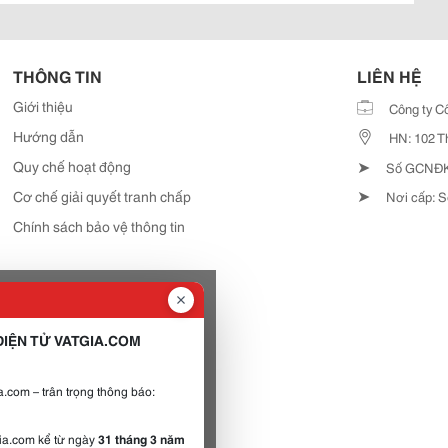
THÔNG TIN
LIÊN HỆ
Giới thiệu
Công ty C
Hướng dẫn
HN: 102 T
➤
Quy chế hoạt động
Số GCNĐKD
➤
Cơ chế giải quyết tranh chấp
Nơi cấp: S
Chính sách bảo vệ thông tin
IỆN TỬ VATGIA.COM
.com – trân trọng thông báo:
gia.com kể từ ngày
31 tháng 3 năm