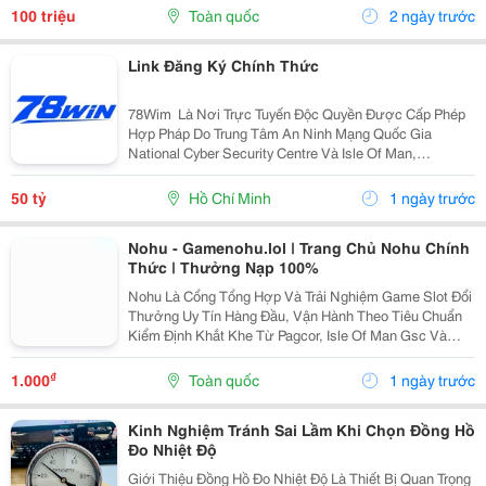
Còn Nhận Được Nhiều Ưu Đãi Hấp Dẫn Và Phần
100 triệu
Toàn quốc
2 ngày trước
Thưởng Giá Trị....
Link Đăng Ký Chính Thức
78Wim ⁠ Là Nơi Trực Tuyến Độc Quyền Được Cấp Phép
Hợp Pháp Do Trung Tâm An Ninh Mạng Quốc Gia
National Cyber Security Centre Và Isle Of Man,
Cagayan,Và Pagcor Cấp Phép. Những Giấy Phép Khẳng
Định Sân Chơi Này An Toàn Và Minh Bạch Thu Hút Hơn
50 tỷ
Hồ Chí Minh
1 ngày trước
10 Triệu...
Nohu - Gamenohu.lol | Trang Chủ Nohu Chính
Thức | Thưởng Nạp 100%
Nohu Là Cổng Tổng Hợp Và Trải Nghiệm Game Slot Đổi
Thưởng Uy Tín Hàng Đầu, Vận Hành Theo Tiêu Chuẩn
Kiểm Định Khắt Khe Từ Pagcor, Isle Of Man Gsc Và
Curacao Egaming. Tích Hợp Chứng Nhận Bảo Mật
Geotrust Giao Thức Ssl 256-Bit, Trang Web
₫
1.000
Toàn quốc
1 ngày trước
Gamenohu.lol...
Kinh Nghiệm Tránh Sai Lầm Khi Chọn Đồng Hồ
Đo Nhiệt Độ
Giới Thiệu Đồng Hồ Đo Nhiệt Độ Là Thiết Bị Quan Trọng