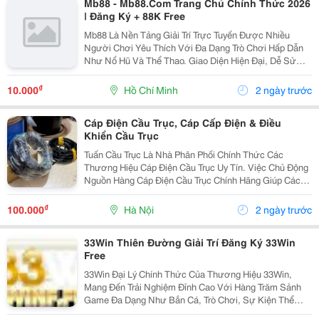
Mb88 - Mb88.Com Trang Chủ Chính Thức 2026
| Đăng Ký + 88K Free
Mb88 Là Nền Tảng Giải Trí Trực Tuyến Được Nhiều
Người Chơi Yêu Thích Với Đa Dạng Trò Chơi Hấp Dẫn
Như Nổ Hũ Và Thể Thao. Giao Diện Hiện Đại, Dễ Sử
Dụng Giúp Người Dùng Thao Tác Thuận Tiện Trên Mọi
Thiết Bị. Hệ Thống Bảo Mật Tiên Tiến Đảm Bảo An
₫
10.000
Hồ Chí Minh
2 ngày trước
Toàn...
Cáp Điện Cầu Trục, Cáp Cấp Điện & Điều
Khiển Cầu Trục
Tuấn Cầu Trục Là Nhà Phân Phối Chính Thức Các
Thương Hiệu Cáp Điện Cầu Trục Uy Tín. Việc Chủ Động
Nguồn Hàng Cáp Điện Cầu Trục Chính Hãng Giúp Các
Đơn Đảm Bảo Tính Liên Tục Trong Thi Công Và Dễ Dàng
Thay Thế Phụ Kiện Đồng Bộ Về Sau. Nguồn Hàng...
₫
100.000
Hà Nội
2 ngày trước
33Win Thiên Đường Giải Trí Đăng Ký 33Win
Free
33Win Đại Lý Chính Thức Của Thương Hiệu 33Win,
Mang Đến Trải Nghiệm Đỉnh Cao Với Hàng Trăm Sảnh
Game Đa Dạng Như Bắn Cá, Trò Chơi, Sự Kiện Thể
Thao, Xổ Số, Game Bài Và Hơn Thế Nữa. Người Chơi