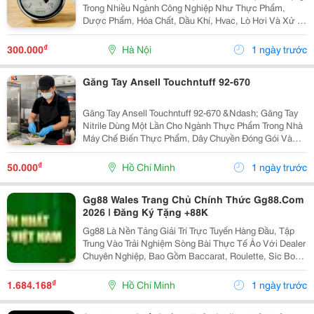
Trong Nhiều Ngành Công Nghiệp Như Thực Phẩm,
Dược Phẩm, Hóa Chất, Dầu Khí, Hvac, Lò Hơi Và Xử Lý
Nước. Tuy Nhiên, Không Phải Loại Đồng Hồ Đo Nhiệt
Độ Chân Sau Nào Cũng Phù Hợp Với Mọi Môi Trường...
₫
300.000
Hà Nội
1 ngày trước
Găng Tay Ansell Touchntuff 92-670
Găng Tay Ansell Touchntuff 92-670 &Ndash; Găng Tay
Nitrile Dùng Một Lần Cho Ngành Thực Phẩm Trong Nhà
Máy Chế Biến Thực Phẩm, Dây Chuyền Đóng Gói Và
Khu Vực Yêu Cầu Vệ Sinh Nghiêm Ngặt, Việc Sử Dụng
Găng Tay Nitrile Dùng Một Lần Giúp Hạn Chế Nguy...
₫
50.000
Hồ Chí Minh
1 ngày trước
Gg88 Wales Trang Chủ Chính Thức Gg88.Com
2026 | Đăng Ký Tặng +88K
Gg88 Là Nền Tảng Giải Trí Trực Tuyến Hàng Đầu, Tập
Trung Vào Trải Nghiệm Sòng Bài Thực Tế Ảo Với Dealer
Chuyên Nghiệp, Bao Gồm Baccarat, Roulette, Sic Bo
Cùng Hàng Trăm Slot Game Đa Chủ Đề Từ Cổ Điển Đến
Video Hiện Đại. Ngoài Ra, Gg88 Mang Đến Loạt...
₫
1.684.168
Hồ Chí Minh
1 ngày trước