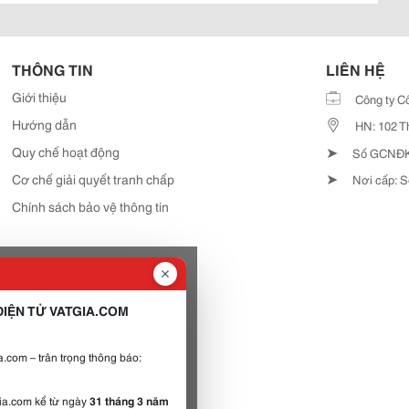
THÔNG TIN
LIÊN HỆ
Giới thiệu
Công ty C
Hướng dẫn
HN: 102 T
➤
Quy chế hoạt động
Số GCNĐKD
➤
Cơ chế giải quyết tranh chấp
Nơi cấp: S
Chính sách bảo vệ thông tin
IỆN TỬ VATGIA.COM
.com – trân trọng thông báo:
gia.com kể từ ngày
31 tháng 3 năm