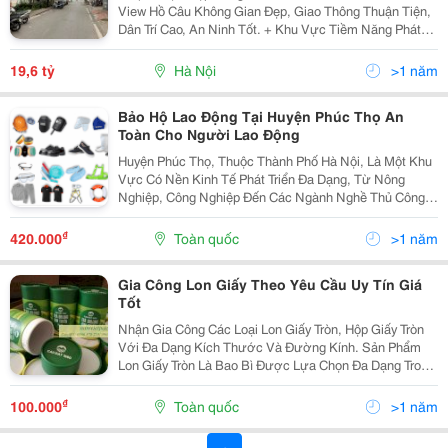
View Hồ Câu Không Gian Đẹp, Giao Thông Thuận Tiện,
Dân Trí Cao, An Ninh Tốt. + Khu Vực Tiềm Năng Phát
Triển Từng Ngày. Khách Mua Ở, Đầu Tư Giữ Tiền, Hoặc
Xây Tòa Khách Sạn ,Nhà Nghỉ , Thì Cũng Hái Ra...
19,6 tỷ
Hà Nội
>1 năm
Bảo Hộ Lao Động Tại Huyện Phúc Thọ An
Toàn Cho Người Lao Động
Huyện Phúc Thọ, Thuộc Thành Phố Hà Nội, Là Một Khu
Vực Có Nền Kinh Tế Phát Triển Đa Dạng, Từ Nông
Nghiệp, Công Nghiệp Đến Các Ngành Nghề Thủ Công.
Với Sự Phát Triển Đó, Nhu Cầu Về Bảo Hộ Lao Động Tại
Huyện Phúc Thọ Ngày Càng Tăng Cao Nhằm Đảm Bảo
₫
420.000
Toàn quốc
>1 năm
An...
Gia Công Lon Giấy Theo Yêu Cầu Uy Tín Giá
Tốt
Nhận Gia Công Các Loại Lon Giấy Tròn, Hộp Giấy Tròn
Với Đa Dạng Kích Thước Và Đường Kính. Sản Phẩm
Lon Giấy Tròn Là Bao Bì Được Lựa Chọn Đa Dạng Trong
Các Ngành Nghề Thực Phẩm, Mỹ Phẩm, Trà, Cà Phê...
Kiểu Lon 1 Lớp Giấy Bạc, 2 Lớp Nắp Giấy Hiện Đại...
₫
100.000
Toàn quốc
>1 năm