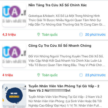
Nền Tảng Tra Cứu Xổ Số Chính Xác
Goketqua &Ndash; Xổ Số Là Một Trong Những Hình
Thức Giải Trí Được Nhiều Người Quan Tâm Nhờ Sự
Hấp Dẫn Từ Những Giải Thưởng Giá Trị Cùng Cảm Giác
Hồi Hộp Khi Chờ Đợi Kết Quả Quay Thưởng. Tuy Nhiên,
Việc Cập Nhật Thông Tin Nhanh Chóng Và Chính Xác...
4,3 triệu
Toàn quốc
20 phút trước
Công Cụ Tra Cứu Xổ Số Nhanh Chóng
Đối Với Những Người Thường Xuyên Theo Dõi Xổ Số,
Việc Cập Nhật Kết Quả Nhanh Và Chính Xác Luôn Là
Yếu Tố Được Quan Tâm Hàng Đầu. Thay Vì Phải Chờ
Đợi Thông Tin Từ Nhiều Nguồn Khác Nhau, Người
Dùng Hiện Nay Có Thể Dễ Dàng Tra Cứu Ketqua Trên
4 triệu
Toàn quốc
23 phút trước
Các Nền...
Tuyển Nhân Viên Văn Phòng Tại Gò Vấp - 2
Nam Và 2 Nữ!!!!!!!!!!!!!Svt
Tuyển Nhân Viên Văn Phòng Tại Gò Vấp - 2 Nam Và 2
Nữ Nhân Viên Văn Phòng: (Là Sinh Viên Hoặc Đã Tốt
Nghiệp Cao Đẳng/ Đại Học) 1/ Vị Trí: Nhân Viên Full