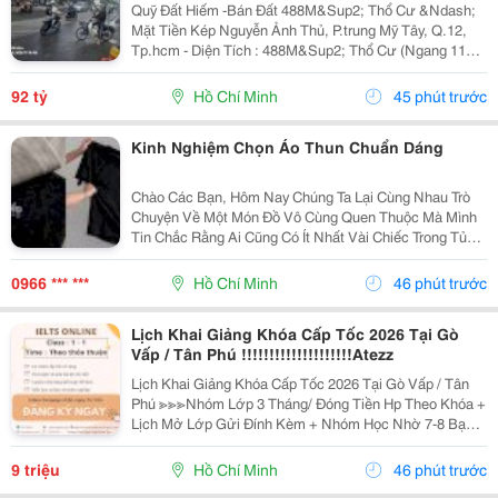
Tp.hcm
Quỹ Đất Hiếm -Bán Đất 488M&Sup2; Thổ Cư &Ndash;
Mặt Tiền Kép Nguyễn Ảnh Thủ, P.trung Mỹ Tây, Q.12,
Tp.hcm - Diện Tích : 488M&Sup2; Thổ Cư (Ngang 11M
X 45M) - Giá Bán : 92 Tỷ (Thương Lượng) Mặt Tiền Kép
Nguyễn Ảnh Thủ, Mặt Sau Thông Ra Đường...
92 tỷ
Hồ Chí Minh
45 phút trước
Kinh Nghiệm Chọn Áo Thun Chuẩn Dáng
Chào Các Bạn, Hôm Nay Chúng Ta Lại Cùng Nhau Trò
Chuyện Về Một Món Đồ Vô Cùng Quen Thuộc Mà Mình
Tin Chắc Rằng Ai Cũng Có Ít Nhất Vài Chiếc Trong Tủ
Quần Áo. Đó Chính Là Chiếc Áo Thun. Mặc Dù Là Một
Trang Phục Cơ Bản, Dễ Mặc Và Dễ Phối Đồ, Nhưng
0966 *** ***
Hồ Chí Minh
46 phút trước
Để...
Lịch Khai Giảng Khóa Cấp Tốc 2026 Tại Gò
Vấp / Tân Phú !!!!!!!!!!!!!!!!!!!!Atezz
Lịch Khai Giảng Khóa Cấp Tốc 2026 Tại Gò Vấp / Tân
Phú ≫≫≫Nhóm Lớp 3 Tháng/ Đóng Tiền Hp Theo Khóa +
Lịch Mở Lớp Gửi Đính Kèm + Nhóm Học Nhờ 7-8 Bạn/
Lớp + Giáo Trình Ielts Có Band Điểm Lộ Trình, Sách
Nước Ngoài Bám Sát + Chia Đều 4 Kỹ...
9 triệu
Hồ Chí Minh
46 phút trước