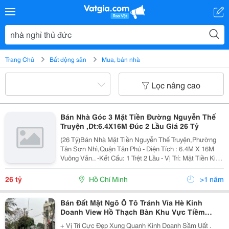
Trang Chủ
Bất động sản
Mua, bán nhà
Lọc nâng cao
Bán Nhà Góc 3 Mặt Tiền Đường Nguyễn Thế
Truyện ,Dt:6.4X16M Đúc 2 Lầu Giá 26 Tỷ
(26 Tỷ)Bán Nhà Mặt Tiền Nguyễn Thế Truyện,Phường
Tân Sơn Nhì,Quận Tân Phú - Diện Tích : 6.4M X 16M
Vuông Vắn.. -Kết Cấu: 1 Trệt 2 Lầu - Vị Trí: Mặt Tiền Kinh
Doanh Sầm Uất Đường 30M Có Vỉa Hè Rộng Rãi, Xung
Quanh Kinh Doanh Đa Ngành Nghề, Thíc...
26 tỷ
Hồ Chí Minh
>1 năm
Bán Đất Mặt Ngõ Ô Tô Tránh Vỉa Hè Kinh
Doanh View Hồ Thạch Bàn Khu Vực Tiềm
Năng
+ Vị Trí Cực Đẹp Xung Quanh Kinh Doanh Sầm Uất .