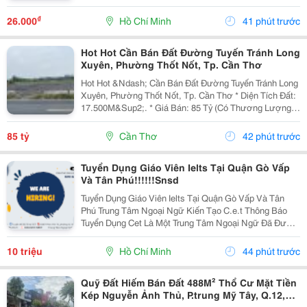
Time (2 Nam 2 Nữ) Ca Làm: 13:00 Đến 21:00 (1 Tháng
Được Nghỉ Phép 1 Ngày, Và Hưởng Các Ngày...
₫
26.000
Hồ Chí Minh
41 phút trước
Hot Hot Cần Bán Đất Đường Tuyến Tránh Long
Xuyên, Phường Thốt Nốt, Tp. Cần Thơ
Hot Hot &Ndash; Cần Bán Đất Đường Tuyến Tránh Long
Xuyên, Phường Thốt Nốt, Tp. Cần Thơ * Diện Tích Đất:
17.500M&Sup2;. * Giá Bán: 85 Tỷ (Có Thương Lượng).
* Đất Ở Đô Thị 1.420M2, Mặt Tiền Rộng 40M, 16.100 M2
Trồng Lúa. Hướng Đông. * Vị Trí: Mặt...
85 tỷ
Cần Thơ
42 phút trước
Tuyển Dụng Giáo Viên Ielts Tại Quận Gò Vấp
Và Tân Phú!!!!!!Snsd
Tuyển Dụng Giáo Viên Ielts Tại Quận Gò Vấp Và Tân
Phú Trung Tâm Ngoại Ngữ Kiến Tạo C.e.t Thông Báo
Tuyển Dụng Cet Là Một Trung Tâm Ngoại Ngữ Đã Được
Thành Lập 16 Năm Chuyên Về Chương Trình Anh Văn
Học Thuật Ielts &Ndash; Toefl Ibt. Trung Tâm...
10 triệu
Hồ Chí Minh
44 phút trước
Quỹ Đất Hiếm Bán Đất 488M² Thổ Cư Mặt Tiền
Kép Nguyễn Ảnh Thủ, P.trung Mỹ Tây, Q.12,