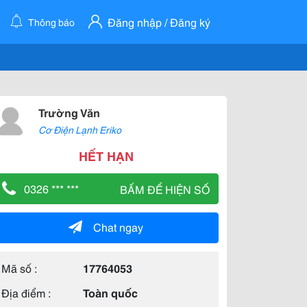
Đăng nhập / Đăng ký
Thông báo
Trường Văn
Cơ Điện Lạnh Eriko
HẾT HẠN
0326 *** ***
BẤM ĐỂ HIỆN SỐ
Chat ngay
Mã số :
17764053
Địa điểm :
Toàn quốc