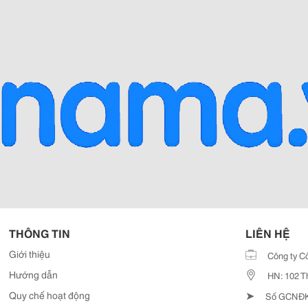
THÔNG TIN
LIÊN HỆ
Giới thiệu
Công ty C
Hướng dẫn
HN: 102 T
➤
Quy chế hoạt động
Số GCNĐKD