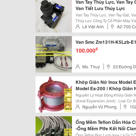
Van Tay Thủy Lực, Van Tay 
Van Tiết Lưu Thủy Lực
Van Tay Thủy Lực, Van Tay Gạt, Va
Thủy Lực Công Ty Cổ Phần Máy Và
Phối Thiết Bị Thủy Lực - Khí Nén
Lê Việt Anh
A2-705 Cc
Chữa, Thi Công, Thiết Kế Hệ Thống
Đông – Q. Sơn Trà – Tp. Đà Nẵ
Van Smc Zm131H-K5Lzb-E15C
₫
100.000
Ms. Thuý
23 Đường D 
Đồng 2, P. Dĩ An, Tp. Dĩ An, Tỉ
Khớp Giãn Nở Inox Model E
Model Es-200 | Khớp Giãn 
|Khớp Giãn Nở Kim Loại Mod
Nguyên Lý Hoạt Động Khớp Giãn Nở Inox Kim Loạ
Khớp Co
(Axial Expansion Joint) : Loại C
Giãn Dọc Theo Trục Thẳng Của Đường Ống. Khớp Nố
Nguyễn Vũ Phong
102
Giãn|Khopgiannoinox|Kho
Expansion Joint) : Cho Phép Bẻ Gó
,Q11
Ống Mềm Teflon Dẫn Hóa C
-Ống Mềm Ptfe Kết Nối Cla
Ống Mềm Ptfe Kết Nối Ren
Ống Teflon Bọc Lưới Inox Là Gì ? Ống Teflon Bọc Lưới Inox Hay Gọi Ống Dẫn