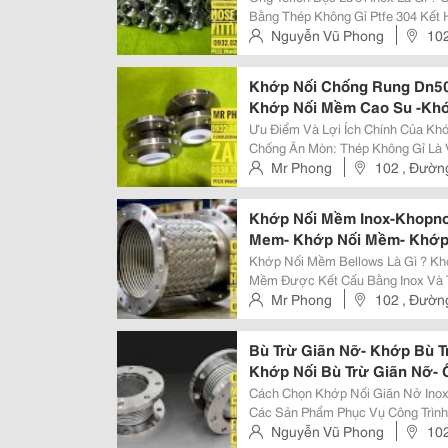
Rắc Co Vi Sinh-Ống Mềm Pt
Bằng Thép Không Gỉ Ptfe 304 Kết 
Thấm Chất Lỏng Với Lớp Vỏ Ngoài
Nguyễn Vũ Phong
102
Cường Khả Năng Chịu Áp Lực Và.
,Q11
Khớp Nối Chống Rung Dn50
Khớp Nối Mềm Cao Su -Khớ
Nối Mềm Chống Rung- Khớp
Ưu Điểm Và Lợi Ích Chính Của Khớp Giãn Nở In
Kim Loại-Khopnoimem-Kho
Chống Ăn Mòn: Thép Không Gỉ Là V
Trong Các Ứng Dụng Nhiệt Độ Cao. Tiết Kiệm Không Gian Và Chi Phí: Chú
Mr Phong
102 , Đường
Thường Tiết Kiệm Không Gian Hơn
Khớp Nối Mềm Inox-Khopn
Mem- Khớp Nối Mềm- Khớp
Mềm Inox 304-Ống Mềm Kim
Khớp Nối Mềm Bellows Là Gì ? Khớp Nối Mềm Bellows Là Dạng Khớp Nối
Khớp Co Giãn-Khớp Giãn N
Mềm Được Kết Cấu Bằng Inox Và T
Cho Những Vị Trí Chịu Nhiệt Độ C
Mr Phong
102 , Đường
Của Sản Phẩm Hấp Thu Rung Động 
Bù Trừ Giãn Nỡ- Khớp Bù T
Khớp Nối Bù Trừ Giãn Nỡ- 
Nở Inox-Khopgiannoinox-
Cách Chọn Khớp Nối Giãn Nở Inox Cho Đường Ốn
Khopnoimeminox- Khớp Gi
Các Sản Phẩm Phục Vụ Công Trình
Phân Loại Một Số Thông Số Kỹ Thuật Để
Nguyễn Vũ Phong
102