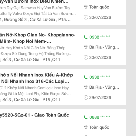
ay-Van Bướm Inox Điều Khiển
Toàn quốc
hiển Khí Nén-Van Bướm Inox Điều
ccc-Van Bướm Inox Điều Khiển Khí
tterfly Valve Được Gọi Tắt Là Van Bướm
30/07/2026
Công Nghiệp Được Sử Dụng Phổ Biến Hiện
 , Đường Số 3 , Cư Xá Lữ Gia , P15
iệt Là...
ãn Nỡ-Khop Gian No- Khopgianno-
0938 *** ***
 Mềm- Khop Noi Mem-
Bà Rịa - Vũng
Nở Nhiệt-Ống Bù Trừ Giãn Nỡ-
ớp Giãn Nỡ Kim Loại-Ống Mềm
Tàu
ạt Được Sử Dụng Trong Hệ Thống Đường
30/07/2026
Suất Và Rung Động, Đồng Thời Bù Trừ Sự
 Số 3 , Cư Xá Lữ Gia , P15 ,Q11
ng Rất Cần...
Khớp Nối Nhanh Inox Kiểu A-Khớp
0938 *** ***
Nối Nhanh Inox 316-Các Loại
Bà Rịa - Vũng
Nhanh Camlock -Khớp Nối Nhanh
Inox Hay
nh Bằng Đồng
Tàu
ông Gỉ Là Một Loại Phụ Kiện Được Sử
29/07/2026
anh Chóng Các Ống Mềm Và Ống Dẫn Trong
 Số 3 , Cư Xá Lữ Gia , P15 ,Q11
ỏng. Nó Bao...
y5520-5Gz-01 - Giao Toàn Quốc
0888 *** ***
Toàn quốc