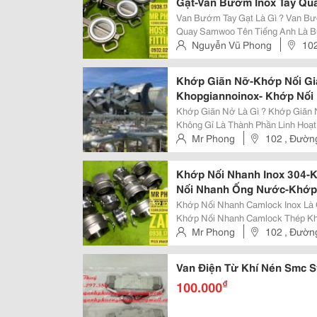
Gạt-Van Bướm Inox Tay Qu
Điện-Van Bướm Inox Điều K
Van Bướm Tay Gạt Là Gì ? Van Bướm Tay Gạt Samwoo Hay Van Bướm Tay
Khiển Điện Cho Hệ Thống P
Quay Samwoo Tên Tiếng Anh Là Bu
Và Là Một Trong Những Loại Van 
Nguyễn Vũ Phong
102
Nén-
Nay. Với Cấu Tạo Đơn Giản , Đặc B
,Q11
Khớp Giãn Nỡ-Khớp Nối Gi
Khopgiannoinox- Khớp Nối
Khopnoimem- Bù Trừ Giãn 
Khớp Giãn Nở Là Gì ? Khớp Giãn Nở Hay Khớp Nối Giãn Nở Bằng Thép
Khớp Co Giãn Kim Loại-Kh
Không Gỉ Là Thành Phần Linh Ho
Ống Để Hấp Thụ Chuyển Động, Áp 
Mr Phong
102 , Đường
Inox
Giãn Nở Và Co Ngót Do Nhiệt. Chú
Khớp Nối Nhanh Inox 304-
Nối Nhanh Ống Nước-Khớp 
Khớp Nối Nhanh-Khớp Nối 
Khớp Nối Nhanh Camlock Inox Là Gì ? Khớp Nối Nhanh Camlock 
Bằng Nhôm- Khớp Nối Nha
Khớp Nối Nhanh Camlock Thép Kh
Dụng Để Kết Nối Và Tháo Rời Nh
Mr Phong
102 , Đường
Nhiều Ứng Dụng Truyền Tải Chất L
Van Điện Từ Khí Nén Smc S
₫
100.000