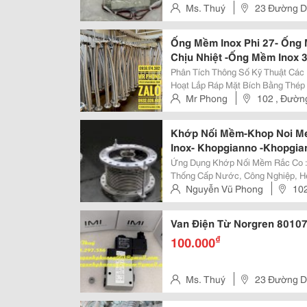
Ms. Thuý
23 Đường D 
Đồng 2, P. Dĩ An, Tp. Dĩ An, Tỉ
Ống Mềm Inox Phi 27- Ống 
Chịu Nhiệt -Ống Mềm Inox 
Mềm Inox 316- Ống Mềm K
Phân Tích Thông Số Kỹ Thuật Các Loại Ống Mề
Khopnoimeminox-Khopgia
Hoạt Lắp Ráp Mặt Bích Bằng Thép Không Gỉ 304 Các 
Yếu Có Ống Bên Trong Bằng Thép 
Mr Phong
102 , Đường
Thép Không Gỉ: Loại...
Khớp Nối Mềm-Khop Noi M
Inox- Khopgianno -Khopgian
Khớp Nối Mềm Cao Su- Khớ
Ứng Dụng Khớp Nối Mềm Rắc Co : Được Sử Dụng Rộng Rãi Trong Các 
Co Giãn Inox-Khớp Co Giãn 
Thống Cấp Nước, Công Nghiệp, H
Khi Kết Nối Với Các Thiết Bị Như M
Nguyễn Vũ Phong
102
Nghiệp Hóa Chất, Dầu Khí:vận Chu
,Q11
Van Điện Từ Norgren 80107
₫
100.000
Ms. Thuý
23 Đường D 
Đồng 2, P. Dĩ An, Tp. Dĩ An, Tỉ