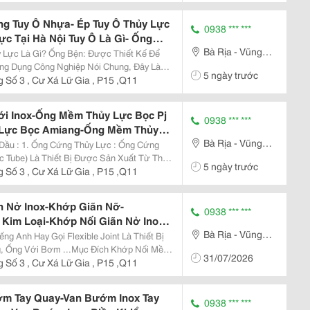
ường...
ng Tuy Ô Nhựa- Ép Tuy Ô Thủy Lực
0938 *** ***
c Tại Hà Nội Tuy Ô Là Gì- Ống
Bà Rịa - Vũng
ực- Ống Mềm Thủy Lực
: Được Thiết Kế Để
Tàu
g Dụng Công Nghiệp Nói Chung, Đây Là
5 ngày trước
 Một, Hai Hoặc Ba Dây Thép Bện. Nó
 Số 3 , Cư Xá Lữ Gia , P15 ,Q11
 Hoặc Chất...
i Inox-Ống Mềm Thủy Lực Bọc Pj
0938 *** ***
 Lực Bọc Amiang-Ống Mềm Thủy
Bà Rịa - Vũng
 Ô Dầu Thủy Lực-Dây Tuy Ô Dầu
: Ống Cứng
Tàu
ic Tube) Là Thiết Bị Được Sản Xuất Từ Thép
5 ngày trước
u Chuẩn Din Hoặc Sms .Ưu Điểm Của Ống
 Số 3 , Cư Xá Lữ Gia , P15 ,Q11
.
n Nở Inox-Khớp Giãn Nỡ-
0938 *** ***
Kim Loại-Khớp Nối Giãn Nở Inox-
Bà Rịa - Vũng
-Bù Trừ Giãn Nỡ Inox-Khớp Nối
hopnoimem- Ống Mềm Inox
Tàu
g, Ống Với Bơm ...Mục Đích Khớp Nối Mềm
31/07/2026
iãn Trên Hệ Thống Đường Ống , Để Bảo Vệ
 Số 3 , Cư Xá Lữ Gia , P15 ,Q11
ng...
m Tay Quay-Van Bướm Inox Tay
0938 *** ***