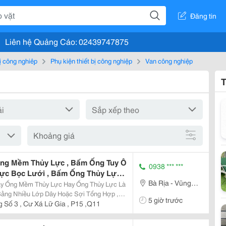
Đăng tin
Liên hệ Quảng Cáo: 02439747875
bị công nghiệp
Phụ kiện thiết bị công nghiệp
Van công nghiệp
T
Khoảng giá
ng Mềm Thủy Lực , Bấm Ống Tuy Ô
0938 *** ***
Lực Bọc Lưới , Bấm Ống Thủy Lực
Bà Rịa - Vũng
Italy , Bấm Ống Thủy Lực 1Sn ,
ấm Ống Thủy Lực 4Sn
Tàu
ng Nhiều Lớp Dây Hoặc Sợi Tổng Hợp ,
5 giờ trước
g Thủy Lực Trong Hệ Thống Thủy Lực.
 Số 3 , Cư Xá Lữ Gia , P15 ,Q11
ruyền Lực...