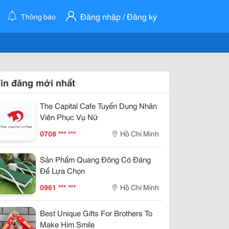
Đăng nhập / Đăng ký
Thông báo
in đăng mới nhất
The Capital Cafe Tuyển Dụng Nhân
Viên Phục Vụ Nữ
0708 *** ***
Hồ Chí Minh
Sản Phẩm Quang Đông Có Đáng
Để Lựa Chọn
0961 *** ***
Hồ Chí Minh
Best Unique Gifts For Brothers To
Make Him Smile