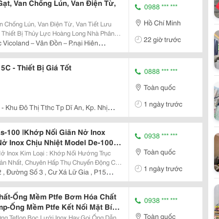
Gạt, Van Chống Lún, Van Điện Từ,
0988 *** ***
Hồ Chí Minh
n Chống Lún, Van Điện Từ, Van Tiết Lưu
 Thiết Bị Thủy Lực Hoàng Long Nhà Phân
22 giờ trước
 Và Máy Móc Tự Động Hóa. Tư Vấn, Sửa
 Vicoland – Vân Đồn – P.nại Hiên
 Thủy...
ng
 - Thiết Bị Giá Tốt
0888 *** ***
Toàn quốc
1 ngày trước
- Khu Đô Thị Tthc Tp Dĩ An, Kp. Nhị
nh Bình Dương
s-100 |Khớp Nối Giãn Nở Inox
0938 *** ***
Nở Inox Chịu Nhiệt Model De-100
Toàn quốc
el De-200 | Bù Trừ Giãn Nỡ |
i : Khớp Nối Hướng Trục
ơ Bản Nhất, Chuyên Hấp Thụ Chuyển Động Co
1 ngày trước
i Góc (Angular
 , Đường Số 3 , Cư Xá Lữ Gia , P15
pnoimem|Khopnoimeminox
c Hoặc...
hất-Ống Mềm Ptfe Bơm Hóa Chất
0938 *** ***
mp-Ống Mềm Ptfe Kết Nối Mặt Bích-
Toàn quốc
 Côn Lõm-Ống Mềm Ptfe Kết Nối