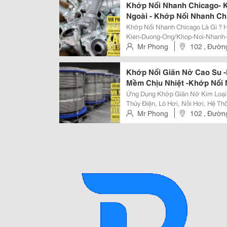
Khớp Nối Nhanh Chicago- 
Ngoài - Khớp Nối Nhanh Ch
Chicago Inox - Khớp Nối N
Khớp Nối Nhanh Chicago Là Gì ? Https://Khopgiannoinox.com/San-Pham/Phu-
Nhanh Chicago Cho Máy Ph
Kien-Duong-Ong/Khop-Noi-Nhanh-Chicago.htm Khớp Nố
Còn Gọi Khớp Nối Chicago Là Thiết
Mr Phong
102 , Đường
Dùng Để Kết Nối Ống Với Ống ,...
Khớp Nối Giãn Nở Cao Su -
Mềm Chịu Nhiệt -Khớp Nối 
Nỡ- Ống Bù Trừ Giãn Nỡ- B
Ứng Dụng Khớp Giãn Nỡ Kim Loại : Ngành Năng Lượng: Nhà Máy Nhiệt Đ
Nỡ Basty-Bù Trừ Giãn Nỡ 
Thủy Điện, Lò Hơi, Nồi Hơi, Hệ Thống Dẫn Dầu Kh
Ống Dẫn Hóa Chất, Axit, Kiềm. Hệ Thống Công Nghiệp: Máy Bơm, Máy Nén
Mr Phong
102 , Đường
Khí, Hệ Thống Khí Nén Áp Lực...