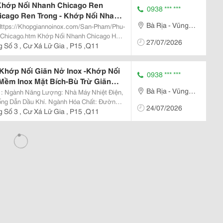
Khớp Nối Nhanh Chicago Ren
0938 *** ***
icago Ren Trong - Khớp Nối Nhanh
Bà Rịa - Vũng
hanh Chicago Đuôi Chuột- Khớp Nối
un Cát
Tàu
i Nhanh Chicago Hay
27/07/2026
 Bị Được Sản Xuất Từ Gang Dẻo | Inox ...
 Số 3 , Cư Xá Lữ Gia , P15 ,Q11
Khớp Nối Giãn Nở Inox -Khớp Nối
0938 *** ***
Mềm Inox Mặt Bích-Bù Trừ Giãn
Bà Rịa - Vũng
ù Trừ Giãn Nỡ Nhiệt-Bù Trừ Giãn
iện,
Có Áo-Khopgiannoinox
Tàu
í. Ngành Hóa Chất: Đường
24/07/2026
 Số 3 , Cư Xá Lữ Gia , P15 ,Q11