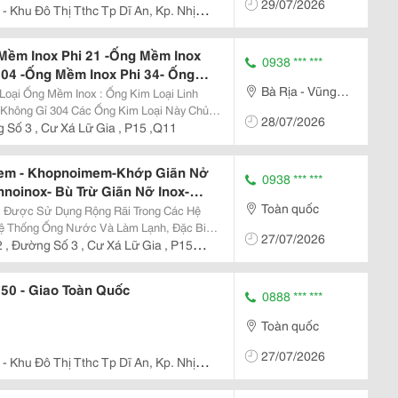
29/07/2026
- Khu Đô Thị Tthc Tp Dĩ An, Kp. Nhị
nh Bình Dương
Mềm Inox Phi 21 -Ống Mềm Inox
0938 *** ***
304 -Ống Mềm Inox Phi 34- Ống
Bà Rịa - Vũng
im Loại-Khopnoimem-
m Inox : Ống Kim Loại Linh
nnoinox-Ongmeminox
Tàu
Ống Kim Loại Này Chủ
28/07/2026
Không Gỉ Và Vỏ Bện Bằng Thép Không Gỉ.
 Số 3 , Cư Xá Lữ Gia , P15 ,Q11
em - Khopnoimem-Khớp Giãn Nở
0938 *** ***
noinox- Bù Trừ Giãn Nỡ Inox-
Toàn quốc
p Giãn Nở Inox Kim Loại - Khớp
Hệ
Inox Chịu Nhiệt
ệ Thống Ống Nước Và Làm Lạnh, Đặc Biệt
27/07/2026
áy Bơm, Quạt Và Máy Làm Lạnh. Công
 , Đường Số 3 , Cư Xá Lữ Gia , P15
yển Hóa...
50 - Giao Toàn Quốc
0888 *** ***
Toàn quốc
27/07/2026
- Khu Đô Thị Tthc Tp Dĩ An, Kp. Nhị
nh Bình Dương