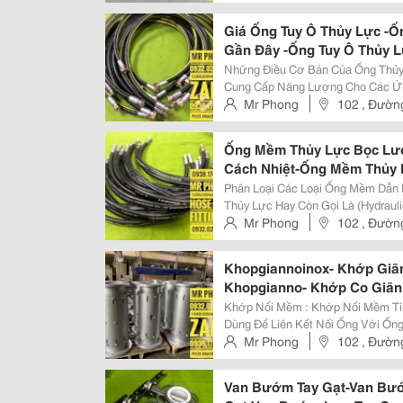
Expansion Joints : Phù Hợp Cho Đ
,Q11
Giá Ống Tuy Ô Thủy Lực -Ố
Gần Đây -Ống Tuy Ô Thủy Lự
Thủy Lực -Giá Ống Thủy L
Những Điều Cơ Bản Của Ống Thủy Lực Là Gì? Ống Bện
Cung Cấp Năng Lượng Cho Các Ứn
Ống Áp Suất Cao Có Cấu Hình Gồm
Mr Phong
102 , Đường
Thường Được Sử Dụng Với Dầu Mỏ
Ống Mềm Thủy Lực Bọc Lướ
Cách Nhiệt-Ống Mềm Thủy
Lực Bọc Lưới Inox-Ống Tuy
Phân Loại Các Loại Ống Mềm Dẫn Dầu : 1. Ống Cứng Thủy Lực 
Thủy Lực
Thủy Lực Hay Còn Gọi Là (Hydraul
Hoặc Inox ( Thép Không Gỉ ) Tiê
Mr Phong
102 , Đường
Cứng Thủy Lực Này Là: Độ Cứng..
Khopgiannoinox- Khớp Giã
Khopgianno- Khớp Co Giãn 
Khớp Nối Co Giãn Kim Loại
Khớp Nối Mềm : Khớp Nối Mềm Tiếng Anh Hay Gọi Flexible Joint Là Thiết Bị
Mềm-Khớp Nối Mềm Inox-K
Dùng Để Liên Kết Nối Ống Với Ốn
Chống Rung , Giãm Chấn Hay Co G
Mr Phong
102 , Đường
Đường Ống Và Hệ Thống Đường Ố
Van Bướm Tay Gạt-Van Bướ