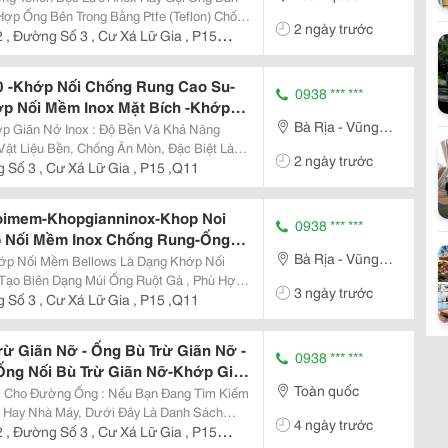
fe Kết Nối Ren Ngoài
Hợp Ống Bên Trong Bằng Ptfe (Teflon) Chống
2 ngày trước
 Bện Bằng Thép Không Gỉ 304 Để Tăng
 , Đường Số 3 , Cư Xá Lữ Gia , P15
..
 -Khớp Nối Chống Rung Cao Su-
0938 *** ***
p Nối Mềm Inox Mặt Bích -Khớp
Bà Rịa - Vũng
 Nối Mềm Inox 304-Khớp Giãn Nở
ox : Độ Bền Và Khả Năng
pgiannoinox
Tàu
ật Liệu Bền, Chống Ăn Mòn, Đặc Biệt Là
2 ngày trước
ng
 Số 3 , Cư Xá Lữ Gia , P15 ,Q11
...
oimem-Khopgianninox-Khop Noi
0938 *** ***
 Nối Mềm Inox Chống Rung-Ống
Bà Rịa - Vũng
 Loại Inox 316-Khớp Giãn Nở-
ỡ Inox-Khớp Nối Giãn Nỡ Inox
Tàu
ạo Biên Dạng Múi Ống Ruột Gà , Phù Hợp
3 ngày trước
ao, Áp Lực Thấp Nhưng Ưu Điểm Nỗi Bật
 Số 3 , Cư Xá Lữ Gia , P15 ,Q11
,Co Giãn...
rừ Giãn Nỡ - Ống Bù Trừ Giãn Nỡ -
0938 *** ***
Ống Nối Bù Trừ Giãn Nỡ-Khớp Giãn
Toàn quốc
Khopnoimem-Ongmeminox-
g : Nếu Bạn Đang Tìm Kiếm
ãn Nỡ-Khớp Co Giãn
 Hay Nhà Máy, Dưới Đây Là Danh Sách
4 ngày trước
 Các Bạn Tham Khảo Axial Metal
 , Đường Số 3 , Cư Xá Lữ Gia , P15