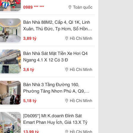
0989 *** ***
Toàn quốc
Bán Nhà 88M2, Cấp 4, Ql 1K, Linh
Xuân, Thủ Đức, Tp Hcm, Sổ Hồng
Riêng, Giá 3.89 Tỷ.
3,89 tỷ
Hồ Chí Minh
Bán Nhà Sát Mặt Tiền Xe Hơi Q4
Ngang 4.1 X 12 Có 3 Đ
3,6 tỷ
Hồ Chí Minh
Bán Nhà 3 Tầng Đường 160,
Phường Tăng Nhơn Phú A, Q9,
Thủ Đức, Tp Hcm. Dt 54M2, Sổ
5,18 tỷ
Hồ Chí Minh
Hồng Riêng. Giá 5,18 Tỷ
[Db095*] Mt K.doanh Đỉnh Sát
Emart Phan Huy Ích, Giá 13.X Tỷ
13,99 tỷ
Hồ Chí Minh