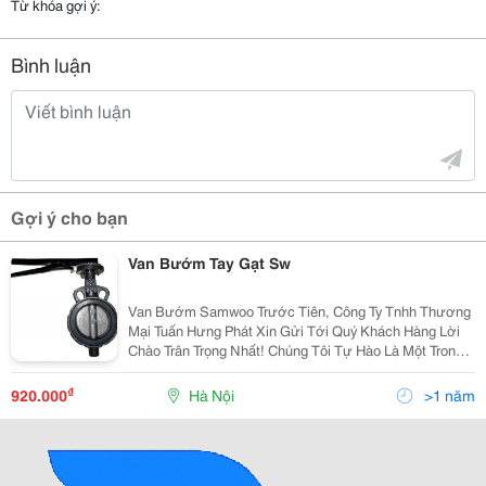
Từ khóa gợi ý:
Bình luận
Gợi ý cho bạn
Van Bướm Tay Gạt Sw
Van Bướm Samwoo Trước Tiên, Công Ty Tnhh Thương
Mại Tuấn Hưng Phát Xin Gửi Tới Quý Khách Hàng Lời
Chào Trân Trọng Nhất! Chúng Tôi Tự Hào Là Một Trong
Những Doanh Nghiệp Hàng Đầu Trong Lĩnh Vực Van
Công Nghiệp, Van Cho Hệ Thống Nước, Hơi, Khí
₫
920.000
Hà Nội
>1 năm