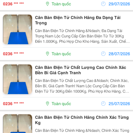
Hàng, Xưởng Sản Xuất, Siêu Thị Và Doanh Nghiệp.
0236 *** ***
Toàn quốc
29/07/2026
Thiết...
Cân Bàn Điện Tử Chính Hãng Đa Dạng Tải
Trọng
Cân Bàn Điện Tử Chính Hãng &Ndash; Đa Dạng Tải
Trọng Nam Lộc Cung Cấp Cân Bàn Điện Tử Từ 30Kg
Đến 1.000Kg, Phù Hợp Cho Kho Hàng, Sản Xuất, Chế
Biến Thực Phẩm Và Thương Mại. Thiết Bị Hiển Thị Rõ
Nét, Cân Nhanh, Độ Bền Cao Và Giá Thành Cạnh Tranh.
0236 *** ***
Toàn quốc
28/07/2026
...
Cân Bàn Điện Tử Chất Lượng Cao Chính Xác
Bền Bỉ Giá Cạnh Tranh
Cân Bàn Điện Tử Chất Lượng Cao &Ndash; Chính Xác,
Bền Bỉ, Giá Cạnh Tranh! Nam Lộc Cung Cấp Cân Bàn
Điện Tử Từ 30Kg Đến 1000Kg, Phù Hợp Kho Hàng, Cửa
Hàng, Xưởng Sản Xuất Và Doanh Nghiệp. Công Ty
Tnhh Điện Tử Tự Động Nam Lộc Địa Chỉ: 22 Hòa Mỹ...
0236 *** ***
Toàn quốc
25/07/2026
Cân Bàn Điện Tử Chính Hãng Chính Xác Từng
Kg
Cân Bàn Điện Tử Chính Hãng &Ndash; Chính Xác Từng