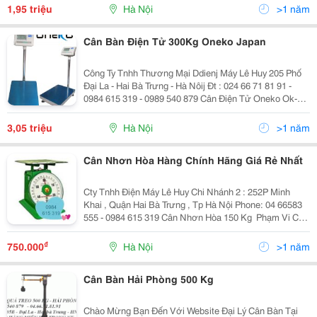
Hãng Giá Re Nhất Cân Điện
1,95 triệu
Hà Nội
>1 năm
Cân Bàn Điện Tử 300Kg Oneko Japan
Công Ty Tnhh Thương Mại Ddienj Máy Lê Huy 205 Phố
Đại La - Hai Bà Trưng - Hà Nôij Đt : 024 66 71 81 91 -
0984 615 319 - 0989 540 879 Cân Điện Tử Oneko Ok-
100 (100Kg/10G) Cân Bàn Điện Tử Oneko Scale Với
Khung Cân Được Thiết Kế Vô Cùng Chắc
3,05 triệu
Hà Nội
>1 năm
Cân Nhơn Hòa Hàng Chính Hãng Giá Rẻ Nhất
Cty Tnhh Điện Máy Lê Huy Chi Nhánh 2 : 252P Minh
Khai , Quận Hai Bà Trưng , Tp Hà Nội Phone: 04 66583
555 - 0984 615 319 Cân Nhơn Hòa 150 Kg ​ Phạm Vi Cân
: 5 Kg &Ndash; 150 Kg ​ ​ Phân Độ Nhỏ Nhất : 500 G ​
₫
750.000
Hà Nội
>1 năm
Cân Bàn Hải Phòng 500 Kg
Chào Mừng Bạn Đến Với Website Đại Lý Cân Bàn Tại