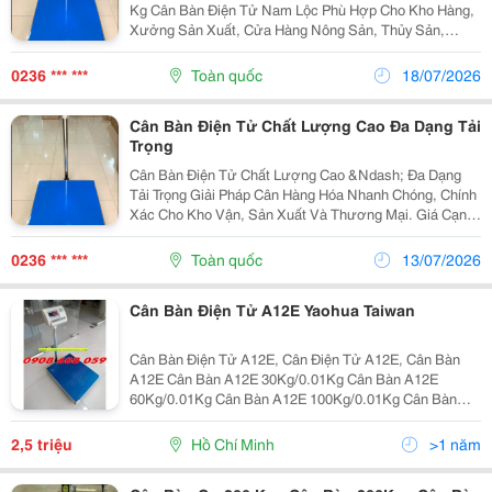
Kg Cân Bàn Điện Tử Nam Lộc Phù Hợp Cho Kho Hàng,
Xưởng Sản Xuất, Cửa Hàng Nông Sản, Thủy Sản,
Thực Phẩm... ✅ Tải Trọng Từ 30Kg &Ndash; 1000Kg ✅
Hiển Thị Nhanh, Chính Xác ✅ Khung Thép Sơn Tĩnh
0236 *** ***
Toàn quốc
18/07/2026
Điện...
Cân Bàn Điện Tử Chất Lượng Cao Đa Dạng Tải
Trọng
Cân Bàn Điện Tử Chất Lượng Cao &Ndash; Đa Dạng
Tải Trọng Giải Pháp Cân Hàng Hóa Nhanh Chóng, Chính
Xác Cho Kho Vận, Sản Xuất Và Thương Mại. Giá Cạnh
Tranh, Bảo Hành Chính Hãng. Công Ty Tnhh Điện Tử Tự
Động Nam Lộc Địa Chỉ: 22 Hòa Mỹ 3, Phường...
0236 *** ***
Toàn quốc
13/07/2026
Cân Bàn Điện Tử A12E Yaohua Taiwan
Cân Bàn Điện Tử A12E, Cân Điện Tử A12E, Cân Bàn
A12E Cân Bàn A12E 30Kg/0.01Kg Cân Bàn A12E
60Kg/0.01Kg Cân Bàn A12E 100Kg/0.01Kg Cân Bàn
A12E 150Kg/0.02Kg Cân Bàn A12E 300Kg/0.05Kg Cân
Bàn A12E 500Kg/0.1Kg 1. Tính Năng Của A12E : -
2,5 triệu
Hồ Chí Minh
>1 năm
Chính...