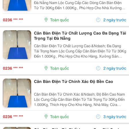
Đà Nẵng Nam Lộc Cung Cấp Các Dòng Cân Bàn Điện
Tử Từ 30Kg Đến 1.000Kg , Phù Hợp Cho Nhà Xưởng,
Kho Hàng, Siêu Thị Và Cửa Hàng Kinh Doanh. Đặc
Điểm ✔️ Màn Hình Led Hiển Thị Rõ Nét. ✔️ Khung
0236 *** ***
Toàn quốc
2 ngày trước
Thép...
Cân Bàn Điện Tử Chất Lượng Cao Đa Dạng Tải
Trọng Tại Đà Nẵng
Cân Bàn Điện Tử Chất Lượng Cao &Ndash; Đa Dạng
Tải Trọng Nam Lộc Cung Cấp Cân Bàn Điện Tử Từ 30Kg
Đến 1.000Kg , Phù Hợp Cho Kho Hàng, Xưởng Sản
Xuất, Siêu Thị, Cửa Hàng Và Doanh Nghiệp. Ưu Điểm
Nổi Bật ✔️ Kết Quả Cân Nhanh Và Chính Xác. ✔️ Mặt...
0236 *** ***
Toàn quốc
2 ngày trước
Cân Bàn Điện Tử Chính Xác Độ Bền Cao
Cân Bàn Điện Tử Chính Xác &Ndash; Độ Bền Cao Nam
Lộc Cung Cấp Cân Bàn Điện Tử Tải Trọng Từ 30Kg Đến
1.000Kg, Thích Hợp Cho Kho Hàng, Nhà Máy, Cửa
Hàng Và Xưởng Sản Xuất. Ưu Điểm Khung Thép Chắc
Chắn. Mặt Bàn Inox Hoặc Thép Sơn Tĩnh Điện. ...
0236 *** ***
Toàn quốc
3 ngày trước