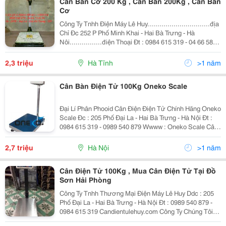
Cân Bàn Cơ 200 Kg , Cân Bàn 200Kg , Cân Bàn
Cơ
Công Ty Tnhh Điện Máy Lê Huy...............................địa
Chỉ Đc 252 P Phố Minh Khai - Hai Bà Trưng - Hà
Nôi................điện Thoại Đt : 0984 615 319 - 04 66 583
55 5 Cty Chúng Tôi Chuyên Cung Cấp Các Dòng Cân
Bàn Và Cân Điệ
2,3 triệu
Hà Tĩnh
>1 năm
Cân Bàn Điện Tử 100Kg Oneko Scale
Đại Lí Phân Phooid Cân Điện Điện Tử Chính Hãng Oneko
Scale Đc : 205 Phố Đại La - Hai Bà Trưng - Hà Nội Đt :
0984 615 319 - 0989 540 879 Wwww : Oneko Scale Cân
Điện Tử Oneko Ok-100 (100Kg/10G) Cân Bàn Điện Tử
Oneko Scale
2,7 triệu
Hà Nội
>1 năm
Cân Điện Tử 100Kg , Mua Cân Điện Tử Tại Đồ
Sơn Hải Phòng
Công Ty Tnhh Thương Mại Điện Máy Lê Huy Ddc : 205
Phố Đại La - Hai Bà Trưng - Hà Nội Đt : 0989 540 879 -
0984 615 319 Candientulehuy.com Công Ty Chúng Tôi
Chuyên Phân Phối Các Loại Cân Điện Tử Hàng Chính