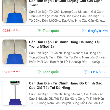
Cân Bàn Điện Tử Chất Lượng Cao Giá Cạnh
Tranh
Cân Bàn Điện Tử Chất Lượng Cao &Ndash; Giá Cạnh
Tranh Nam Lộc Phân Phối Các Dòng Cân Bàn Điện Tử
Từ 30Kg Đến 1.000Kg, Đáp Ứng Nhu Cầu Cân Hàng
Hóa Trong Kho, Xưởng Sản Xuất, Cửa Hàng Và Doanh
Nghiệp. Đặc Điểm Nổi Bật: Màn Hình Hiển Thị Rõ...
0236 *** ***
Toàn quốc
6 ngày trước
Cân Bàn Điện Tử Chính Hãng Đa Dạng Tải
Trọng (#Ssdf2)
Cân Bàn Điện Tử Chính Hãng &Ndash; Đa Dạng Tải
Trọng Công Ty Tnhh Điện Tử Tự Động Nam Lộc Chuyên
Phân Phối Cân Bàn Điện Tử Từ 30Kg Đến 1.000Kg.
Thiết Bị Có Màn Hình Hiển Thị Rõ Nét, Cân Nhanh,
Chính Xác, Thích Hợp Cho Kho Hàng, Xưởng Sản Xuất,
0236 *** ***
Toàn quốc
30/07/2026
Cửa...
Cân Bàn Điện Tử Chính Hãng Độ Chính Xác
Cao Giá Tốt Tại Đà Nẵng
Cân Bàn Điện Tử Chính Hãng &Ndash; Độ Chính Xác
Cao &Ndash; Giá Tốt Tại Đà Nẵng Công Ty Tnhh Điện
Tử Tự Động Nam Lộc Chuyên Cung Cấp Các Loại Cân
Bàn Điện Tử Từ 30Kg Đến 1.000Kg, Phù Hợp Cho Kho