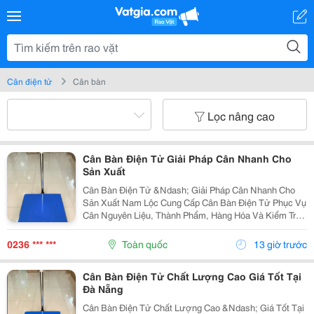
Cân điện tử
Cân bàn
Lọc nâng cao
Cân Bàn Điện Tử Giải Pháp Cân Nhanh Cho
Sản Xuất
Cân Bàn Điện Tử &Ndash; Giải Pháp Cân Nhanh Cho
Sản Xuất Nam Lộc Cung Cấp Cân Bàn Điện Tử Phục Vụ
Cân Nguyên Liệu, Thành Phẩm, Hàng Hóa Và Kiểm Tra
Trọng Lượng Trong Quá Trình Sản Xuất. Với Thiết Kế
Gọn, Dễ Sử Dụng Và Nhiều Mức Tải Trọng, Cân Bàn...
0236 *** ***
Toàn quốc
13 giờ trước
Cân Bàn Điện Tử Chất Lượng Cao Giá Tốt Tại
Đà Nẵng
Cân Bàn Điện Tử Chất Lượng Cao &Ndash; Giá Tốt Tại