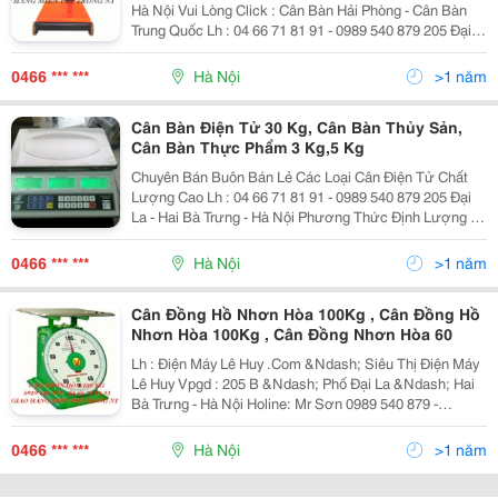
Hà Nội Vui Lòng Click : Cân Bàn Hải Phòng - Cân Bàn
Trung Quốc Lh : 04 66 71 81 91 - 0989 540 879 205 Đại
La - Hai Bà Trưng - Hà Nội Click ≫≫≫≫ Sản Phẩm Để
Biết Chi Tiết Sản Phẩ
0466 *** ***
Hà Nội
>1 năm
Cân Bàn Điện Tử 30 Kg, Cân Bàn Thủy Sản,
Cân Bàn Thực Phẩm 3 Kg,5 Kg
Chuyên Bán Buôn Bán Lẻ Các Loại Cân Điện Tử Chất
Lượng Cao Lh : 04 66 71 81 91 - 0989 540 879 205 Đại
La - Hai Bà Trưng - Hà Nội Phương Thức Định Lượng :
Cảm Biến Từ (Load Cell) - Khả Năng Chịu Tải Tối Đa:
2000G/2G - Khả Năng Chịu T
0466 *** ***
Hà Nội
>1 năm
Cân Đồng Hồ Nhơn Hòa 100Kg , Cân Đồng Hồ
Nhơn Hòa 100Kg , Cân Đồng Nhơn Hòa 60
Lh : Điện Máy Lê Huy .Com &Ndash; Siêu Thị Điện Máy
Lê Huy Vpgd : 205 B &Ndash; Phố Đại La &Ndash; Hai
Bà Trưng - Hà Nội Holine: Mr Sơn 0989 540 879 -
04.66.71.81.91 &Ndash; Fax: 04.35.15.44.20 Email
:Sieuthidienmaylehuy@Gmail.com Wedsite
0466 *** ***
Hà Nội
>1 năm