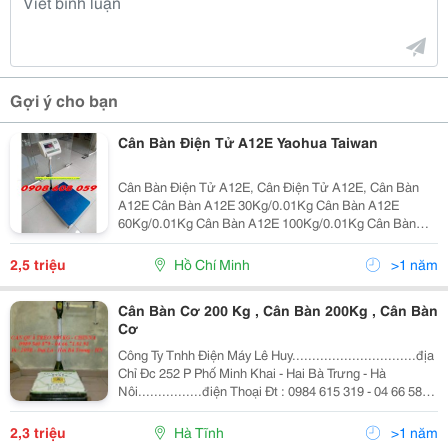
Gợi ý cho bạn
Cân Bàn Điện Tử A12E Yaohua Taiwan
Cân Bàn Điện Tử A12E, Cân Điện Tử A12E, Cân Bàn
A12E Cân Bàn A12E 30Kg/0.01Kg Cân Bàn A12E
60Kg/0.01Kg Cân Bàn A12E 100Kg/0.01Kg Cân Bàn
A12E 150Kg/0.02Kg Cân Bàn A12E 300Kg/0.05Kg Cân
Bàn A12E 500Kg/0.1Kg 1. Tính Năng Của A12E : -
2,5 triệu
Hồ Chí Minh
>1 năm
Chính...
Cân Bàn Cơ 200 Kg , Cân Bàn 200Kg , Cân Bàn
Cơ
Công Ty Tnhh Điện Máy Lê Huy...............................địa
Chỉ Đc 252 P Phố Minh Khai - Hai Bà Trưng - Hà
Nôi................điện Thoại Đt : 0984 615 319 - 04 66 583
55 5 Cty Chúng Tôi Chuyên Cung Cấp Các Dòng Cân
Bàn Và Cân Điệ
2,3 triệu
Hà Tĩnh
>1 năm