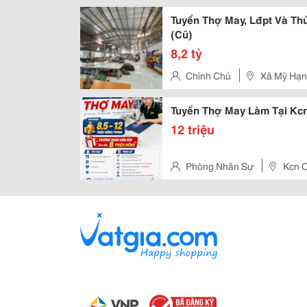
Tuyển Thợ May, Lđpt Và Th
(Cũ)
8,2 tỷ
Chính Chủ
Xã Mỹ Hạnh
Cũ)
Tuyển Thợ May Làm Tại Kcn
12 triệu
Phòng Nhân Sự
Kcn C
Ninh