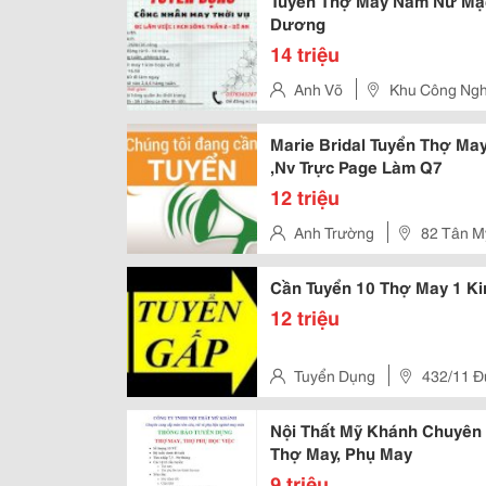
Tuyển Thợ May Nam Nữ Mặc
Dương
14 triệu
Anh Võ
Khu Công Ngh
Marie Bridal Tuyển Thợ Ma
,Nv Trực Page Làm Q7
12 triệu
Anh Trường
82 Tân Mỹ
Cần Tuyển 10 Thợ May 1 K
12 triệu
Tuyển Dụng
432/11 Đ
Quận 12 ( Gần Bệnh Viện Quận 
Nội Thất Mỹ Khánh Chuyên
Thợ May, Phụ May
9 triệu