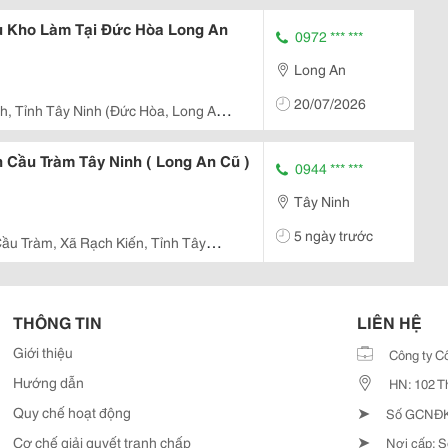
ủ Kho Làm Tại Đức Hòa Long An
0972 *** ***
Long An
20/07/2026
, Tỉnh Tây Ninh (Đức Hòa, Long An
 Cầu Tràm Tây Ninh ( Long An Cũ )
0944 *** ***
Tây Ninh
5 ngày trước
ầu Tràm, Xã Rạch Kiến, Tỉnh Tây
THÔNG TIN
LIÊN HỆ
Giới thiệu
Công ty C
Hướng dẫn
HN: 102 T
➤
Quy chế hoạt động
Số GCNĐKD
➤
Cơ chế giải quyết tranh chấp
Nơi cấp: S