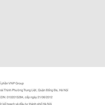
ổ phần VNP Group
hái Thịnh Phường Trung Liệt, Quận Đống Đa, Hà Nội
N: 0102015284, cấp ngày 21/06/2012
ở kế hoạch và đầu tư thành phố Hà Nội