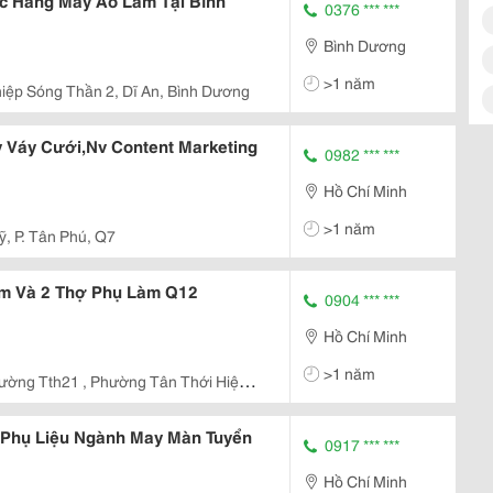
 Hàng May Áo Làm Tại Bình
0376 *** ***
Bình Dương
>1 năm
iệp Sóng Thần 2, Dĩ An, Bình Dương
y Váy Cưới,Nv Content Marketing
0982 *** ***
Hồ Chí Minh
>1 năm
, P. Tân Phú, Q7
im Và 2 Thợ Phụ Làm Q12
0904 *** ***
Hồ Chí Minh
>1 năm
ường Tth21 , Phường Tân Thới Hiệp ,
12 )
 Phụ Liệu Ngành May Màn Tuyển
0917 *** ***
Hồ Chí Minh