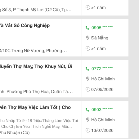
>1 năm
 Số 3, P Thạnh Mỹ Lợi (Q2 Cũ)¸Tp
Và Vắt Sổ Công Nghiệp
0905 *** ***
Đà Nẵng
>1 năm
0/10C Trưng Nữ Vương, Phường
à Nẵng
uyển Thợ May, Thợ Khuy Nút, Ủi
0772 *** ***
Hồ Chí Minh
07/05/2026
nh, Phường Phú Thọ Hòa, Quận Tân
ển Thợ May Việc Làm Tốt ( Cho
0903 *** ***
Hồ Chí Minh
13/07/2026
 Năm! ✨ Quyền Lợi Nổi Bật:
hú Nhuận (Cũ)