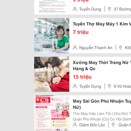
Tuyển Dụng
37 Đường
Thủ Đức
Tuyển Thợ May Máy 1 Kim 
7 triệu
Nguyễn Thanh An
K5
Phước Ninh, Quận Hải Châu, Đ
Xưởng May Thời Trang Nữ T
Hàng & Qc
15 triệu
Tuyển Dụng
9 Võ Hoà
Phú, Tp Hồ Chí Minh
May Sài Gòn Phú Nhuận Tuy
Nữ)
Thợ May Việc Làm Tốt ( Cho Nữ) Thu Nhập Từ 9 - 18 Triệu/Tháng Làm Việc Tại
Quận Phú Nhuận (Cũ) Cơ Hội Dành Cho Chị Em Yêu Thích Nghề May, Môi
Trường Thân Thiện, Nguồn Hàng Ổn Định Quanh
Giám Đốc Lộc
Quận P
✅ Thu Nhập Từ 9 - 18...