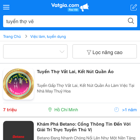
Trang Chủ
Việc làm, tuyển dụng
Lọc nâng cao
Tuyển Thợ Vắt Lai, Kết Nút Quần Áo
Tuyển Gấp Thợ Vắt Lai, Kết Nút Quần Áo Làm Việc Tại
Nhà May Thuỷ Hoa
7 triệu
Hồ Chí Minh
>1 năm
Khám Phá Betano: Cổng Thông Tin Đến Với
Giải Trí Trực Tuyến Thú Vị
Betano Đang Nhanh Chóng Nổi Lên Như Một Nền Tảng