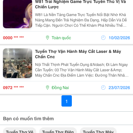
W81 Trải Nghiệm Game Trực Tuyến Thú Vị Và
Chiến Lược
W81 Là Nền Tảng Game Trực Tuyến Nổi Bật Nhờ Khả
Năng Mang Đến Trải Nghiệm Đa Dạng, Hấp Dẫn Và Dễ
Tiếp Cận. Người Chơi Có Thể Khám Phá Nhiều Thể
Loại Trò Chơi Khác Nhau, Từ Mini-Game Giải Trí Nhẹ
Nhàng, Thư Giãn, Đến Các Trò Chơi Chiến Thuật Đòi
0000 *** ***
Toàn quốc
10/02/2026
Hỏi...
Tuyển Thợ Vận Hành Máy Cắt Laser & Máy
Chấn Cnc
Nội Thất Thịnh Phát Tuyển Dụng &Ndash; Đi Làm Ngay
Cần Tuyển: 03 Thợ Vận Hành Máy Cắt Laser &Amp;
Máy Chấn Cnc Địa Điểm Làm Việc: Đường Thân Nhân
Trung, Trảng Dài, Biên Hòa, Đồng Nai. Thu Nhập: 14
&Ndash; 18 Triệu/Tháng (Tùy Theo Năng Lực Và...
0972 *** ***
Đồng Nai
23/07/2026
1
Bạn có muốn tìm thêm
Tuyển Thợ Vẽ
Tuyển Thợ Điện
Tuyển Thợ Máy