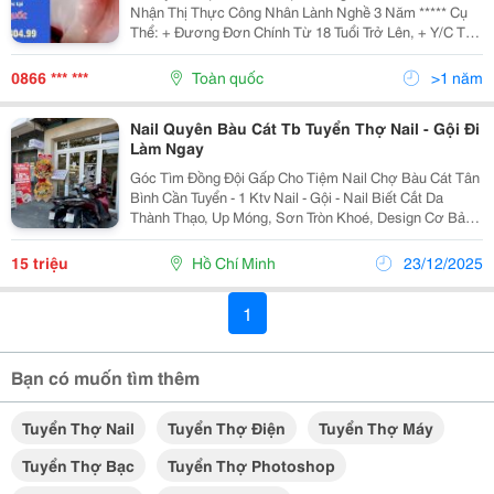
Nhận Thị Thực Công Nhân Lành Nghề 3 Năm ***** Cụ
Thể: + Đương Đơn Chính Từ 18 Tuổi Trở Lên, + Y/C Tối
Thiểu Tiếng Anh Ielts 4.0 (B1 Theo Khung Tham Chiếu
Châu Âu). + Biết Làm Móng, Vẽ,...
0866 *** ***
Toàn quốc
>1 năm
Nail Quyên Bàu Cát Tb Tuyển Thợ Nail - Gội Đi
Làm Ngay
Góc Tìm Đồng Đội Gấp Cho Tiệm Nail Chợ Bàu Cát Tân
Bình Cần Tuyển - 1 Ktv Nail - Gội - Nail Biết Cắt Da
Thành Thạo, Up Móng, Sơn Tròn Khoé, Design Cơ Bản -
Gội Đầu Thành Thạo Và Biết Massage Cvg - Làm Việc
Từ 8H30 Sáng Đến 20H30 Tối -...
15 triệu
Hồ Chí Minh
23/12/2025
1
Bạn có muốn tìm thêm
Tuyển Thợ Nail
Tuyển Thợ Điện
Tuyển Thợ Máy
Tuyển Thợ Bạc
Tuyển Thợ Photoshop