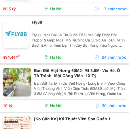
Thoải Mái. Thông Số Nổi Bật: Diện Tích: 54M&Sup2; -
Mặt Tiền Siêu Đẹp: 5M. Kết Cấu: Nhà 6...
20,5 tỷ
Hà Nội
17 phút trước
Fly88_____________________________________
Fly88 : Nhà Cái Uy Tín Quốc Tế Được Cấp Phép Bởi
Pagcor &Amp; Mga. Môi Trường Cá Cược An Toàn, Minh
Bạch &Amp; Hiện Đại. Tin Cậy Bởi Hàng Triệu Người
Chơi!
₫
434.444
Hà Nội
24 phút trước
Bán Đất Việt Hưng 60M2- Mt 3.8M- Vỉa Hè, Ô
Tô Tránh- Mặt Công Viên- 1X Tỷ
Bán Đất Tái Định Cư Việt Hưng - Long Biên - View Công
Viên Thoáng Vĩnh Viễn Diện Tích: 60M&Sup2; Mặt Tiền:
3.8M (Vuông Vắn) Vị Trí: Phường Việt Hưng, Quận Long
Biên - Khu Vực Hạ Tầng Đồng Bộ, Giao Thông Kết Nối
Hoàn Hảo. Vị Trí &Amp; Tiện Ích...
10 tỷ
Hà Nội
30 phút trước
[Ko Cần Kn] Kỹ Thuật Viên Spa Quận 1