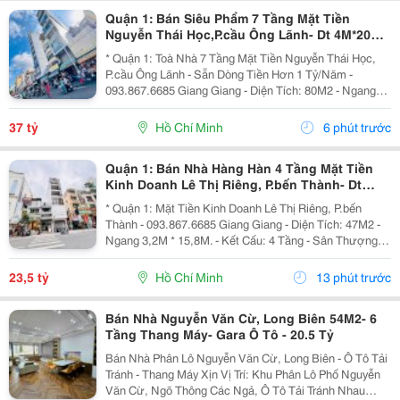
Quận 1: Bán Siêu Phẩm 7 Tầng Mặt Tiền
Nguyễn Thái Học,P.cầu Ông Lãnh- Dt 4M*20M
Sh Vuông Đẹp- Dòng Tiền Đều Hơn 1 Tỷ/Năm-
* Quận 1: Toà Nhà 7 Tầng Mặt Tiền Nguyễn Thái Học,
Chính
P.cầu Ông Lãnh - Sẵn Dòng Tiền Hơn 1 Tỷ/Năm -
093.867.6685 Giang Giang - Diện Tích: 80M2 - Ngang
4M * 20M. - Kết Cấu: 7 Tầng - Thang Máy - 12 Phòng Mỗi
Tầng 2 Phòng Lớn. - Dòng Tiền Khai Thác Full...
37 tỷ
Hồ Chí Minh
6 phút trước
Quận 1: Bán Nhà Hàng Hàn 4 Tầng Mặt Tiền
Kinh Doanh Lê Thị Riêng, P.bến Thành- Dt
47M2- Chính Chủ Giang Giang
* Quận 1: Mặt Tiền Kinh Doanh Lê Thị Riêng, P.bến
Thành - 093.867.6685 Giang Giang - Diện Tích: 47M2 -
Ngang 3,2M * 15,8M. - Kết Cấu: 4 Tầng - Sân Thượng. -
Sẵn Dòng Tiền Đều Hiện Đang Cho Nhà Hàn Hàn Quốc
Thuê. - Sổ Hồng Vuông Vức - Hoàn Công...
23,5 tỷ
Hồ Chí Minh
13 phút trước
Bán Nhà Nguyễn Văn Cừ, Long Biên 54M2- 6
Tầng Thang Máy- Gara Ô Tô - 20.5 Tỷ
Bán Nhà Phân Lô Nguyễn Văn Cừ, Long Biên - Ô Tô Tải
Tránh - Thang Máy Xịn Vị Trí: Khu Phân Lô Phố Nguyễn
Văn Cừ, Ngõ Thông Các Ngả, Ô Tô Tải Tránh Nhau