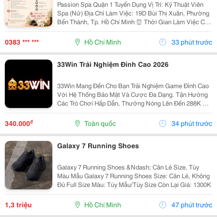
Passion Spa Quận 1 Tuyển Dụng Vị Trí: Kỹ Thuật Viên
Spa (Nữ) Địa Chỉ Làm Việc: 19D Bùi Thị Xuân, Phường
Bến Thành, Tp. Hồ Chí Minh ⏰ Thời Gian Làm Việc Ca
1: 10:00 - 22:00 Ca 2: 12:00 - 00:00 Nghỉ 04
Ngày/Tháng. Mô Tả Công Việc - Thực...
0383 *** ***
Hồ Chí Minh
33 phút trước
33Win Trải Nghiệm Đỉnh Cao 2026
33Win Mang Đến Cho Bạn Trải Nghiệm Game Đỉnh Cao
Với Hệ Thống Bảo Mật Và Cược Đa Dạng. Tận Hưởng
Các Trò Chơi Hấp Dẫn, Thưởng Nóng Lên Đến 288K Khi
Đăng Ký. Tham Gia Ngay Hôm Nay Để Không Bỏ Lỡ Cơ
Hội Thắng Lớn! Website: Https://33Win.party/ ...
₫
340.000
Toàn quốc
34 phút trước
Galaxy 7 Running Shoes
Galaxy 7 Running Shoes &Ndash; Cân Lẻ Size, Tùy
Màu Mẫu Galaxy 7 Running Shoes Size: Cân Lẻ, Không
Đủ Full Size Màu: Tùy Mẫu/Tùy Size Còn Lại Giá: 1300K
1,3 triệu
Hồ Chí Minh
47 phút trước