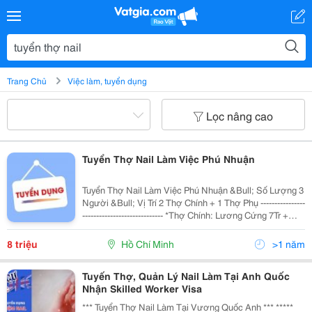
Trang Chủ
Việc làm, tuyển dụng
Lọc nâng cao
Tuyển Thợ Nail Làm Việc Phú Nhuận
Tuyển Thợ Nail Làm Việc Phú Nhuận &Bull; Số Lượng 3
Người &Bull; Vị Trí 2 Thợ Chính + 1 Thợ Phụ ----------------
----------------------------- *Thợ Chính: Lương Cứng 7Tr +
15% Bill + 100%Tip Yêu Cầu - Thành Thạo Cắt Da, Sơn
Gel, Đắp...
8 triệu
Hồ Chí Minh
>1 năm
Tuyến Thợ, Quản Lý Nail Làm Tại Anh Quốc
Nhận Skilled Worker Visa
*** Tuyển Thợ Nail Làm Tại Vương Quốc Anh *** *****