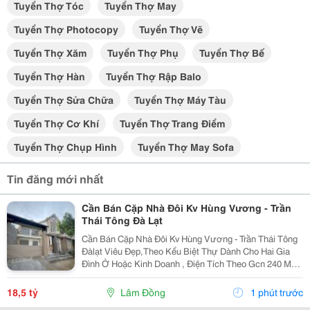
Tuyển Thợ Tóc
Tuyển Thợ May
Tuyển Thợ Photocopy
Tuyển Thợ Vẽ
Tuyển Thợ Xăm
Tuyển Thợ Phụ
Tuyển Thợ Bế
Tuyển Thợ Hàn
Tuyển Thợ Rập Balo
Tuyển Thợ Sửa Chữa
Tuyển Thợ Máy Tàu
Tuyển Thợ Cơ Khí
Tuyển Thợ Trang Điểm
Tuyển Thợ Chụp Hình
Tuyển Thợ May Sofa
Tin đăng mới nhất
Cần Bán Cặp Nhà Đôi Kv Hùng Vương - Trần
Thái Tông Đà Lạt
Cần Bán Cặp Nhà Đôi Kv Hùng Vương - Trần Thái Tông
Đàlạt Viêu Đẹp,Theo Kểu Biệt Thự Dành Cho Hai Gia
Đình Ở Hoặc Kinh Doanh , Điện Tích Theo Gcn 240 M2
Xd Hiện Trạng 270 M2 Nhà 8P Ngủ Hai Căn Đều Có Bếp
Pk Riêng Gara Và Sân Đậu 4Xe Ôtô Giá 18T500...
18,5 tỷ
Lâm Đồng
1 phút trước