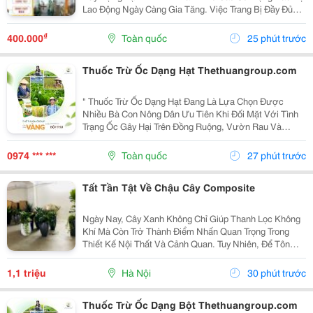
Lao Động Ngày Càng Gia Tăng. Việc Trang Bị Đầy Đủ
Thiết Bị Bảo Hộ Lao Động Tại Ninh Bình Đạt Chuẩn Giúp
Bảo Vệ Người Lao Động Trước Các Rủi Ro, Nâng...
₫
400.000
Toàn quốc
25 phút trước
Thuốc Trừ Ốc Dạng Hạt Thethuangroup.com
" Thuốc Trừ Ốc Dạng Hạt Đang Là Lựa Chọn Được
Nhiều Bà Con Nông Dân Ưu Tiên Khi Đối Mặt Với Tình
Trạng Ốc Gây Hại Trên Đồng Ruộng, Vườn Rau Và
Nhiều Loại Cây Trồng Khác. Sự Phát Triển Mạnh Của
Các Loài Ốc, Đặc Biệt Là Ốc Bươu Vàng, Có Thể Khiến
0974 *** ***
Toàn quốc
27 phút trước
Cây...
Tất Tần Tật Về Chậu Cây Composite
Ngày Nay, Cây Xanh Không Chỉ Giúp Thanh Lọc Không
Khí Mà Còn Trở Thành Điểm Nhấn Quan Trọng Trong
Thiết Kế Nội Thất Và Cảnh Quan. Tuy Nhiên, Để Tôn
Lên Vẻ Đẹp Của Cây Và Tạo Nên Một Tổng Thể Hài
Hòa, Việc Lựa Chọn Chậu Trồng Cây Phù Hợp Là Điều
1,1 triệu
Hà Nội
30 phút trước
Không...
Thuốc Trừ Ốc Dạng Bột Thethuangroup.com