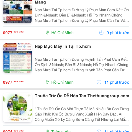
Mang
Nạp Mực Tại Tp.hcm Đường Lý Phục Man Cam Kết: Ổn
Định &Ndash; Bền Bỉ &Ndash; Hỗ Trợ Nhanh Chóng
Nạp Mực Tại Tp.hcm Đường Lý Phục Man Cần Tư Vấn
&Amp; Báo Giá Liên Hệ Ngay: Nạp Mực Tại Tp.hcm
Đường Lý Phục Man 0977 610 388 &Ndash; Mr. Duy
0977 *** ***
Hồ Chí Minh
9 phút trước
Nạp Mực Tại...
Nạp Mực Máy In Tại Tp.hcm
Nạp Mực Tại Tp.hcm Đường Huỳnh Tấn Phát Cam Kết:
Ổn Định &Ndash; Bền Bỉ &Ndash; Hỗ Trợ Nhanh Chóng
Nạp Mực Tại Tp.hcm Đường Huỳnh Tấn Phát Cần Tư
Vấn &Amp; Báo Giá Liên Hệ Ngay: Nạp Mực Tại
Tp.hcm Đường Huỳnh Tấn Phát 0977 610 388 &Ndash;
0977 *** ***
Hồ Chí Minh
11 phút trước
Mr. Duy Nạp...
Thuốc Trừ Ốc Dễ Hòa Tan Thethuangroup.com
" Thuốc Trừ Ốc Có Một Thực Tế Mà Nhiều Bà Con Từng
Gặp Phải: Khi Ốc Bươu Vàng Xuất Hiện Dày Đặc, Ai
Cũng Muốn Xử Lý Càng Sớm Càng Tốt Nhưng Lại Mất
Khá Nhiều Thời Gian Ở Khâu Chuẩn Bị Thuốc. Chỉ Một
Công Đoạn Nhỏ Bị Kéo Dài Cũng Có Thể Khiến Việc...
0974 *** ***
Toàn quốc
11 phút trước