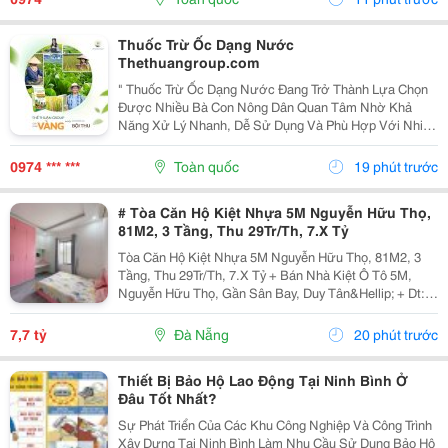
Thuốc Trừ Ốc Dạng Nước
Thethuangroup.com
" Thuốc Trừ Ốc Dạng Nước Đang Trở Thành Lựa Chọn
Được Nhiều Bà Con Nông Dân Quan Tâm Nhờ Khả
Năng Xử Lý Nhanh, Dễ Sử Dụng Và Phù Hợp Với Nhiều
Loại Cây Trồng Khác Nhau. Trong Điều Kiện Thời Tiết
Nóng Ẩm, Mưa Nhiều, Các Loại Ốc Gây Hại Thường
0974 *** ***
Toàn quốc
19 phút trước
Phát...
# Tòa Căn Hộ Kiệt Nhựa 5M Nguyễn Hữu Thọ,
81M2, 3 Tầng, Thu 29Tr/Th, 7.X Tỷ
Tòa Căn Hộ Kiệt Nhựa 5M Nguyễn Hữu Thọ, 81M2, 3
Tầng, Thu 29Tr/Th, 7.X Tỷ + Bán Nhà Kiệt Ô Tô 5M,
Nguyễn Hữu Thọ, Gần Sân Bay, Duy Tân&Hellip; + Dt:
81M2, Ngang 8M, 3 Tầng Đúc Kiên Cố Sạch Đẹp, 8 Căn
Hộ Có Gác, Full Nội Thất Cao Cấp. Đang Cho Thuê...
7,7 tỷ
Đà Nẵng
20 phút trước
Thiết Bị Bảo Hộ Lao Động Tại Ninh Bình Ở
Đâu Tốt Nhất?
Sự Phát Triển Của Các Khu Công Nghiệp Và Công Trình
Xây Dựng Tại Ninh Bình Làm Nhu Cầu Sử Dụng Bảo Hộ