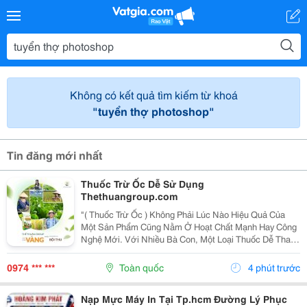
Không có kết quả tìm kiếm từ khoá
"tuyển thợ photoshop"
Tin đăng mới nhất
Thuốc Trừ Ốc Dễ Sử Dụng
Thethuangroup.com
"( Thuốc Trừ Ốc ) Không Phải Lúc Nào Hiệu Quả Của
Một Sản Phẩm Cũng Nằm Ở Hoạt Chất Mạnh Hay Công
Nghệ Mới. Với Nhiều Bà Con, Một Loại Thuốc Dễ Thao
Tác, Dễ Áp Dụng Và Không Mất Quá Nhiều Thời Gian
Chuẩn Bị Lại Là Yếu Tố Tạo Nên Sự Khác Biệt Trong...
0974 *** ***
Toàn quốc
4 phút trước
Nạp Mực Máy In Tại Tp.hcm Đường Lý Phục