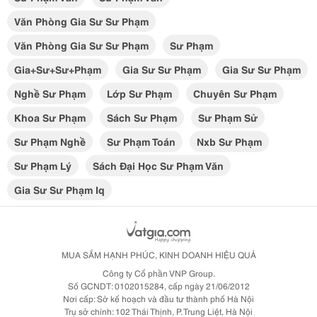
Văn Phòng Gia Sư Sư Phạm
Văn Phòng Gia Sư Sư Phạm
Sư Phạm
Gia+sư+sư+phạm
Gia Sư Sư Phạm
Gia Sư Sư Phạm
Nghề Sư Phạm
Lớp Sư Phạm
Chuyên Sư Phạm
Khoa Sư Phạm
Sách Sư Phạm
Sư Phạm Sử
Sư Phạm Nghề
Sư Phạm Toán
Nxb Sư Phạm
Sư Phạm Lý
Sách Đại Học Sư Phạm Văn
Gia Sư Sư Phạm Iq
MUA SẮM HẠNH PHÚC, KINH DOANH HIỆU QUẢ
Công ty Cổ phần VNP Group.
Số GCNDT: 0102015284, cấp ngày 21/06/2012
Nơi cấp: Sở kế hoạch và đầu tư thành phố Hà Nội
Trụ sở chính: 102 Thái Thịnh, P. Trung Liệt, Hà Nội