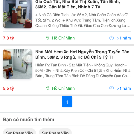
Giá Quá Tốt, Nhà Bùi Thị Xuân, Tân Bình,
86M2, Gần Mặt Tiền, Nhỉnh 7 Tỷ
+ Nhà Có Diện Tích Lớn 86M2, Nhà Chắc Chắn Vào Ở
Tốt, 2Pn, 2 Wc. + Khu Vực Trung Tâm, Tiện Ích Xung
Quanh Không Thiếu Thứ Gì. Giao Các Con Đường Lớn
Như: Cách Mạng Tháng 8, Lê Văn Sỹ, Phạm Văn Hai,
Hoàng Văn Thụ,...Chỉ Vài Phút Sang Các Quận 3,...
7,3 tỷ
Hồ Chí Minh
>1 năm
Nhà Mới Hẻm Xe Hơi Nguyễn Trọng Tuyển Tân
Bình, 50M2, 3 P.ngủ, Hc Đủ Chỉ 5 Tỷ Tl
Hiếm P2 Tân Bình - Sát Mặt Tiền - Không Quy Hoạch -
50M - 3Pn - Nhà Xây Kiên Cố - Chỉ 5Tỷ5 +Khu Hiếm Nhà
Bán , Trung Tâm Tân Bình Dễ Dàng Di Chuyển Qua Các
Quận, Ra Sân Bay Chỉ 5 Phút.... Thông Ra Lê Văn Sỹ,
Phạm Văn Hai, Hoàng Văn Thụ.... +Diện...
5,5 tỷ
Hồ Chí Minh
>1 năm
1
Bạn có muốn tìm thêm
Sư Phạm Văn
Sư Phạm Văn