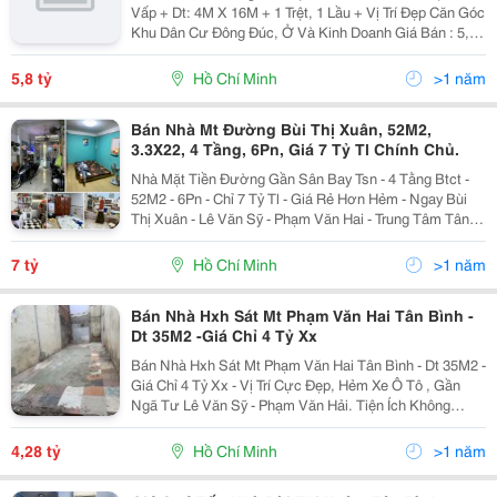
Vấp + Dt: 4M X 16M + 1 Trệt, 1 Lầu + Vị Trí Đẹp Căn Góc
Khu Dân Cư Đông Đúc, Ở Và Kinh Doanh Giá Bán : 5,8
Tỷ
5,8 tỷ
Hồ Chí Minh
>1 năm
Bán Nhà Mt Đường Bùi Thị Xuân, 52M2,
3.3X22, 4 Tầng, 6Pn, Giá 7 Tỷ Tl Chính Chủ.
Nhà Mặt Tiền Đường Gần Sân Bay Tsn - 4 Tằng Btct -
52M2 - 6Pn - Chỉ 7 Tỷ Tl - Giá Rẻ Hơn Hẻm - Ngay Bùi
Thị Xuân - Lê Văn Sỹ - Phạm Văn Hai - Trung Tâm Tân
Bình ❤️❤️❤️ + Nhà 1 Trệt, 1 Lửng, 2 Lầu, Gồm Phòng
Khách Rộng, Bếp, 6 Phòng Ngủ, 3 Tolet,...
7 tỷ
Hồ Chí Minh
>1 năm
Bán Nhà Hxh Sát Mt Phạm Văn Hai Tân Bình -
Dt 35M2 -Giá Chỉ 4 Tỷ Xx
Bán Nhà Hxh Sát Mt Phạm Văn Hai Tân Bình - Dt 35M2 -
Giá Chỉ 4 Tỷ Xx - Vị Trí Cực Đẹp, Hẻm Xe Ô Tô , Gần
Ngã Tư Lê Văn Sỹ - Phạm Văn Hải. Tiện Ích Không
Thiếu Gì. - Diện Tích Ngang 3, Dài 12, Nhà Cấp 4 Đã
Đập, Chủ Mới Xây Tuỳ Thích. Khu Toàn Nhà Cao...
4,28 tỷ
Hồ Chí Minh
>1 năm