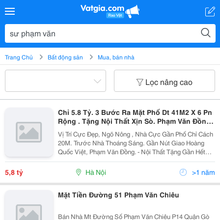
Trang Chủ
Bất động sản
Mua, bán nhà
Lọc nâng cao
Chỉ 5.8 Tỷ. 3 Bước Ra Mặt Phố Dt 41M2 X 6 Pn
Rộng . Tặng Nội Thất Xịn Sò. Phạm Văn Đồng
Cầu Giấy.
Vị Trí Cực Đẹp, Ngõ Nông , Nhà Cực Gần Phố Chỉ Cách
20M. Trước Nhà Thoáng Sáng. Gần Nút Giao Hoàng
Quốc Việt, Phạm Văn Đồng. - Nội Thất Tặng Gần Hết
Nội Thất Xịn Sò, Giường Tủ Màu Trắng Đồng Bộ Nhập
Ngoại Tầng 2 Giá Cả Trăm Triệu, Điều Hoà, - Khu...
5,8 tỷ
Hà Nội
>1 năm
Mặt Tiền Đường 51 Phạm Văn Chiêu
Bán Nhà Mt Đường Số Phạm Văn Chiêu P14 Quận Gò