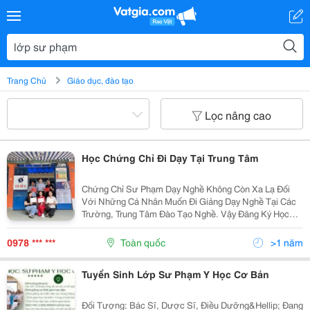
Trang Chủ
Giáo dục, đào tạo
Lọc nâng cao
Học Chứng Chỉ Đi Dạy Tại Trung Tâm
Chứng Chỉ Sư Phạm Dạy Nghề Không Còn Xa Lạ Đối
Với Những Cá Nhân Muốn Đi Giảng Dạy Nghề Tại Các
Trường, Trung Tâm Đào Tạo Nghề. Vậy Đăng Ký Học
Nghiệp Vụ Sư Phạm Dạy Nghề Ở Đâu? Có Các Lớp Sư
Phạm Nghề Nào? Chương Trình Học Ra Sao? Những
0978 *** ***
Toàn quốc
>1 năm
Thông Tin...
Tuyển Sinh Lớp Sư Phạm Y Học Cơ Bản
Đối Tượng: Bác Sĩ, Dược Sĩ, Điều Dưỡng&Hellip; Đang