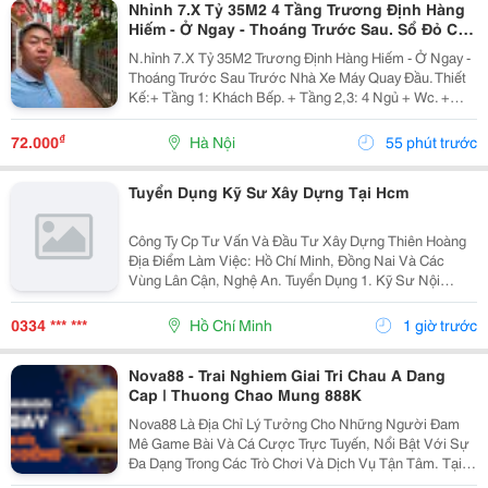
Nhỉnh 7.X Tỷ 35M2 4 Tầng Trương Định Hàng
Hiếm - Ở Ngay - Thoáng Trước Sau. Sổ Đỏ Cất
Két
N.hỉnh 7.X Tỷ 35M2 Trương Định Hàng Hiếm - Ở Ngay -
Thoáng Trước Sau Trước Nhà Xe Máy Quay Đầu. Thiết
Kế:+ Tầng 1: Khách Bếp. + Tầng 2,3: 4 Ngủ + Wc. +
Tầng 4: Phòng Thờ Sân Phơi Rộng Rãi. + Gần Trường,
Gần Chợ + Giao Thông Thuận Tiện. Sổ Đỏ...
₫
72.000
Hà Nội
55 phút trước
Tuyển Dụng Kỹ Sư Xây Dựng Tại Hcm
Công Ty Cp Tư Vấn Và Đầu Tư Xây Dựng Thiên Hoàng
Địa Điểm Làm Việc: Hồ Chí Minh, Đồng Nai Và Các
Vùng Lân Cận, Nghệ An. Tuyển Dụng 1. Kỹ Sư Nội
Nghiệp Công Trình Giao Thông, Cầu Đường : 06 2. Kỹ
Sư Hiện Trường Công Trình Giao Thông, Cầu...
0334 *** ***
Hồ Chí Minh
1 giờ trước
Nova88 - Trai Nghiem Giai Tri Chau A Dang
Cap | Thuong Chao Mung 888K
Nova88 Là Địa Chỉ Lý Tưởng Cho Những Người Đam
Mê Game Bài Và Cá Cược Trực Tuyến, Nổi Bật Với Sự
Đa Dạng Trong Các Trò Chơi Và Dịch Vụ Tận Tâm. Tại
Nova88, Người Chơi Được Trải Nghiệm Những Sản