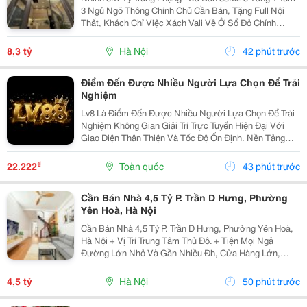
3 Ngủ Ngõ Thông Chính Chủ Cần Bán, Tặng Full Nội
Thất, Khách Chỉ Việc Xách Vali Về Ở Sổ Đỏ Chính
Chủ(Nói Không Với Quy Hoạch) Mr Cường 0936161345
8,3 tỷ
Hà Nội
42 phút trước
Điểm Đến Được Nhiều Người Lựa Chọn Để Trải
Nghiệm
Lv8 Là Điểm Đến Được Nhiều Người Lựa Chọn Để Trải
Nghiệm Không Gian Giải Trí Trực Tuyến Hiện Đại Với
Giao Diện Thân Thiện Và Tốc Độ Ổn Định. Nền Tảng
Cung Cấp Đa Dạng Trò Chơi, Cập Nhật Thường Xuyên,
Hỗ Trợ Trên Nhiều Thiết Bị Và Mang Đến Trải Nghiệm...
₫
22.222
Toàn quốc
43 phút trước
Cần Bán Nhà 4,5 Tỷ P. Trần D Hưng, Phường
Yên Hoà, Hà Nội
Cần Bán Nhà 4,5 Tỷ P. Trần D Hưng, Phường Yên Hoà,
Hà Nội + Vị Trí Trung Tâm Thủ Đô. + Tiện Mọi Ngả
Đường Lớn Nhỏ Và Gần Nhiều Đh, Cửa Hàng Lớn,
V.v... + Diện Tích Gia Đình Sử Dụng Tất Được Là 95 M2.
+ Ô-Tô Vào Cửa, Nhà Có 2 Tầng. + Sổ Đỏ Chính...
4,5 tỷ
Hà Nội
50 phút trước