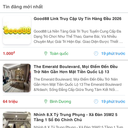
Tin đăng mới nhất
Good88 Link Truy Cập Uy Tín Hàng Đầu 2026
Good88 Là Nền Tảng Giải Trí Trực Tuyến Cung Cấp Đa
Dạng Trò Chơi Như Thể Thao, Game Bài, Và Nhiều
Chuyên Mục Giải Trí Hiện Đại. Giao Diện Được Thiết Kế
Trực Quan, Thân Thiện Với Người Dùng Trên Cả Điện
Thoại Và Máy Tính. Hệ Thống Bảo Mật Hiện Đại...
₫
1.000
Toàn quốc
19 phút trước
The Emerald Boulevard, Mọi Điểm Đến Đều
Trở Nên Gần Hơn Mặt Tiền Quốc Lộ 13
The Emerald Boulevard, Mọi Điểm Đến Đều Trở Nên
Gần Hơn Mặt Tiền Quốc Lộ 13 The Emerald Boulevard
&Ndash; Sống Đẳng Cấp Giữa Trung Tâm Kết Nối
Tp.hcm Bạn Đang Tìm Một Căn Hộ Vừa Để Ở, Vừa Có
Tiềm Năng Đầu Tư Mạnh? The Emerald Boulevard
64 triệu
Bình Dương
19 phút trước
Chính Là...
Nhỉnh 8.X Tỷ Trung Phụng - Xã Đàn 35M2 5
Tầng 1 Sổ Đỏ Chính Chủ
Nhỉnh 8.X Tỷ Trung Phụng - Xã Đàn 35M2 5 Tầng 1 Tum