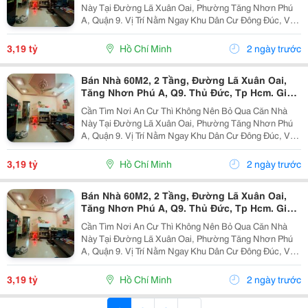
Này Tại Đường Lã Xuân Oai, Phường Tăng Nhơn Phú
A, Quận 9. Vị Trí Nằm Ngay Khu Dân Cư Đông Đúc, Vài
Bước Là Ra Lê Văn Việt, Trường Đại Học Giao Thông,
Sư Phạm, Chợ Nhỏ, Giao Thông Thuận Tiện Đi Lại
3,19 tỷ
Hồ Chí Minh
2 ngày trước
Giữa...
Bán Nhà 60M2, 2 Tầng, Đường Lã Xuân Oai,
Tăng Nhơn Phú A, Q9. Thủ Đức, Tp Hcm. Giá
3,19 Tỷ.
Cần Tìm Nơi An Cư Thì Không Nên Bỏ Qua Căn Nhà
Này Tại Đường Lã Xuân Oai, Phường Tăng Nhơn Phú
A, Quận 9. Vị Trí Nằm Ngay Khu Dân Cư Đông Đúc, Vài
Bước Là Ra Lê Văn Việt, Trường Đại Học Giao Thông,
Sư Phạm, Chợ Nhỏ, Giao Thông Thuận Tiện Đi Lại
3,19 tỷ
Hồ Chí Minh
2 ngày trước
Giữa...
Bán Nhà 60M2, 2 Tầng, Đường Lã Xuân Oai,
Tăng Nhơn Phú A, Q9. Thủ Đức, Tp Hcm. Giá
3,19 Tỷ.
Cần Tìm Nơi An Cư Thì Không Nên Bỏ Qua Căn Nhà
Này Tại Đường Lã Xuân Oai, Phường Tăng Nhơn Phú
A, Quận 9. Vị Trí Nằm Ngay Khu Dân Cư Đông Đúc, Vài
Bước Là Ra Lê Văn Việt, Trường Đại Học Giao Thông,
Sư Phạm, Chợ Nhỏ, Giao Thông Thuận Tiện Đi Lại
3,19 tỷ
Hồ Chí Minh
2 ngày trước
Giữa...