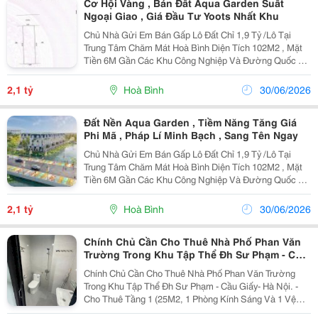
Cơ Hội Vàng , Bán Đất Aqua Garden Suất
Ngoại Giao , Giá Đầu Tư Yoots Nhất Khu
Chủ Nhà Gửi Em Bán Gấp Lô Đất Chỉ 1,9 Tỷ /Lô Tại
Trung Tâm Chăm Mát Hoà Bình Diện Tích 102M2 , Mặt
Tiền 6M Gần Các Khu Công Nghiệp Và Đường Quốc Lộ
216 , Gần Khu Du Lịch Và Các Trường Cđ Sư Phạm Sẵn
Sổ , Hỗ Trợ Vay Bank Rất Thích Hợp Để Đầu...
2,1 tỷ
Hoà Bình
30/06/2026
Đất Nền Aqua Garden , Tiềm Năng Tăng Giá
Phi Mã , Pháp Lí Minh Bạch , Sang Tên Ngay
Chủ Nhà Gửi Em Bán Gấp Lô Đất Chỉ 1,9 Tỷ /Lô Tại
Trung Tâm Chăm Mát Hoà Bình Diện Tích 102M2 , Mặt
Tiền 6M Gần Các Khu Công Nghiệp Và Đường Quốc Lộ
216 , Gần Khu Du Lịch Và Các Trường Cđ Sư Phạm Sẵn
Sổ , Hỗ Trợ Vay Bank Rất Thích Hợp Để Đầu...
2,1 tỷ
Hoà Bình
30/06/2026
Chính Chủ Cần Cho Thuê Nhà Phố Phan Văn
Trường Trong Khu Tập Thể Đh Sư Phạm - Cầu
Giấy
Chính Chủ Cần Cho Thuê Nhà Phố Phan Văn Trường
Trong Khu Tập Thể Đh Sư Phạm - Cầu Giấy- Hà Nội. -
Cho Thuê Tầng 1 (25M2, 1 Phòng Kính Sáng Và 1 Vệ
Sinh): 7 Triệu - Kinh Doanh Văn Phòng/Cửa Hàng Tiện