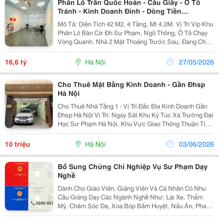
Phân Lô Trần Quốc Hoàn - Cầu Giấy - Ô Tô
Tránh - Kinh Doanh Đỉnh - Dòng Tiền
21Tr/Tháng
Mô Tả: Diện Tích 42 M2, 4 Tầng, Mt 4.2M. Vị Trí Vip Khu
Phân Lô Bàn Cờ Đh Sư Phạm, Ngõ Thông, Ô Tô Chạy
Vòng Quanh. Nhà 2 Mặt Thoáng Trước Sau, Đang Cho
Thuê 21Tr/Tháng. Phù Hợp Làm Văn Phòng, Spa Hoặc
Ở. Sổ Đỏ Chính Chủ, Pháp Lý Chuẩn. Giá: 16.6...
16,6 tỷ
Hà Nội
27/05/2026
Cho Thuê Mặt Bằng Kinh Doanh - Gần Đhsp
Hà Nội
Cho Thuê Nhà Tầng 1 - Vị Trí Đắc Địa Kinh Doanh Gần
Đhsp Hà Nội Vị Trí: Ngay Sát Khu Ký Túc Xá Trường Đại
Học Sư Phạm Hà Nội, Khu Vực Giao Thông Thuận Tiện
Và Cực Kỳ Đông Đúc Sinh Viên. Diện Tích: 25M2 Tiện
Ích: Có Sẵn Điều Hòa, Vệ Sinh Khép...
10 triệu
Hà Nội
03/06/2026
Bổ Sung Chứng Chỉ Nghiệp Vụ Sư Phạm Dạy
Nghề
Dành Cho Giáo Viên, Giảng Viên Và Cá Nhân Có Nhu
Cầu Giảng Dạy Các Ngành Nghề Như: Lái Xe, Thẩm
Mỹ, Chăm Sóc Da, Xoa Bóp Bấm Huyệt, Nấu Ăn, Pha
Chế, Ngoại Ngữ... Học Online Khai Giảng Tháng 06 Học