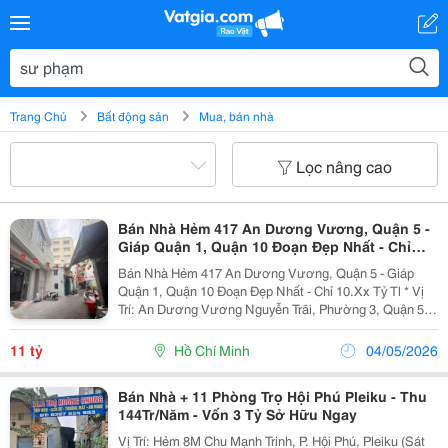
Trang Chủ
Bất động sản
Mua, bán nhà
Lọc nâng cao
Bán Nhà Hẻm 417 An Dương Vương, Quận 5 -
Giáp Quận 1, Quận 10 Đoạn Đẹp Nhất - Chỉ
10.Xx Tỷ Tl
Bán Nhà Hẻm 417 An Dương Vương, Quận 5 - Giáp
Quận 1, Quận 10 Đoạn Đẹp Nhất - Chỉ 10.Xx Tỷ Tl * Vị
Trí: An Dương Vương Nguyễn Trãi, Phường 3, Quận 5
Ngay Đại Học Sư Phạm Và Đh Sài Gòn - Kết Cấu: 1 Trệt
1 Lầu,3 Pn,4 Wc, Cn 67M2 - Pháp Lý: Sổ Đẹp,...
11 tỷ
Hồ Chí Minh
04/05/2026
Bán Nhà + 11 Phòng Trọ Hội Phú Pleiku - Thu
144Tr/Năm - Vốn 3 Tỷ Sở Hữu Ngay
Vị Trí: Hẻm 8M Chu Mạnh Trinh, P. Hội Phú, Pleiku (Sát