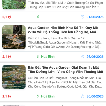
Tích 107M2, Mặt Tiền 6 M ✅ Cách Trường Cđ Sư Phạm
, Trung Cấp 500M ✅ Gần Chợ Gần Trường Tiện Ích ✅
Giá Chưa Đầy 2 Tỷ ☎️Liên Hệ Xem Thực Tế 036 688
4298 Đào Nhung #Bdshoabinh...
2,1 tỷ
21/06/2026
Aqua Garden Hòa Bình Khu Đô Thị Quy Mô
27Ha Với Hệ Thống Tiện Ích Đồng Bộ, Môi
Trường Sống Xanh Và Hiện Đại.
Đất Đô Thị Trung Tâm Hòa Bình Giá Từ 1X
Triệu/M&Sup2; Aqua Garden &Ndash; Kđt Thống Nhất,
Vị Trí Vàng Giữa Ql6 &Amp; An Dương Vương ✅ Diện
Tích: 100 - 137M&Sup2; ✅ Mặt Tiền: 6M ✅ Đường
Rộng: 10,5M ✅ Gần Trường Sư Phạm, Khu Công
2,1 tỷ
Hoà Bình
26/06/2026
Nghiệp,...
Bán Đất Nền Aqua Garden Giai Đoạn 1 : Mặt
Tiền Đường Lớn , View Công Viên Thoáng Mát
Cc Cần Bán Lô Đất Trong Kđt Thống Nhất 120M2 , Giá
Chưa Đến 2 Tỷ Diện Tích 120M2, Mặt Tiền 6M Gần Các
Khu Công Nghiệp Và Đường Quốc Lộ 6, Gần Khu Du
Lịch Và Các Trường Cđ Sư Phạm( Sắp Tới Đh Hùng
Vương) Sẵn Sổ , Hỗ Trợ Vay Bank Rất...
2,1 tỷ
Hoà Bình
30/06/2026