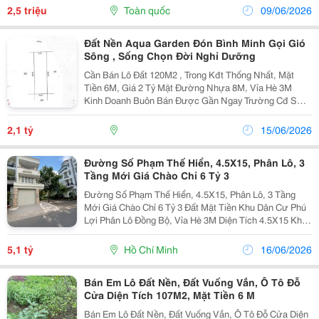
Phí: 2.500.000 - 2.700.000 Đồng ⏳ Thời Gian Học:...
2,5 triệu
Toàn quốc
09/06/2026
Đất Nền Aqua Garden Đón Bình Minh Gọi Gió
Sông , Sống Chọn Đời Nghỉ Dưỡng
Cần Bán Lô Đất 120M2 , Trong Kđt Thống Nhất, Mặt
Tiền 6M, Giá 2 Tỷ Mặt Đường Nhựa 8M, Vỉa Hè 3M
Kinh Doanh Buôn Bán Được Gần Ngay Trường Cđ Sư
Phạm ( Sắp Tới Đh Hùng Vương) Chợ Dân Sinh, Hạ
Tầng Tiện Ích Đủ Gần Ql6, Công An, Uỷ Ban Phường...
2,1 tỷ
15/06/2026
Đường Số Phạm Thế Hiển, 4.5X15, Phân Lô, 3
Tầng Mới Giá Chào Chỉ 6 Tỷ 3
Đường Số Phạm Thế Hiển, 4.5X15, Phân Lô, 3 Tầng
Mới Giá Chào Chỉ 6 Tỷ 3 Đất Mặt Tiền Khu Dân Cư Phú
Lợi Phân Lô Đồng Bộ, Vỉa Hè 3M Diện Tích 4.5X15 Khu
Vực Xây Đồng Bộ, Hàng Xóm Dân Trí Sổ Riêng Đẹp,
Vuông Tờ A4 Gần Chợ Xóm Củi, Tùng Thiện...
5,1 tỷ
Hồ Chí Minh
16/06/2026
Bán Em Lô Đất Nền, Đất Vuống Vắn, Ô Tô Đỗ
Cửa Diện Tích 107M2, Mặt Tiền 6 M
Bán Em Lô Đất Nền, Đất Vuống Vắn, Ô Tô Đỗ Cửa Diện