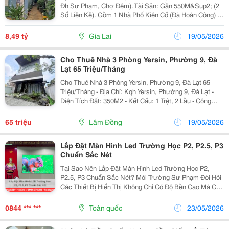
Đh Sư Phạm, Chợ Đêm). Tài Sản: Gần 550M&Sup2; (2
Sổ Liền Kề). Gồm 1 Nhà Phố Kiên Cố (Đã Hoàn Công) +
11 Phòng Trọ Khép Kín Luôn Kín Khách. Dòng Tiền: Thu
Nhập Sẵn 12 Triệu/Tháng (144Tr/Năm)....
8,49 tỷ
Gia Lai
19/05/2026
Cho Thuê Nhà 3 Phòng Yersin, Phường 9, Đà
Lạt 65 Triệu/Tháng
Cho Thuê Nhà 3 Phòng Yersin, Phường 9, Đà Lạt 65
Triệu/Tháng - Địa Chỉ: Kqh Yersin, Phường 9, Đà Lạt -
Diện Tích Đất: 350M2 - Kết Cấu: 1 Trệt, 2 Lầu - Công
Năng: 1 Phòng Khách, 1 Bếp, 3 Phòng Ngủ, 3 Wc - Ngay
Trường Cao Đẳng Sư Phạm - Thuê Văn...
65 triệu
Lâm Đồng
19/05/2026
Lắp Đặt Màn Hình Led Trường Học P2, P2.5, P3
Chuẩn Sắc Nét
Tại Sao Nên Lắp Đặt Màn Hình Led Trường Học P2,
P2.5, P3 Chuẩn Sắc Nét? Môi Trường Sư Phạm Đòi Hỏi
Các Thiết Bị Hiển Thị Không Chỉ Có Độ Bền Cao Mà Còn
Phải Đảm Bảo Sức Khỏe Thị Lực Cho Học Sinh, Sinh
Viên. Việc Lắp Đặt Màn Hình Led Trường Học Thế...
0844 *** ***
Toàn quốc
23/05/2026