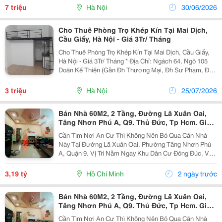
Ích/ Kinh Doanh Các Mặt Hàng Sạch Sẽ. - Cho...
7 triệu
Hà Nội
30/06/2026
Cho Thuê Phòng Trọ Khép Kín Tại Mai Dịch,
Cầu Giấy, Hà Nội - Giá 3Tr/ Tháng
Cho Thuê Phòng Trọ Khép Kín Tại Mai Dịch, Cầu Giấy,
Hà Nội - Giá 3Tr/ Tháng * Địa Chỉ: Ngách 64, Ngõ 105
Doãn Kế Thiện (Gần Đh Thương Mại, Đh Sư Phạm, Đh
Ngoại Ngữ, Đhqg...) * Em Pass Lại Phòng Có Thể Vào Ở
Luôn - Full Đồ Cơ Bản: Điều Hòa, Nóng...
3 triệu
Hà Nội
25/07/2026
Bán Nhà 60M2, 2 Tầng, Đường Lã Xuân Oai,
Tăng Nhơn Phú A, Q9. Thủ Đức, Tp Hcm. Giá
3,19 Tỷ.
Cần Tìm Nơi An Cư Thì Không Nên Bỏ Qua Căn Nhà
Này Tại Đường Lã Xuân Oai, Phường Tăng Nhơn Phú
A, Quận 9. Vị Trí Nằm Ngay Khu Dân Cư Đông Đúc, Vài
Bước Là Ra Lê Văn Việt, Trường Đại Học Giao Thông,
Sư Phạm, Chợ Nhỏ, Giao Thông Thuận Tiện Đi Lại
3,19 tỷ
Hồ Chí Minh
2 ngày trước
Giữa...
Bán Nhà 60M2, 2 Tầng, Đường Lã Xuân Oai,
Tăng Nhơn Phú A, Q9. Thủ Đức, Tp Hcm. Giá
3,19 Tỷ.
Cần Tìm Nơi An Cư Thì Không Nên Bỏ Qua Căn Nhà