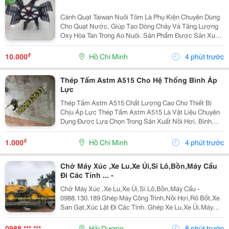
Cánh Quạt Taiwan Nuôi Tôm Là Phụ Kiện Chuyên Dùng
Cho Quạt Nước, Giúp Tạo Dòng Chảy Và Tăng Lượng
Oxy Hòa Tan Trong Ao Nuôi. Sản Phẩm Được Sản Xuất
Từ Nhựa Kỹ Thuật Bền Chắc, Chống Ăn Mòn, Chịu Va
Đập Tốt Và Phù Hợp Với Môi Trường Nước Mặn, Nước
₫
10.000
Hồ Chí Minh
4 phút trước
Lợ....
Thép Tấm Astm A515 Cho Hệ Thống Bình Áp
Lực
Thép Tấm Astm A515 Chất Lượng Cao Cho Thiết Bị
Chịu Áp Lực Thép Tấm Astm A515 Là Vật Liệu Chuyên
Dụng Được Lựa Chọn Trong Sản Xuất Nồi Hơi, Bình
Chịu Áp, Bồn Chứa Công Nghiệp Và Các Thiết Bị Làm
Việc Ở Nhiệt Độ Cao. Với Khả Năng Chịu Áp Lực Tốt,
₫
1.000
Hồ Chí Minh
4 phút trước
Độ...
Chở Máy Xúc ,Xe Lu,Xe Ủi,Si Lô,Bồn,Máy Cẩu
Đi Các Tỉnh ... -
Chở Máy Xúc ,Xe Lu,Xe Ủi,Si Lô,Bồn,Máy Cẩu -
0988.130.189 Ghép Máy Công Trình,Nồi Hơi,Rô Bốt,Xe
San Gạt,Xúc Lật Đi Các Tỉnh. Ghép Xe Lu,Xe Ủi,Máy
Xúc Đào Đi Các Tỉnh Bắc Trung Nam Giá Rẻ &Ldquo;
Hãy Gọi Cho Tôi Để Có Giá Rẻ Nhất Thị Trường...
0988 *** ***
Hải Dương
8 phút trước