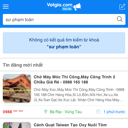
Không có kết quả tìm kiếm từ khoá
"sư phạm toán"
Tin đăng mới nhất
Chở Máy Móc Thi Công,Máy Công Trình 2
Chiều Giá Rẻ - 0988 165 188
Chở Máy Xúc,Máy Móc Thi Công,Máy Công Trình - 0988
165 188 Chở Hàng Hóa,Si Lô,Bồn,Nồi Hơi,Xe Lu,Xe
Ủi,Xe San Gạt,Xe Xúc Lật. Nhận Chở Hàng Hóa Máy
Móc Công Trình Đi Các Tỉnh Bắc Nam. &Ldquo; Hãy Gọi
Cho Tôi Để Có Giá Rẻ Nhất Thị Trường !&Rdquo;...
0988 *** ***
Bà Rịa - Vũng Tàu
1 phút trước
Cánh Quạt Taiwan Tạo Oxy Nuôi Tôm