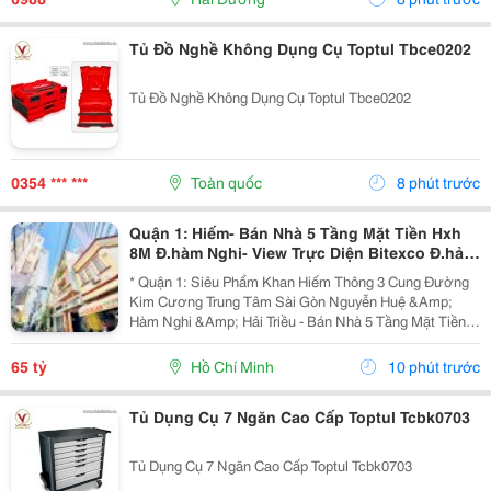
Tủ Đồ Nghề Không Dụng Cụ Toptul Tbce0202
Tủ Đồ Nghề Không Dụng Cụ Toptul Tbce0202
0354 *** ***
Toàn quốc
8 phút trước
Quận 1: Hiếm- Bán Nhà 5 Tầng Mặt Tiền Hxh
8M Đ.hàm Nghi- View Trực Diện Bitexco Đ.hải
Triều - 30M Đến Phố Hoa Nguyễn Huệ- Dt
* Quận 1: Siêu Phẩm Khan Hiếm Thông 3 Cung Đường
4,5M*19M- Sẵn Hdt
Kim Cương Trung Tâm Sài Gòn Nguyễn Huệ &Amp;
Hàm Nghi &Amp; Hải Triều - Bán Nhà 5 Tầng Mặt Tiền
Hẻm Xe Hơi Ngủ Trong Nhà Đ.hàm Nghi, P.sài Gòn -
093.867.6685 Giang Giang - Diện Tích: 70M2 - Ngang...
65 tỷ
Hồ Chí Minh
10 phút trước
Tủ Dụng Cụ 7 Ngăn Cao Cấp Toptul Tcbk0703
Tủ Dụng Cụ 7 Ngăn Cao Cấp Toptul Tcbk0703