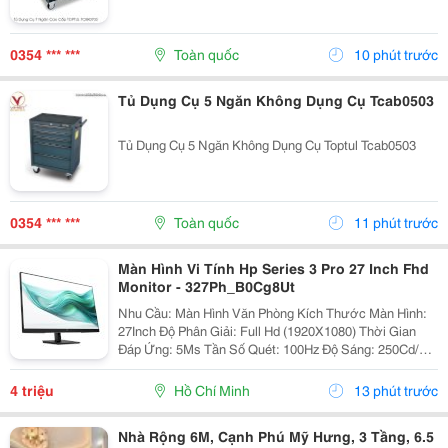
0354 *** ***
Toàn quốc
10 phút trước
Tủ Dụng Cụ 5 Ngăn Không Dụng Cụ Tcab0503
Tủ Dụng Cụ 5 Ngăn Không Dụng Cụ Toptul Tcab0503
0354 *** ***
Toàn quốc
11 phút trước
Màn Hình Vi Tính Hp Series 3 Pro 27 Inch Fhd
Monitor - 327Ph_B0Cg8Ut
Nhu Cầu: Màn Hình Văn Phòng Kích Thước Màn Hình:
27Inch Độ Phân Giải: Full Hd (1920X1080) Thời Gian
Đáp Ứng: 5Ms Tần Số Quét: 100Hz Độ Sáng: 250Cd/M2
Công Ty Tnhh Tm Dv Hợp Thành Thịnh 406/55 Cộng
Hòa, P. Tân...
4 triệu
Hồ Chí Minh
13 phút trước
Nhà Rộng 6M, Cạnh Phú Mỹ Hưng, 3 Tầng, 6.5