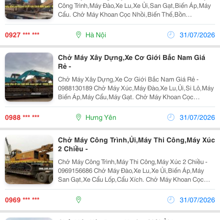
Công Trình,Máy Đào,Xe Lu,Xe Ủi,San Gạt,Biến Áp,Máy
Cẩu. Chở Máy Khoan Cọc Nhồi,Biến Thế,Bồn
Tròn,Lu,Hàng Quá Khổ,Quá Tải Nhận Chở Ghép Hàng
Hóa,Máy Công Trình Đi Các Tỉnh Bắc Nam Giá Rẻ Liên
0927 *** ***
Hà Nội
31/07/2026
Hệ...
Chở Máy Xây Dựng,Xe Cơ Giới Bắc Nam Giá
Rẻ -
Chở Máy Xây Dựng,Xe Cơ Giới Bắc Nam Giá Rẻ -
0988130189 Chở Máy Xúc,Máy Đào,Xe Lu,Ủi,Si Lô,Máy
Biến Áp,Máy Cẩu,Máy Gạt. Chở Máy Khoan Cọc
Nhồi,Biến Thế,Máy San,Bồn,Lu,Hàng Quá Khổ. Nhận
Ghép Hàng Hóa,Máy Công Trình Đi Các Tỉnh Bắc Nam
0988 *** ***
Hưng Yên
31/07/2026
Giá Rẻ ...
Chở Máy Công Trình,Ủi,Máy Thi Công,Máy Xúc
2 Chiều -
Chở Máy Công Trình,Máy Thi Công,Máy Xúc 2 Chiều -
0969156686 Chở Máy Đào,Xe Lu,Xe Ủi,Biến Áp,Máy
San Gạt,Xe Cẩu Lốp,Cẩu Xích. Chở Máy Khoan Cọc
Nhồi,Biến Thế,Bồn Tròn,Lu,Hàng Quá Khổ,Quá Tải.
Nhận Chở Ghép Hàng,Máy Công Trình Đi Các Tỉnh
0969 *** ***
31/07/2026
Bắc...