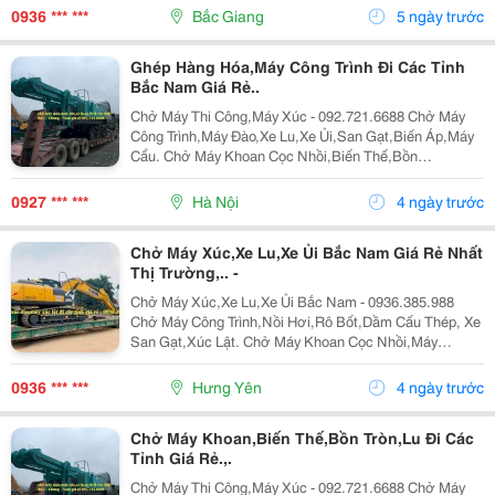
Hóa Máy Công Trình Đi Các Tỉnh Nam Bắc Giá Rẻ
0936 *** ***
Bắc Giang
5 ngày trước
Chở...
Ghép Hàng Hóa,Máy Công Trình Đi Các Tỉnh
Bắc Nam Giá Rẻ..
Chở Máy Thi Công,Máy Xúc - 092.721.6688 Chở Máy
Công Trình,Máy Đào,Xe Lu,Xe Ủi,San Gạt,Biến Áp,Máy
Cẩu. Chở Máy Khoan Cọc Nhồi,Biến Thế,Bồn
Tròn,Lu,Hàng Quá Khổ,Quá Tải Nhận Chở Ghép Hàng
Hóa,Máy Công Trình Đi Các Tỉnh Bắc Nam Giá...
0927 *** ***
Hà Nội
4 ngày trước
Chở Máy Xúc,Xe Lu,Xe Ủi Bắc Nam Giá Rẻ Nhất
Thị Trường,.. -
Chở Máy Xúc,Xe Lu,Xe Ủi Bắc Nam - 0936.385.988
Chở Máy Công Trình,Nồi Hơi,Rô Bốt,Dầm Cấu Thép, Xe
San Gạt,Xúc Lật. Chở Máy Khoan Cọc Nhồi,Máy
Nghiền Đá,Trạm Trộn,Biến Thế. Nhận Chở Ghép Hàng
Hóa Máy Công Trình Đi Các Tỉnh Nam Bắc Giá Rẻ ...
0936 *** ***
Hưng Yên
4 ngày trước
Chở Máy Khoan,Biến Thế,Bồn Tròn,Lu Đi Các
Tỉnh Giá Rẻ.,.
Chở Máy Thi Công,Máy Xúc - 092.721.6688 Chở Máy