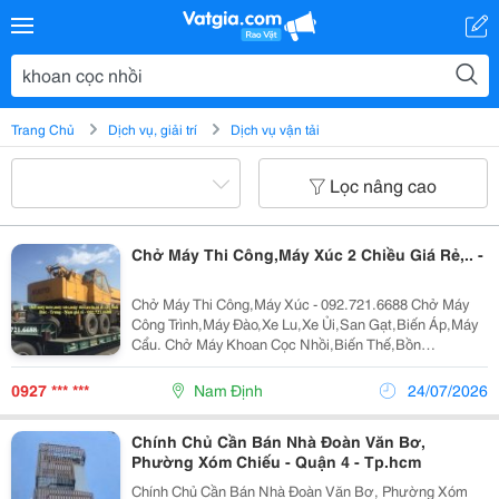
Trang Chủ
Dịch vụ, giải trí
Dịch vụ vận tải
Lọc nâng cao
Chở Máy Thi Công,Máy Xúc 2 Chiều Giá Rẻ,.. -
Chở Máy Thi Công,Máy Xúc - 092.721.6688 Chở Máy
Công Trình,Máy Đào,Xe Lu,Xe Ủi,San Gạt,Biến Áp,Máy
Cẩu. Chở Máy Khoan Cọc Nhồi,Biến Thế,Bồn
Tròn,Lu,Hàng Quá Khổ,Quá Tải Nhận Chở Ghép Hàng
Hóa,Máy Công Trình Đi Các Tỉnh Bắc Nam Giá Rẻ Liên
0927 *** ***
Nam Định
24/07/2026
Hệ...
Chính Chủ Cần Bán Nhà Đoàn Văn Bơ,
Phường Xóm Chiếu - Quận 4 - Tp.hcm
Chính Chủ Cần Bán Nhà Đoàn Văn Bơ, Phường Xóm