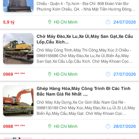
Chiếu - Quận 4 - Tp.hcm - Địa Chỉ: 808 Đoàn Văn Bơ
Phường Xóm Chiếu, Q4. - Nhà Mặt Tiền Hướng Đông
Bắc, Diện Tích Đất 40M2. Thiết Kế 1 Trệt, 4 Lầu, Nhà
Đẹp Và Chắc Chắn (Móng Khoan Cọc Nhồi ) 8...
5,9 tỷ
Hồ Chí Minh
24/07/2026
Chở Máy Đào,Xe Lu,Xe Ủi,Máy San Gạt,Xe Cẩu
Lốp,Cẩu Xích...
Chở Máy Công Trình,Máy Thi Công,Máy Xúc 2 Chiều -
0969156686 Chở Máy Đào,Xe Lu,Xe Ủi,Biến Áp,Máy
San Gạt,Xe Cẩu Lốp,Cẩu Xích. Chở Máy Khoan Cọc
Nhồi,Biến Thế,Bồn Tròn,Lu,Hàng Quá Khổ,Quá Tải.
Nhận Chở Ghép Hàng,Máy Công Trình Đi Các Tỉnh
0969 *** ***
Hồ Chí Minh
27/07/2026
Bắc...
Ghép Hàng Hóa,Máy Công Trình Đi Các Tỉnh
Bắc Nam Giá Rẻ Nhất ..,.
Chở Máy Xây Dựng,Xe Cơ Giới Bắc Nam Giá Rẻ -
0988130189 Chở Máy Xúc,Máy Đào,Xe Lu,Ủi,Si Lô,Máy
Biến Áp,Máy Cẩu,Máy Gạt. Chở Máy Khoan Cọc
Nhồi,Biến Thế,Máy San,Bồn,Lu,Hàng Quá Khổ. Nhận
Ghép Hàng Hóa,Máy Công Trình Đi Các Tỉnh Bắc Nam
0988 *** ***
Hồ Chí Minh
28/07/2026
Giá Rẻ ...