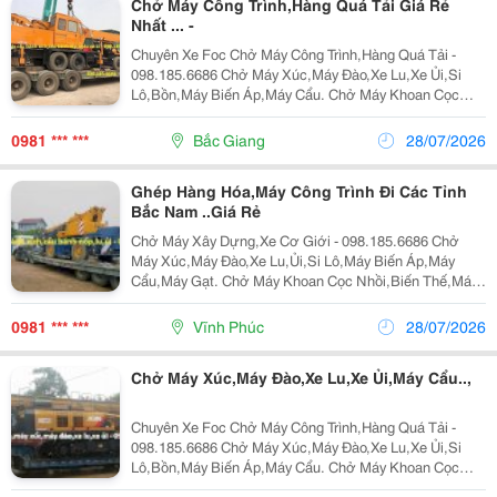
Chở Máy Công Trình,Hàng Quá Tải Giá Rẻ
Nhất ... -
Chuyên Xe Foc Chở Máy Công Trình,Hàng Quá Tải -
098.185.6686 Chở Máy Xúc,Máy Đào,Xe Lu,Xe Ủi,Si
Lô,Bồn,Máy Biến Áp,Máy Cẩu. Chở Máy Khoan Cọc
Nhồi,Biến Thế,Bồn Tròn,Lu Tròn,Hàng Quá Khổ. Nhận
Chở Ghép Hàng Hóa,Máy Công Trình Đi Các Tỉnh Bắc
0981 *** ***
Bắc Giang
28/07/2026
Nam...
Ghép Hàng Hóa,Máy Công Trình Đi Các Tỉnh
Bắc Nam ..Giá Rẻ
Chở Máy Xây Dựng,Xe Cơ Giới - 098.185.6686 Chở
Máy Xúc,Máy Đào,Xe Lu,Ủi,Si Lô,Máy Biến Áp,Máy
Cẩu,Máy Gạt. Chở Máy Khoan Cọc Nhồi,Biến Thế,Máy
San,Bồn Tròn,Lu,Hàng Quá Khổ. Nhận Chở Ghép Hàng
Hóa,Máy Công Trình Đi Các Tỉnh Bắc Nam Giá Rẻ
0981 *** ***
Vĩnh Phúc
28/07/2026
Liên...
Chở Máy Xúc,Máy Đào,Xe Lu,Xe Ủi,Máy Cẩu..,
Chuyên Xe Foc Chở Máy Công Trình,Hàng Quá Tải -
098.185.6686 Chở Máy Xúc,Máy Đào,Xe Lu,Xe Ủi,Si
Lô,Bồn,Máy Biến Áp,Máy Cẩu. Chở Máy Khoan Cọc
Nhồi,Biến Thế,Bồn Tròn,Lu Tròn,Hàng Quá Khổ. Nhận