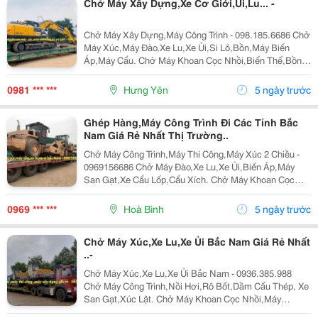
Chở Máy Xây Dựng,Xe Cơ Giới,Ủi,Lu... -
Chở Máy Xây Dựng,Máy Công Trình - 098.185.6686 Chở
Máy Xúc,Máy Đào,Xe Lu,Xe Ủi,Si Lô,Bồn,Máy Biến
Áp,Máy Cẩu. Chở Máy Khoan Cọc Nhồi,Biến Thế,Bồn
Tròn,Lu Tròn,Hàng Quá Khổ. Nhận Chở Ghép Hàng
Hóa,Máy Công Trình Đi Các Tỉnh Bắc Nam Liên Hệ :...
0981 *** ***
Hưng Yên
5 ngày trước
Ghép Hàng,Máy Công Trình Đi Các Tỉnh Bắc
Nam Giá Rẻ Nhất Thị Trường..
Chở Máy Công Trình,Máy Thi Công,Máy Xúc 2 Chiều -
0969156686 Chở Máy Đào,Xe Lu,Xe Ủi,Biến Áp,Máy
San Gạt,Xe Cẩu Lốp,Cẩu Xích. Chở Máy Khoan Cọc
Nhồi,Biến Thế,Bồn Tròn,Lu,Hàng Quá Khổ,Quá Tải.
Nhận Chở Ghép Hàng,Máy Công Trình Đi Các Tỉnh
0969 *** ***
Hoà Bình
5 ngày trước
Bắc...
Chở Máy Xúc,Xe Lu,Xe Ủi Bắc Nam Giá Rẻ Nhất
..-
Chở Máy Xúc,Xe Lu,Xe Ủi Bắc Nam - 0936.385.988
Chở Máy Công Trình,Nồi Hơi,Rô Bốt,Dầm Cấu Thép, Xe
San Gạt,Xúc Lật. Chở Máy Khoan Cọc Nhồi,Máy
Nghiền Đá,Trạm Trộn,Biến Thế. Nhận Chở Ghép Hàng