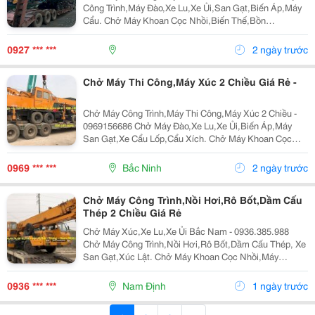
Công Trình,Máy Đào,Xe Lu,Xe Ủi,San Gạt,Biến Áp,Máy
Cẩu. Chở Máy Khoan Cọc Nhồi,Biến Thế,Bồn
Tròn,Lu,Hàng Quá Khổ,Quá Tải Nhận Chở Ghép Hàng
Hóa,Máy Công Trình Đi Các Tỉnh Bắc Nam Giá Rẻ Liên
0927 *** ***
2 ngày trước
Hệ...
Chở Máy Thi Công,Máy Xúc 2 Chiều Giá Rẻ -
Chở Máy Công Trình,Máy Thi Công,Máy Xúc 2 Chiều -
0969156686 Chở Máy Đào,Xe Lu,Xe Ủi,Biến Áp,Máy
San Gạt,Xe Cẩu Lốp,Cẩu Xích. Chở Máy Khoan Cọc
Nhồi,Biến Thế,Bồn Tròn,Lu,Hàng Quá Khổ,Quá Tải.
Nhận Chở Ghép Hàng,Máy Công Trình Đi Các Tỉnh
0969 *** ***
Bắc Ninh
2 ngày trước
Bắc...
Chở Máy Công Trình,Nồi Hơi,Rô Bốt,Dầm Cấu
Thép 2 Chiều Giá Rẻ
Chở Máy Xúc,Xe Lu,Xe Ủi Bắc Nam - 0936.385.988
Chở Máy Công Trình,Nồi Hơi,Rô Bốt,Dầm Cấu Thép, Xe
San Gạt,Xúc Lật. Chở Máy Khoan Cọc Nhồi,Máy
Nghiền Đá,Trạm Trộn,Biến Thế. Nhận Chở Ghép Hàng
Hóa Máy Công Trình Đi Các Tỉnh Nam Bắc Giá Rẻ ...
0936 *** ***
Nam Định
1 ngày trước