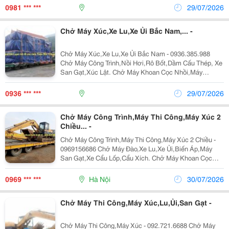
Chở Ghép Hàng Hóa,Máy Công Trình Đi Các Tỉnh Bắc
0981 *** ***
29/07/2026
Nam...
Chở Máy Xúc,Xe Lu,Xe Ủi Bắc Nam,... -
Chở Máy Xúc,Xe Lu,Xe Ủi Bắc Nam - 0936.385.988
Chở Máy Công Trình,Nồi Hơi,Rô Bốt,Dầm Cấu Thép, Xe
San Gạt,Xúc Lật. Chở Máy Khoan Cọc Nhồi,Máy
Nghiền Đá,Trạm Trộn,Biến Thế. Nhận Chở Ghép Hàng
Hóa Máy Công Trình Đi Các Tỉnh Nam Bắc Giá Rẻ
0936 *** ***
29/07/2026
Chở...
Chở Máy Công Trình,Máy Thi Công,Máy Xúc 2
Chiều... -
Chở Máy Công Trình,Máy Thi Công,Máy Xúc 2 Chiều -
0969156686 Chở Máy Đào,Xe Lu,Xe Ủi,Biến Áp,Máy
San Gạt,Xe Cẩu Lốp,Cẩu Xích. Chở Máy Khoan Cọc
Nhồi,Biến Thế,Bồn Tròn,Lu,Hàng Quá Khổ,Quá Tải.
Nhận Chở Ghép Hàng,Máy Công Trình Đi Các Tỉnh
0969 *** ***
Hà Nội
30/07/2026
Bắc...
Chở Máy Thi Công,Máy Xúc,Lu,Ủi,San Gạt -
Chở Máy Thi Công,Máy Xúc - 092.721.6688 Chở Máy