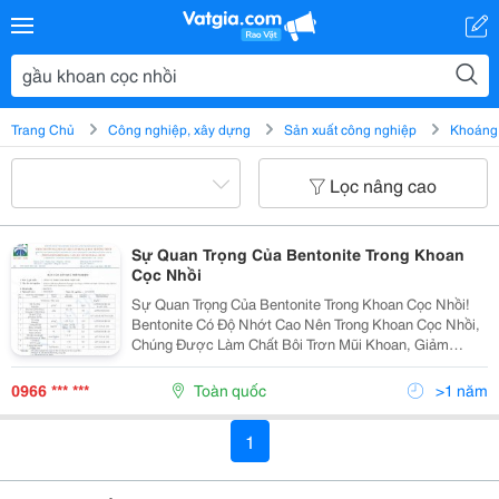
Trang Chủ
Công nghiệp, xây dựng
Sản xuất công nghiệp
Khoáng 
Lọc nâng cao
Sự Quan Trọng Của Bentonite Trong Khoan
Cọc Nhồi
Sự Quan Trọng Của Bentonite Trong Khoan Cọc Nhồi!
Bentonite Có Độ Nhớt Cao Nên Trong Khoan Cọc Nhồi,
Chúng Được Làm Chất Bôi Trơn Mũi Khoan, Giảm
Moment Xoắn Cho Gầu Khoan Cọc Nhồi. Dung Dịch
Bentonite Có Tính Trương Nở Lên Tạo Áp Lực Cân
0966 *** ***
Toàn quốc
>1 năm
Bằng...
1