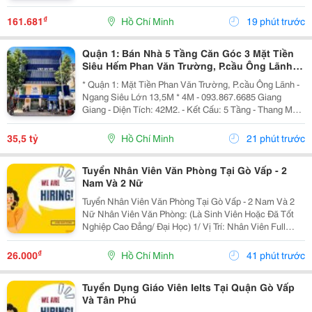
Mang Đến Những Giây Phút Thư Giãn Đầy Thú Vị Cho
Người Chơi. Chúng Tôi Cam Kết Cung Cấp Dịch Vụ
₫
161.681
Hồ Chí Minh
19 phút trước
Chăm...
Quận 1: Bán Nhà 5 Tầng Căn Góc 3 Mặt Tiền
Siêu Hếm Phan Văn Trường, P.cầu Ông Lãnh-
Dt 13M*4M- Chính Chủ Chào Giá Tốt
* Quận 1: Mặt Tiền Phan Văn Trường, P.cầu Ông Lãnh -
Ngang Siêu Lớn 13,5M * 4M - 093.867.6685 Giang
Giang - Diện Tích: 42M2. - Kết Cấu: 5 Tầng - Thang Máy
- Từ Lầu 2 Xây Vươn Ban Công Ra Rộng 4,5M - Các
Tầng Đều Thiết Kế Làm Vp Cty. - Đang Sẵn...
35,5 tỷ
Hồ Chí Minh
21 phút trước
Tuyển Nhân Viên Văn Phòng Tại Gò Vấp - 2
Nam Và 2 Nữ
Tuyển Nhân Viên Văn Phòng Tại Gò Vấp - 2 Nam Và 2
Nữ Nhân Viên Văn Phòng: (Là Sinh Viên Hoặc Đã Tốt
Nghiệp Cao Đẳng/ Đại Học) 1/ Vị Trí: Nhân Viên Full
Time (2 Nam 2 Nữ) Ca Làm: 13:00 Đến 21:00 (1 Tháng
Được Nghỉ Phép 1 Ngày, Và Hưởng Các Ngày...
₫
26.000
Hồ Chí Minh
41 phút trước
Tuyển Dụng Giáo Viên Ielts Tại Quận Gò Vấp
Và Tân Phú