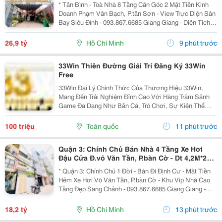
Sơn- View Trực Diện Ngắm Máy Bay Đỉnh- Dt
* Tân Bình - Toà Nhà 8 Tầng Căn Góc 2 Mặt Tiền Kinh
Doanh Phạm Văn Bạch, P.tân Sơn - View Trực Diện Sân
Bay Siêu Đỉnh - 093.867.6685 Giang Giang - Diện Tích:
88,4M2 - Ngang 7,5M * 21M. - Kết Cấu: 1 Hầm - 1 Lửng -
6 Tầng - Sân Thượng - Thang Máy...
26,9 tỷ
Hồ Chí Minh
9 phút trước
33Win Thiên Đường Giải Trí Đăng Ký 33Win
Free
33Win Đại Lý Chính Thức Của Thương Hiệu 33Win,
Mang Đến Trải Nghiệm Đỉnh Cao Với Hàng Trăm Sảnh
Game Đa Dạng Như Bắn Cá, Trò Chơi, Sự Kiện Thể
Thao, Xổ Số, Game Bài Và Hơn Thế Nữa. Người Chơi
Còn Nhận Được Nhiều Ưu Đãi Hấp Dẫn Và Phần
100 triệu
Toàn quốc
11 phút trước
Thưởng Giá Trị....
Quận 3: Chính Chủ Bán Nhà 4 Tầng Xe Hơi
Đậu Cửa Đ.võ Văn Tần, P.bàn Cờ - Dt 4,2M*22M
Sh Vuông Đẹp - Giá Chào Tốt Chỉ 18,2T-
* Quận 3: Chính Chủ 1 Đời - Bán Đi Định Cư - Mặt Tiền
Hẻm Xe Hơi Võ Văn Tần, P.bàn Cờ - Khu Vip Nhà Cao
Tầng Đẹp Sang Chảnh - 093.867.6685 Giang Giang -
Diện Tích: 82M2 - Ngang 3,8M Nở Hậu 4,2M * 22M. -
Kết Cấu: 4 Tầng - Sân Thượng - 4Pn - 5Wc. -...
18,2 tỷ
Hồ Chí Minh
13 phút trước