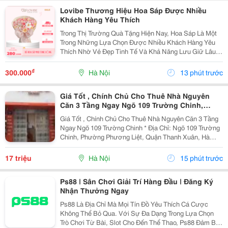
Lovibe Thương Hiệu Hoa Sáp Được Nhiều
Khách Hàng Yêu Thích
Trong Thị Trường Quà Tặng Hiện Nay, Hoa Sáp Là Một
Trong Những Lựa Chọn Được Nhiều Khách Hàng Yêu
Thích Nhờ Vẻ Đẹp Tinh Tế Và Khả Năng Lưu Giữ Lâu
Dài. Trong Số Những Thương Hiệu Nổi Bật, Lovibe
Đang Dần Trở Thành Cái Tên Được Nhiều Người Lựa
₫
300.000
Hà Nội
13 phút trước
Chọn...
Giá Tốt , Chính Chủ Cho Thuê Nhà Nguyên
Căn 3 Tầng Ngay Ngõ 109 Trường Chinh,
Thanh Xuân, Hà Nội
Giá Tốt , Chính Chủ Cho Thuê Nhà Nguyên Căn 3 Tầng
Ngay Ngõ 109 Trường Chinh * Địa Chỉ: Ngõ 109 Trường
Chinh, Phường Phương Liệt, Quận Thanh Xuân, Hà
Nội. - Nhà Nằm Tại Vị Trí Đẹp, Đường Ô Tô Tránh,
Thuận Tiện Vừa Ở Vừa Kinh Doanh Hoặc Làm Văn...
17 triệu
Hà Nội
15 phút trước
Ps88 | Sân Chơi Giải Trí Hàng Đầu | Đăng Ký
Nhận Thưởng Ngay
Ps88 Là Địa Chỉ Mà Mọi Tín Đồ Yêu Thích Cá Cược
Không Thể Bỏ Qua. Với Sự Đa Dạng Trong Lựa Chọn
Trò Chơi Từ Bài, Slot Cho Đến Thể Thao, Ps88 Đảm Bảo