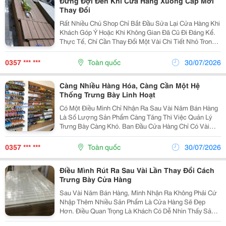
Đừng Đợi Đến Khi Cửa Hàng Xuống Cấp Mới
Thay Đổi
Rất Nhiều Chủ Shop Chỉ Bắt Đầu Sửa Lại Cửa Hàng Khi
Khách Góp Ý Hoặc Khi Không Gian Đã Cũ Đi Đáng Kể.
Thực Tế, Chỉ Cần Thay Đổi Một Vài Chi Tiết Nhỏ Trong
Khu Vực Trưng Bày Cũng Có Thể Tạo Cảm Giác Mới
Mẻ Mà Không Cần Đầu Tư Quá Lớn. Mình Từng Dành...
0357 *** ***
Toàn quốc
30/07/2026
Càng Nhiều Hàng Hóa, Càng Cần Một Hệ
Thống Trưng Bày Linh Hoạt
Có Một Điều Mình Chỉ Nhận Ra Sau Vài Năm Bán Hàng
Là Số Lượng Sản Phẩm Càng Tăng Thì Việc Quản Lý
Trưng Bày Càng Khó. Ban Đầu Cửa Hàng Chỉ Có Vài
Chục Mẫu Nên Mọi Thứ Khá Đơn Giản. Nhưng Khi
Danh Mục Sản Phẩm Mở Rộng, Mỗi Lần Nhập Thêm
0357 *** ***
Toàn quốc
30/07/2026
Hàng Lại Phải...
Điều Mình Rút Ra Sau Vài Lần Thay Đổi Cách
Trưng Bày Cửa Hàng
Sau Vài Năm Bán Hàng, Mình Nhận Ra Không Phải Cứ
Nhập Thêm Nhiều Sản Phẩm Là Cửa Hàng Sẽ Đẹp
Hơn. Điều Quan Trọng Là Khách Có Dễ Nhìn Thấy Sản
Phẩm Hay Không Và Mình Có Dễ Thay Đổi Cách Trưng