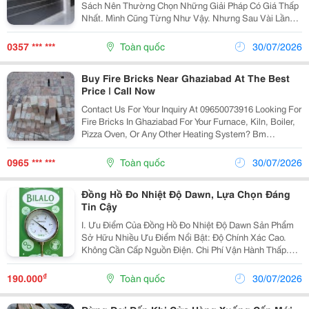
Sách Nên Thường Chọn Những Giải Pháp Có Giá Thấp
Nhất. Mình Cũng Từng Như Vậy. Nhưng Sau Vài Lần
Phải Thay Phụ Kiện Vì Không Phù Hợp Hoặc Mua Thêm
Do Thiếu Tính Toán, Tổng Chi Phí Còn Cao Hơn So
0357 *** ***
Toàn quốc
30/07/2026
Với...
Buy Fire Bricks Near Ghaziabad At The Best
Price | Call Now
Contact Us For Your Inquiry At 09650073916 Looking For
Fire Bricks In Ghaziabad For Your Furnace, Kiln, Boiler,
Pizza Oven, Or Any Other Heating System? Bm
Enterprises Offers High-Quality Fire Bricks That
Withstand High Temperatures, Are Good...
0965 *** ***
Toàn quốc
30/07/2026
Đồng Hồ Đo Nhiệt Độ Dawn, Lựa Chọn Đáng
Tin Cậy
I. Ưu Điểm Của Đồng Hồ Đo Nhiệt Độ Dawn Sản Phẩm
Sở Hữu Nhiều Ưu Điểm Nổi Bật: Độ Chính Xác Cao.
Không Cần Cấp Nguồn Điện. Chi Phí Vận Hành Thấp.
Tuổi Thọ Lâu Dài. Chịu Rung Và Chịu Nhiệt Tốt. Dễ Dàng
Thay Thế Khi Bảo Trì. Hoạt Động...
₫
190.000
Toàn quốc
30/07/2026