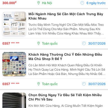
Thông Thường Rất Dễ Bị Rung Kim, Sai Số Hoặc
₫
300.000
Hà Nội
6 ngày trước
Giảm...
Mỗi Ngành Hàng Sẽ Cần Một Cách Trưng Bày
Khác Nhau
Trước Đây Mình Từng Nghĩ Chỉ Cần Một Mẫu Móc Treo
Là Có Thể Dùng Cho Mọi Sản Phẩm. Nhưng Sau Khi
Làm Việc Với Nhiều Cửa Hàng Khác Nhau Mới Thấy
Mỗi Ngành Hàng Lại Có Yêu Cầu Riêng. Shop Thời
Trang Cần Sự Linh Hoạt Để Thay Đổi Bộ Sưu Tập Liên
0357 *** ***
Toàn quốc
30/07/2026
Tục,...
Khách Hàng Thường Chú Ý Đến Những Điều
Mà Chủ Shop Ít Để Ý
Có Lần Mình Hỏi Một Khách Quen Rằng Điều Gì Khiến
Họ Thích Quay Lại Cửa Hàng. Mình Nghĩ Câu Trả Lời Sẽ
Là Sản Phẩm Hoặc Giá Bán, Nhưng Điều Họ Nhắc Đến
Lại Là Cảm Giác Dễ Tìm Đồ Và Không Gian Luôn Gọn
Gàng. Từ Đó Mình Mới Để Ý Hơn Đến Cách Sắp Xếp...
0357 *** ***
Toàn quốc
30/07/2026
Chọn Đúng Ngay Từ Đầu Sẽ Tiết Kiệm Nhiều
Chi Phí Về Sau
Khi Mới Mở Cửa Hàng, Ai Cũng Muốn Tiết Kiệm Ngân