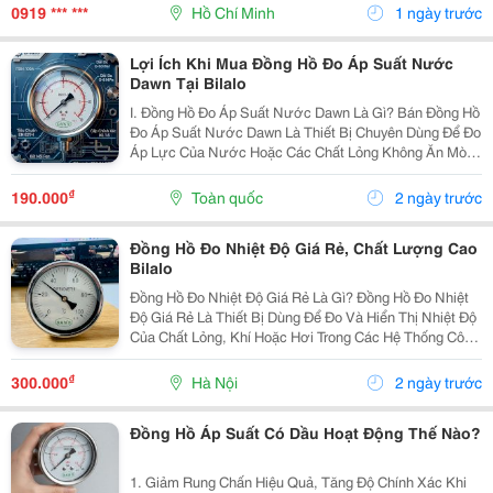
Công, Lắp Đặt, Làm Mái Tôn Giá Rẻ, Mái Tôn Nhà...
0919 *** ***
Hồ Chí Minh
1 ngày trước
Lợi Ích Khi Mua Đồng Hồ Đo Áp Suất Nước
Dawn Tại Bilalo
I. Đồng Hồ Đo Áp Suất Nước Dawn Là Gì? Bán Đồng Hồ
Đo Áp Suất Nước Dawn Là Thiết Bị Chuyên Dùng Để Đo
Áp Lực Của Nước Hoặc Các Chất Lỏng Không Ăn Mòn
Trong Đường Ống, Bồn Chứa Và Hệ Thống Kỹ Thuật.
Sản Phẩm Được Sản Xuất Theo Tiêu Chuẩn Chất
₫
190.000
Toàn quốc
2 ngày trước
Lượng...
Đồng Hồ Đo Nhiệt Độ Giá Rẻ, Chất Lượng Cao
Bilalo
Đồng Hồ Đo Nhiệt Độ Giá Rẻ Là Gì? Đồng Hồ Đo Nhiệt
Độ Giá Rẻ Là Thiết Bị Dùng Để Đo Và Hiển Thị Nhiệt Độ
Của Chất Lỏng, Khí Hoặc Hơi Trong Các Hệ Thống Công
Nghiệp, Dân Dụng Và Thương Mại. Dù Có Mức Giá Hợp
Lý, Các Sản Phẩm Chất Lượng Vẫn Đáp Ứng...
₫
300.000
Hà Nội
2 ngày trước
Đồng Hồ Áp Suất Có Dầu Hoạt Động Thế Nào?
1. Giảm Rung Chấn Hiệu Quả, Tăng Độ Chính Xác Khi