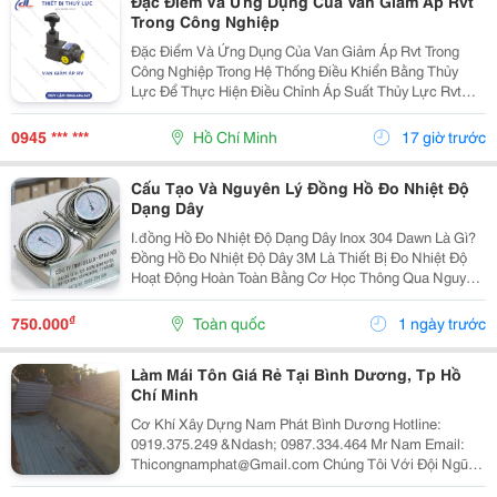
Đặc Điểm Và Ứng Dụng Của Van Giảm Áp Rvt
Trong Công Nghiệp
Đặc Điểm Và Ứng Dụng Của Van Giảm Áp Rvt Trong
Công Nghiệp Trong Hệ Thống Điều Khiển Bằng Thủy
Lực Để Thực Hiện Điều Chỉnh Áp Suất Thủy Lực Rvt
(Tăng Hoặc Giảm) Trong Hệ Thống Nhằm Đảm Bảo Áp
Suất Làm Việc, Bảo Vệ Hệ Thống Khỏi Quá Tải, Thực
0945 *** ***
Hồ Chí Minh
17 giờ trước
Hiện...
Cấu Tạo Và Nguyên Lý Đồng Hồ Đo Nhiệt Độ
Dạng Dây
I.đồng Hồ Đo Nhiệt Độ Dạng Dây Inox 304 Dawn Là Gì?
Đồng Hồ Đo Nhiệt Độ Dây 3M Là Thiết Bị Đo Nhiệt Độ
Hoạt Động Hoàn Toàn Bằng Cơ Học Thông Qua Nguyên
Lý Giãn Nở Của Chất Lỏng Hoặc Khí Bên Trong Hệ
Thống Mao Dẫn. Khi Đầu Cảm Biến Tiếp Xúc Với...
₫
750.000
Toàn quốc
1 ngày trước
Làm Mái Tôn Giá Rẻ Tại Bình Dương, Tp Hồ
Chí Minh
Cơ Khí Xây Dựng Nam Phát Bình Dương Hotline:
0919.375.249 &Ndash; 0987.334.464 Mr Nam Email:
Thicongnamphat@Gmail.com Chúng Tôi Với Đội Ngũ
Kỹ Thuật Nhiều Năm Kinh Nghiệm C Huyên Nhận Thi