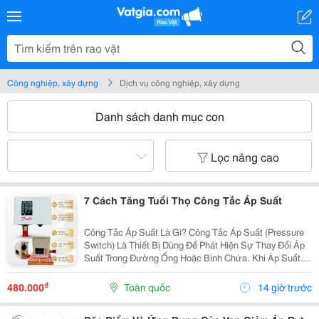
Công nghiệp, xây dựng
Dịch vụ công nghiệp, xây dựng
Danh sách danh mục con
Lọc nâng cao
7 Cách Tăng Tuổi Thọ Công Tắc Áp Suất
Công Tắc Áp Suất Là Gì? Công Tắc Áp Suất (Pressure
Switch) Là Thiết Bị Dùng Để Phát Hiện Sự Thay Đổi Áp
Suất Trong Đường Ống Hoặc Bình Chứa. Khi Áp Suất
Đạt Đến Giá Trị Cài Đặt, Công Tắc Sẽ Tự Động Đóng
Hoặc Ngắt Tiếp Điểm Điện Nhằm Điều Khiển Bơm,...
₫
480.000
Toàn quốc
14 giờ trước