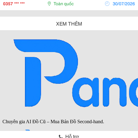
Bày Khi Cần Hay Không. Những Phụ Kiện Nhỏ Như Móc
0357 *** ***
Toàn quốc
30/07/2026
Treo...
XEM THÊM
Hỗ trợ