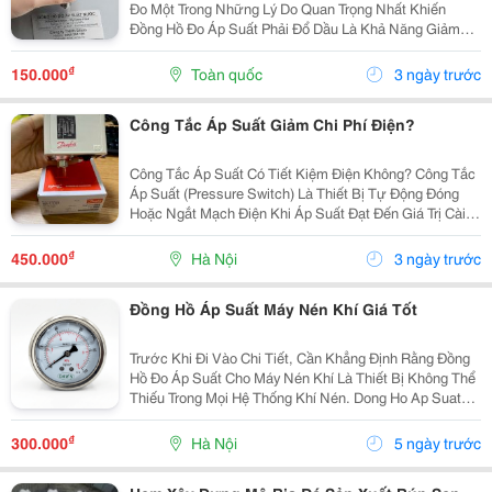
Đo Một Trong Những Lý Do Quan Trọng Nhất Khiến
Đồng Hồ Đo Áp Suất Phải Đổ Dầu Là Khả Năng Giảm
Rung Chấn (Vibration Dampening) . Trong Môi Trường
Công Nghiệp, Máy Móc Thường Hoạt Động Liên Tục
₫
150.000
Toàn quốc
3 ngày trước
Và...
Công Tắc Áp Suất Giảm Chi Phí Điện?
Công Tắc Áp Suất Có Tiết Kiệm Điện Không? Công Tắc
Áp Suất (Pressure Switch) Là Thiết Bị Tự Động Đóng
Hoặc Ngắt Mạch Điện Khi Áp Suất Đạt Đến Giá Trị Cài
Đặt Trước. Công Tắc Áp Suất Saginomiya Sns C102X
Được Ứng Dụng Rộng Rãi Trong Hệ Thống Máy Bơm...
₫
450.000
Hà Nội
3 ngày trước
Đồng Hồ Áp Suất Máy Nén Khí Giá Tốt
Trước Khi Đi Vào Chi Tiết, Cần Khẳng Định Rằng Đồng
Hồ Đo Áp Suất Cho Máy Nén Khí Là Thiết Bị Không Thể
Thiếu Trong Mọi Hệ Thống Khí Nén. Dong Ho Ap Suat
Giúp Theo Dõi Áp Suất Làm Việc Theo Thời Gian Thực,
Đảm Bảo Máy Vận Hành Ổn Định, Phát Hiện Sớm...
₫
300.000
Hà Nội
5 ngày trước