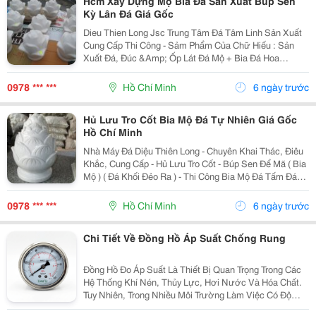
Hcm Xây Dựng Mộ Bia Đá Sản Xuất Búp Sen
Kỳ Lân Đá Giá Gốc
Dieu Thien Long Jsc Trung Tâm Đá Tâm Linh Sản Xuất
Cung Cấp Thi Công - Sảm Phẩm Của Chữ Hiếu : Sản
Xuất Đá, Đúc &Amp; Ốp Lát Đá Mộ + Bia Đá Hoa
Cương Chuyên Nhận : - Thi Công, Đúc, Ốp Lát, Sửa
Chửa, Đánh Bóng : Mộ + Bia, Bàn Thờ,
0978 *** ***
Hồ Chí Minh
6 ngày trước
Hủ Lưu Tro Cốt Bia Mộ Đá Tự Nhiên Giá Gốc
Hồ Chí Minh
Nhà Máy Đá Diệu Thiên Long - Chuyên Khai Thác, Điêu
Khắc, Cung Cấp - Hủ Lưu Tro Cốt - Búp Sen Để Mã ( Bia
Mộ ) ( Đá Khối Đẻo Ra ) - Thi Công Bia Mộ Đá Tấm Đá
Khối - Cùng Một Chất Lượng Giá Tốt Nhất ( Giá Gốc )
Tư Vấn Thiết Kế Miễ
0978 *** ***
Hồ Chí Minh
6 ngày trước
Chi Tiết Về Đồng Hồ Áp Suất Chống Rung
Đồng Hồ Đo Áp Suất Là Thiết Bị Quan Trọng Trong Các
Hệ Thống Khí Nén, Thủy Lực, Hơi Nước Và Hóa Chất.
Tuy Nhiên, Trong Nhiều Môi Trường Làm Việc Có Độ
Rung Lớn Hoặc Áp Suất Dao Động Liên Tục, Đồng Hồ