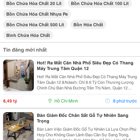
Bồn Chứa Hóa Chất 20 Lít
Bồn Chứa Hóa Chất 100 Lit
Bồn Chứa Hóa Chất Nhựa Pe
Bồn Chứa Hóa Chất 500 Lít
Bồn Hóa Chất
Bình Chứa Hóa Chất
Tin đăng mới nhất
Hot! Ra Mắt Căn Nhà Phố Siêu Đẹp Có Thang
Máy Trung Tâm Quận 12
Hot! Ra Mắt Căn Nhà Phố Siêu Đẹp Có Thang Máy Trung
Tâm Quận 12 &Ndash; Chỉ 8.6 Tỷ Còn Thương Lượng
Chính Chủ Bán Nhà Đường Trần Thị Năm, Quận 12
&Ndash; Vị Trí Đẹp, Khu Dân Cư Hiện Hữu, Tiện Ích Đầy
Đủ. Diện Tích: 4M &Times; 20M Nhà...
8,49 tỷ
Hồ Chí Minh
8 phút trước
Bàn Giám Đốc Chân Sắt Gỗ Tự Nhiên Sang
Trọng
Bàn Làm Việc Giám Đốc Gỗ Tự Nhiên Là Lựa Chọn Phù
Hợp Cho Không Gian Lãnh Đạo Cần Sự Sang Trọng,