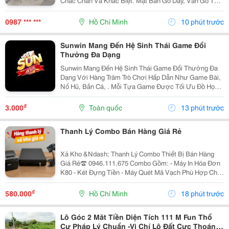
Chắc Chắn Và Khác Biệt. Mặt Bàn Gỗ Dày, Vân Gỗ Tự
Nhiên Đẹp Mắt Kết Hợp Cùng Hệ Chân Sắt Hiện Đại,
Tạo Nên Tổng Thể Vừa Bền Bỉ Vừa Tinh Tế. Mẫu Bàn
0987 *** ***
Hồ Chí Minh
10 phút trước
Này...
Sunwin Mang Đến Hệ Sinh Thái Game Đổi
Thưởng Đa Dạng
Sunwin Mang Đến Hệ Sinh Thái Game Đổi Thưởng Đa
Dạng Với Hàng Trăm Trò Chơi Hấp Dẫn Như Game Bài,
Nổ Hũ, Bắn Cá, . Mỗi Tựa Game Được Tối Ưu Đồ Họa
Sắc Nét, Thao Tác Mượt Mà, Tỷ Lệ Trả Thưởng Cạnh
Tranh Cùng Hệ Thống Bảo Mật Hiện Đại.
₫
3.000
Toàn quốc
13 phút trước
Thanh Lý Combo Bán Hàng Giá Rẻ
Xả Kho &Ndash; Thanh Lý Combo Thiết Bị Bán Hàng
Giá Rẻ☎️ 0946.111.675 Combo Gồm: - Máy In Hóa Đơn
K80 - Két Đựng Tiền - Máy Quét Mã Vạch Phù Hợp Cho
Tạp Hóa, Shop, Siêu Thị Mini, Quán Ăn, Cafe... ☎️ Liên
Hệ: 0946.111.675 Kazuko Việt Nam...
₫
580.000
Hồ Chí Minh
18 phút trước
Lô Góc 2 Măt Tiền Diện Tích 111 M Fun Thổ
Cư Pháp Lý Chuẩn -Vị Chí Lô Đất Cực Thoáng