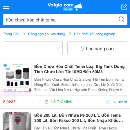
Trang Chủ
Công nghiệp, xây dựng
Hóa chất, khí công nghiệp
Lọc nâng cao
Bồn Chứa Hóa Chất Tema Loại Big Tank Dung
Tích Chứa Lớn Từ 10M3 Đến 50M3
Bồn Nhựa Chứa Hóa Chất Giá Liên Hệ Tên Bồn: Tema
Hãng Sản Xuất: Pakco International Co., Ltd Xuất Xứ:
Thái Lan Vật Liệu Nhựa Nguyên Sinh, Kháng Được Hóa
Chất, Sử Dụng Được Trong Thực Phẩm Và Dược Phẩm
( Chuẩn Fda Mỹ) &Ndash; Hù Hợp Nhiều...
₫
2.023
Hồ Chí Minh
>1 năm
Bồn 200 Lít, Bồn Nhựa Pe 200 Lít, Bồn Tema
200 Lít, Bồn Pakco 200 Lít, Bồn Nhập Khẩu
Thái Lan 200 Lít
Giới Thiệu Bồn Nhựa Chứa Hóa Chất Tema Pakco