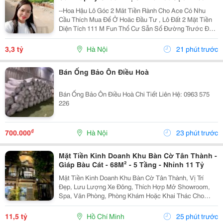
Mát ,Đất Nằm Mặt Đường Chục
--Hoa Hậu Lô Góc 2 Măt Tiền Rành Cho Ace Có Nhu
Cầu Thích Mua Để Ở Hoăc Đầu Tư , Lô Đất 2 Mặt Tiền
Diện Tích 111 M Fun Thổ Cư Sẫn Sổ Đường Trước Đất
Chuẩn Bị Đang Giải Nhựa Rộng 5,,5 M 2 Ô Tô Tránh
Nhau Vị Trí Đất Sát Trường Học Cấp 1 Thôn Thanh...
3,3 tỷ
Hà Nội
21 phút trước
Bán Ống Bảo Ôn Điều Hoà
Bán Ống Bảo Ôn Điều Hoà Chi Tiết Liên Hệ: 0963 575
226
₫
700.000
Hà Nội
23 phút trước
Mặt Tiền Kinh Doanh Khu Bàn Cờ Tân Thành -
Giáp Bàu Cát - 68M² - 5 Tầng - Nhỉnh 11 Tỷ
Mặt Tiền Kinh Doanh Khu Bàn Cờ Tân Thành, Vị Trí
Đẹp, Lưu Lượng Xe Đông, Thích Hợp Mở Showroom,
Spa, Văn Phòng, Phòng Khám Hoặc Khai Thác Cho
Thuê. Ưu Điểm Nổi Bật: Diện Tích: 68M&Sup2; Kết
Cấu: 4 Tầng + Sân Thượng 6 Phòng Ngủ Khép Kín...
11,5 tỷ
Hồ Chí Minh
25 phút trước