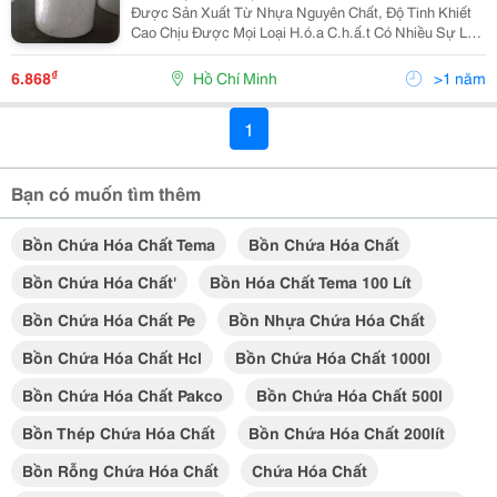
Được Sản Xuất Từ Nhựa Nguyên Chất, Độ Tinh Khiết
Cao Chịu Được Mọi Loại H.ó.a C.h.ấ.t Có Nhiều Sự Lựa
Chọn Cho Ứng Dụng Của Quý Khách, Mẫu Mã Đẹp Đa
Dạng. Bồn Chứa Hóa Chất Tema Pakco Từ 200 Lít ...
₫
6.868
Hồ Chí Minh
>1 năm
1
Bạn có muốn tìm thêm
Bồn Chứa Hóa Chất Tema
Bồn Chứa Hóa Chất
Bồn Chứa Hóa Chất'
Bồn Hóa Chất Tema 100 Lít
Bồn Chứa Hóa Chất Pe
Bồn Nhựa Chứa Hóa Chất
Bồn Chứa Hóa Chất Hcl
Bồn Chứa Hóa Chất 1000l
Bồn Chứa Hóa Chất Pakco
Bồn Chứa Hóa Chất 500l
Bồn Thép Chứa Hóa Chất
Bồn Chứa Hóa Chất 200lít
Bồn Rỗng Chứa Hóa Chất
Chứa Hóa Chất