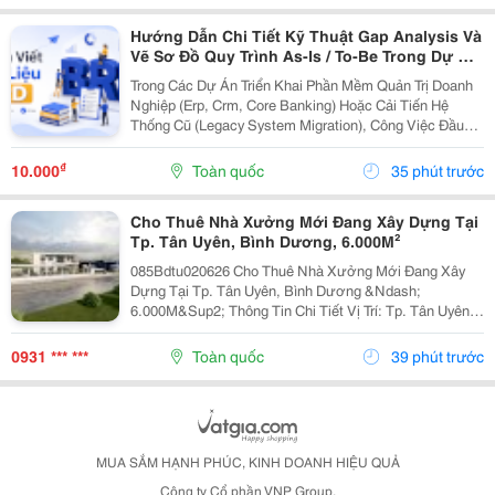
Hướng Dẫn Chi Tiết Kỹ Thuật Gap Analysis Và
Vẽ Sơ Đồ Quy Trình As-Is / To-Be Trong Dự Án
Chuyển Đổi Số
Trong Các Dự Án Triển Khai Phần Mềm Quản Trị Doanh
Nghiệp (Erp, Crm, Core Banking) Hoặc Cải Tiến Hệ
Thống Cũ (Legacy System Migration), Công Việc Đầu
Tiên Và Quan Trọng Nhất Của It Ba Không Phải Là Nhảy
Vào Thiết Kế Ngay Tính Năng Mới. Thay Vào Đó,...
₫
10.000
Toàn quốc
35 phút trước
Cho Thuê Nhà Xưởng Mới Đang Xây Dựng Tại
Tp. Tân Uyên, Bình Dương, 6.000M²
085Bdtu020626 Cho Thuê Nhà Xưởng Mới Đang Xây
Dựng Tại Tp. Tân Uyên, Bình Dương &Ndash;
6.000M&Sup2; Thông Tin Chi Tiết Vị Trí: Tp. Tân Uyên,
Bình Dương. Tổng Diện Tích Khuôn Viên Đất:
9.800M&Sup2; Diện Tích Sử Dụng Tổng Diện Tích Nhà
0931 *** ***
Toàn quốc
39 phút trước
Xưởng:...
MUA SẮM HẠNH PHÚC, KINH DOANH HIỆU QUẢ
Công ty Cổ phần VNP Group.