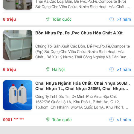
Thải Và Các Loại Bồn, Bể Pvc,Pp,Pe,Composite (Frp)
Sử Dụng Cho Việc Chứa Nước Sinh Hoạt, Hóa Chất ,
Bể Xử Lý Nước Thải Công Nghiệp Và Dân Dụng; Các
Ống Dẫn Hóa Chất. Sản Phẩm Của Chúng Tôi Được
8 triệu
Toàn quốc
>1 năm
Làm T
Bồn Nhựa Pp, Pe ,Pvc Chứa Hóa Chất A Xít
Chúng Tôi Sản Xuất Các Bồn, Bể Pvc,Pp,Pe,Composite
(Frp) Sử Dụng Cho Việc Chứa Nước Sinh Hoạt, Hóa
Chất , Bể Xử Lý Nước Thải Công Nghiệp Và Dân Dụng;
Các Ống Dẫn Hóa Chất. Sản Phẩm Của Chúng Tôi
Được Làm Từ Nhựa Chất Lượng Cao Có Khả Năng
6 triệu
Hà Nội
>1 năm
Chịu Được N
Chai Nhựa Ngành Hóa Chất, Chai Nhựa 500Ml,
Chai Nhựa 1L, Chai Nhựa 250Ml, Chai Nhựa
Hdpe
Công Ty Tnhh Sx Tm Dv Minh Phú Vina. Địa Chỉ:
1652/7/6 Quốc Lộ 1A, Khu Phố 1, P.thới An, Q.12,
Tp.hcm. Chi Nhánh: 845/1A Quốc Lộ 1A, Khu Phố 1,
P.bình Hưng Hòa A, Q.bình Tân, Tp.hcm. Lời Đầu Tiên
Cho Phép Công Ty Minh Phú Vina Gửi Đến Quý Kh
0901 *** ***
Toàn quốc
>1 năm