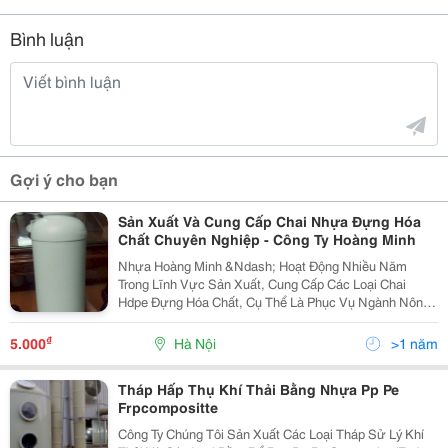
Bình luận
Gợi ý cho bạn
Sản Xuất Và Cung Cấp Chai Nhựa Đựng Hóa
Chất Chuyên Nghiệp - Công Ty Hoàng Minh
Nhựa Hoàng Minh &Ndash; Hoạt Động Nhiều Năm
Trong Lĩnh Vực Sản Xuất, Cung Cấp Các Loại Chai
Hdpe Đựng Hóa Chất, Cụ Thể Là Phục Vụ Ngành Nông
Dược, Dược Phẩm, Mỹ Phẩm Các Loại Chai Cung Cấp
Ra Thị Trường Như Chai Đựng Phân Bón, Chai Đựng
₫
5.000
Hà Nội
>1 năm
Thuốc Bvtv
Tháp Hấp Thụ Khí Thải Bằng Nhựa Pp Pe
Frpcompositte
Công Ty Chúng Tôi Sản Xuất Các Loại Tháp Sử Lý Khí