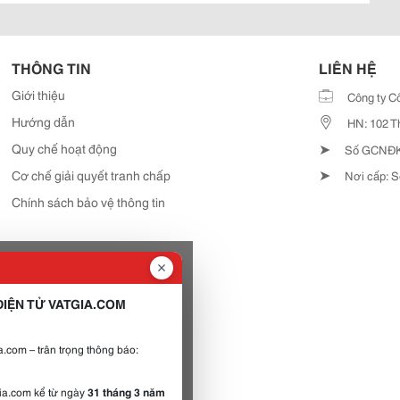
THÔNG TIN
LIÊN HỆ
Giới thiệu
Công ty C
Hướng dẫn
HN: 102 T
➤
Quy chế hoạt động
Số GCNĐKD
➤
Cơ chế giải quyết tranh chấp
Nơi cấp: S
Chính sách bảo vệ thông tin
IỆN TỬ VATGIA.COM
.com – trân trọng thông báo:
gia.com kể từ ngày
31 tháng 3 năm