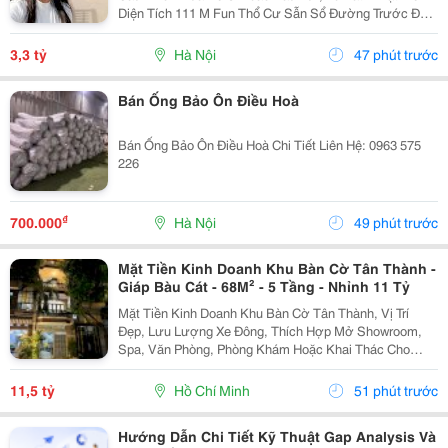
Diện Tích 111 M Fun Thổ Cư Sẫn Sổ Đường Trước Đất
Chuẩn Bị Đang Giải Nhựa Rộng 5,,5 M 2 Ô Tô Tránh
Nhau Vị Trí Đất Sát Trường Học Cấp 1 Thôn Thanh...
3,3 tỷ
Hà Nội
47 phút trước
Bán Ống Bảo Ôn Điều Hoà
Bán Ống Bảo Ôn Điều Hoà Chi Tiết Liên Hệ: 0963 575
226
₫
700.000
Hà Nội
49 phút trước
Mặt Tiền Kinh Doanh Khu Bàn Cờ Tân Thành -
Giáp Bàu Cát - 68M² - 5 Tầng - Nhỉnh 11 Tỷ
Mặt Tiền Kinh Doanh Khu Bàn Cờ Tân Thành, Vị Trí
Đẹp, Lưu Lượng Xe Đông, Thích Hợp Mở Showroom,
Spa, Văn Phòng, Phòng Khám Hoặc Khai Thác Cho
Thuê. Ưu Điểm Nổi Bật: Diện Tích: 68M&Sup2; Kết
Cấu: 4 Tầng + Sân Thượng 6 Phòng Ngủ Khép Kín...
11,5 tỷ
Hồ Chí Minh
51 phút trước
Hướng Dẫn Chi Tiết Kỹ Thuật Gap Analysis Và