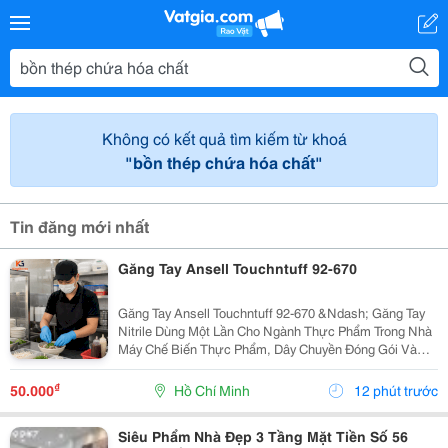
Không có kết quả tìm kiếm từ khoá
"bồn thép chứa hóa chất"
Tin đăng mới nhất
Găng Tay Ansell Touchntuff 92-670
Găng Tay Ansell Touchntuff 92-670 &Ndash; Găng Tay
Nitrile Dùng Một Lần Cho Ngành Thực Phẩm Trong Nhà
Máy Chế Biến Thực Phẩm, Dây Chuyền Đóng Gói Và
Khu Vực Yêu Cầu Vệ Sinh Nghiêm Ngặt, Việc Sử Dụng
Găng Tay Nitrile Dùng Một Lần Giúp Hạn Chế Nguy...
₫
50.000
Hồ Chí Minh
12 phút trước
Siêu Phẩm Nhà Đẹp 3 Tầng Mặt Tiền Số 56