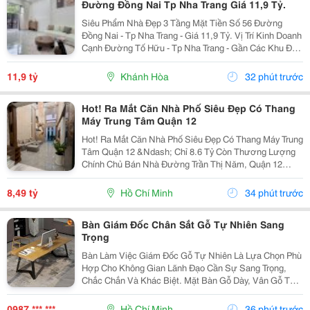
Đường Đồng Nai Tp Nha Trang Giá 11,9 Tỷ.
Siêu Phẩm Nhà Đẹp 3 Tầng Mặt Tiền Số 56 Đường
Đồng Nai - Tp Nha Trang - Giá 11,9 Tỷ. Vị Trí Kinh Doanh
Cạnh Đường Tố Hữu - Tp Nha Trang - Gần Các Khu Đô
Thị. Nhà Mới Đẹp 3 Tầng Mặt Tiền + 1 Mặt Hẻm - Kiến
Trúc Hiện Đại - Đầy Đủ Tiện Nghi. - Nhà Có...
11,9 tỷ
Khánh Hòa
32 phút trước
Hot! Ra Mắt Căn Nhà Phố Siêu Đẹp Có Thang
Máy Trung Tâm Quận 12
Hot! Ra Mắt Căn Nhà Phố Siêu Đẹp Có Thang Máy Trung
Tâm Quận 12 &Ndash; Chỉ 8.6 Tỷ Còn Thương Lượng
Chính Chủ Bán Nhà Đường Trần Thị Năm, Quận 12
&Ndash; Vị Trí Đẹp, Khu Dân Cư Hiện Hữu, Tiện Ích Đầy
Đủ. Diện Tích: 4M &Times; 20M Nhà...
8,49 tỷ
Hồ Chí Minh
34 phút trước
Bàn Giám Đốc Chân Sắt Gỗ Tự Nhiên Sang
Trọng
Bàn Làm Việc Giám Đốc Gỗ Tự Nhiên Là Lựa Chọn Phù
Hợp Cho Không Gian Lãnh Đạo Cần Sự Sang Trọng,
Chắc Chắn Và Khác Biệt. Mặt Bàn Gỗ Dày, Vân Gỗ Tự
Nhiên Đẹp Mắt Kết Hợp Cùng Hệ Chân Sắt Hiện Đại,
Tạo Nên Tổng Thể Vừa Bền Bỉ Vừa Tinh Tế. Mẫu Bàn
0987 *** ***
Hồ Chí Minh
36 phút trước