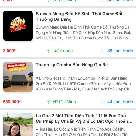
Này...
Sunwin Mang Đến Hệ Sinh Thái Game Đổi
Thưởng Đa Dạng
Sunwin Mang Đến Hệ Sinh Thái Game Đổi Thưởng Đa
Dạng Với Hàng Trăm Trò Chơi Hấp Dẫn Như Game Bài,
Nổ Hũ, Bắn Cá, . Mỗi Tựa Game Được Tối Ưu Đồ Họa
Sắc Nét, Thao Tác Mượt Mà, Tỷ Lệ Trả Thưởng Cạnh
Tranh Cùng Hệ Thống Bảo Mật Hiện Đại.
₫
3.000
Toàn quốc
39 phút trước
Thanh Lý Combo Bán Hàng Giá Rẻ
Xả Kho &Ndash; Thanh Lý Combo Thiết Bị Bán Hàng
Giá Rẻ☎️ 0946.111.675 Combo Gồm: - Máy In Hóa Đơn
K80 - Két Đựng Tiền - Máy Quét Mã Vạch Phù Hợp Cho
Tạp Hóa, Shop, Siêu Thị Mini, Quán Ăn, Cafe... ☎️ Liên
Hệ: 0946.111.675 Kazuko Việt Nam...
₫
580.000
Hồ Chí Minh
44 phút trước
Lô Góc 2 Măt Tiền Diện Tích 111 M Fun Thổ
Cư Pháp Lý Chuẩn -Vị Chí Lô Đất Cực Thoáng
Mát ,Đất Nằm Mặt Đường Chục
--Hoa Hậu Lô Góc 2 Măt Tiền Rành Cho Ace Có Nhu
Cầu Thích Mua Để Ở Hoăc Đầu Tư , Lô Đất 2 Mặt Tiền