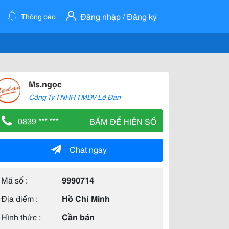
Đăng nhập / Đăng ký
Thông báo
Ms.ngọc
Công Ty TNHH TMDV Lê Đan
0839 *** ***
BẤM ĐỂ HIỆN SỐ
Chat ngay
Mã số :
9990714
Địa điểm :
Hồ Chí Minh
Hình thức :
Cần bán