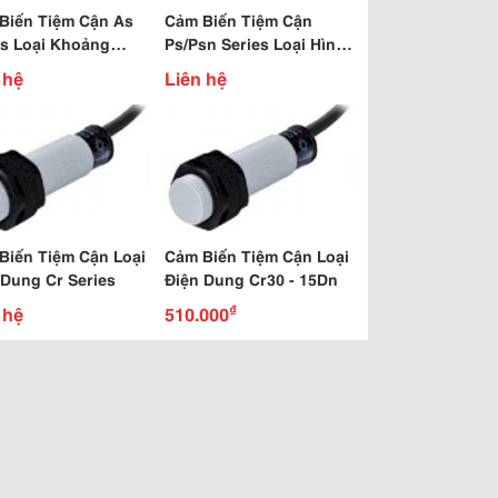
Biến Tiệm Cận As
Cảm Biến Tiệm Cận
es Loại Khoảng
Ps/Psn Series Loại Hình
 Phát Hiện Dài
Vuông Có Cáp
 hệ
Liên hệ
Biến Tiệm Cận Loại
Cảm Biến Tiệm Cận Loại
 Dung Cr Series
Điện Dung Cr30 - 15Dn
₫
 hệ
510.000