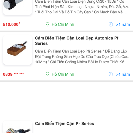
Cảm Biến Tiệm Cận Loại Điện Dung Cr30 - 15Dn * Có
Thể Phát Hiện Sắt, Kim Loại, Nhựa, Nước, Đá, Gỗ, V.v.
* Tuổi Thọ Dài Và Độ Tin Cậy Cao * Có Mạch Bảo Vệ Nối
Ngược Cực Nguồn, Quá Áp * Dễ Dàng Điều Chỉnh
Khoảng Cách Phát Hiện Với Biến Trở Điều C
₫
510.000
Hồ Chí Minh
>1 năm
Cảm Biến Tiệm Cận Loại Dẹp Autonics Pfi
Series
Cảm Biến Tiệm Cận Loại Dẹp Pfi Series * Dễ Dàng Lắp
Đặt Trong Không Gian Hẹp Do Cấu Trúc Dẹp (Chiếu Cao:
10Mm) * Cải Tiến Chống Nhiễu Bởi Ic Được Thiết Kế
Riêng Biệt (Dc) * Có Mạch Bảo Vệ Nối Ngược Cực
Nguồn, Bảo Vệ Quá Áp, Mạch Bảo Vệ Quá Dòng
0839 *** ***
Hồ Chí Minh
>1 năm
Cảm Biến Tiệm Cận Pr Series