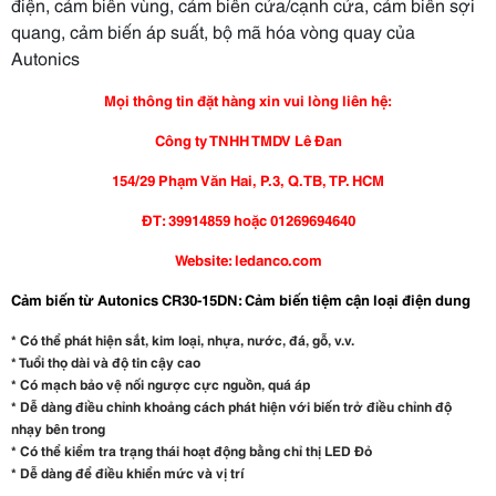
điện, cảm biến vùng, cảm biến cửa/cạnh cửa, cảm biến sợi
quang, cảm biến áp suất, bộ mã hóa vòng quay của
Autonics
Mọi thông tin đặt hàng xin vui lòng liên hệ:
Công ty TNHH TMDV Lê Đan
154/29 Phạm Văn Hai, P.3, Q.TB, TP. HCM
ĐT: 39914859 hoặc 01269694640
Website: ledanco.com
Cảm biến từ Autonics CR30-15DN: Cảm biến tiệm cận loại điện dung
* Có thể phát hiện sắt, kim loại, nhựa, nước, đá, gỗ, v.v.
* Tuổi thọ dài và độ tin cậy cao
* Có mạch bảo vệ nối ngược cực nguồn, quá áp
* Dễ dàng điều chỉnh khoảng cách phát hiện với biến trở điều chỉnh độ
nhạy bên trong
* Có thể kiểm tra trạng thái hoạt động bằng chỉ thị LED Đỏ
* Dễ dàng để điều khiển mức và vị trí