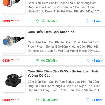
Cảm Biến Tiệm Cận Pr Series Loại Hình Vuông Cảm
Ứng Từ Loại Hình Trụ Với Đầu Lồi * Cải Tiến Chống
Nhiễu Bởi Ic Được Thiết Kế Riêng Biệt (Dc 3-Dây) * Có
Mạch Bảo Vệ Nối Ngược Cực Nguồn (Dc 3-Dây) * Có
Mạch Bảo Vệ Quá Áp * Có Mạch Bảo Vệ Quá Dòng
0839 *** ***
Hồ Chí Minh
>1 năm
Cảm Biến Tiệm Cận Autonics
Cảm Biến Tiệm Cận Khoảng Cách Phát Hiện Dài Prd /
Prdw / Prdcm Series Bảo Đảm Khoảng Cách Phát Hiện
Dài Hơn 1.5~2 Lần So Với Các Model Trước Đây Và
Thực Hiện Với Đặc Tính Chống Nhiễu Siêu Đẳng Bậc
Nhất Thế Giới Bằng Ic Được Thiết Kế Chuyên Dụng.
0839 *** ***
Hồ Chí Minh
>1 năm
Cảm
Cảm Biến Tiệm Cận Ps/Psn Series Loại Hình
Vuông Có Cáp
Cảm Biến Tiệm Cận Ps/Psn Series Loại Hình Trụ Cảm
Ứng Từ Loại Hình Vuông Có Cáp * Rút Ngắn Thời Gian
Bảo Trì Khi Thay Thiết Bị * Cải Tiến Chống Nhiễu Bởi Ic
Được Thiết Kế Riêng Biệt (Loại Dc 3-Dây) * Có Mạch
Bảo Vệ Nối Ngược Cực Nguồn (Dc) * Có
0839 *** ***
Hồ Chí Minh
>1 năm