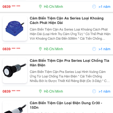
Thực Hiện Với Đặc Tính Chống Nhiễu Siêu Đẳng Bậc
Nhất Thế Giới Bằng Ic Được Thiết Kế Chuyên Dụng.
0839 *** ***
Hồ Chí Minh
>1 năm
Cảm
Cảm Biến Tiệm Cận As Series Loại Khoảng
Cách Phát Hiện Dài
Cảm Biến Tiệm Cận As Series Loại Khoảng Cách Phát
Hiện Dài (Loại Hình Trụ Cảm Ứng Từ) * Có Thể Phát Hiện
Với Khoảng Cách Dài Đến 50Mm * Cải Tiến Chống
Nhiễu Bởi Ic Được Thiết Kế Riêng Biệt * Có Mạch Bảo
Vệ Nối Ngược Cực Nguồn, Quá Áp, Quá Dòng
0839 *** ***
Hồ Chí Minh
>1 năm
Cảm Biến Tiệm Cận Pra Series Loại Chống Tia
Hàn Điện
Cảm Biến Tiệm Cận Pra Series Loại Hình Vuông Cảm
Ứng Từ Loại Chống Tia Hàn Điện * Cải Tiến Chống
Nhiễu Bởi Ic Được Thiết Kế Riêng Biệt (Dc 3-Dây) * Có
Mạch Bảo Vệ Nối Ngược Cực Nguồn (Dc 3-Dây) * Có
Mạch Bảo Vệ Quá Áp (Dc/Ac) * Có Mạch Bảo Vệ Q
0839 *** ***
Hồ Chí Minh
>1 năm
Cảm Biến Tiệm Cận Loại Điện Dung Cr30 -
15Dn