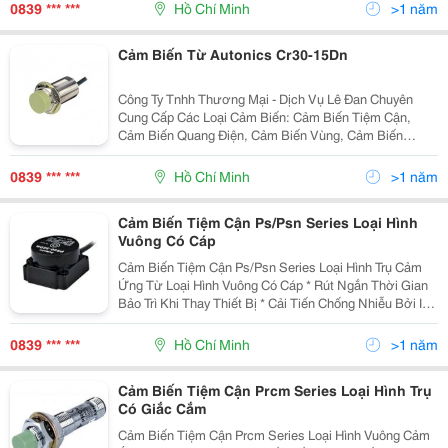
Nhất Thế Giới Bằng Ic Được Thiết Kế Chuyên Dụng.
0839 *** ***
Hồ Chí Minh
>1 năm
Cảm
Cảm Biến Từ Autonics Cr30-15Dn
Công Ty Tnhh Thương Mại - Dịch Vụ Lê Đan Chuyên
Cung Cấp Các Loại Cảm Biến: Cảm Biến Tiệm Cận,
Cảm Biến Quang Điện, Cảm Biến Vùng, Cảm Biến
Cửa/Cạnh Cửa, Cảm Biến Sợi Quang, Cảm Biến Áp
Suất, Bộ Mã Hóa Vòng Quay Của Autonics Mọi Thông
0839 *** ***
Hồ Chí Minh
>1 năm
Tin Đặt Hàng
Cảm Biến Tiệm Cận Ps/Psn Series Loại Hình
Vuông Có Cáp
Cảm Biến Tiệm Cận Ps/Psn Series Loại Hình Trụ Cảm
Ứng Từ Loại Hình Vuông Có Cáp * Rút Ngắn Thời Gian
Bảo Trì Khi Thay Thiết Bị * Cải Tiến Chống Nhiễu Bởi Ic
Được Thiết Kế Riêng Biệt (Loại Dc 3-Dây) * Có Mạch
Bảo Vệ Nối Ngược Cực Nguồn (Dc) * Có
0839 *** ***
Hồ Chí Minh
>1 năm
Cảm Biến Tiệm Cận Prcm Series Loại Hình Trụ
Có Giắc Cắm
Cảm Biến Tiệm Cận Prcm Series Loại Hình Vuông Cảm