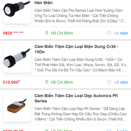
Hàn Điện
Cảm Biến Tiệm Cận Pra Series Loại Hình Vuông Cảm
Ứng Từ Loại Chống Tia Hàn Điện * Cải Tiến Chống
Nhiễu Bởi Ic Được Thiết Kế Riêng Biệt (Dc 3-Dây) * Có
Mạch Bảo Vệ Nối Ngược Cực Nguồn (Dc 3-Dây) * Có
Mạch Bảo Vệ Quá Áp (Dc/Ac) * Có Mạch Bảo Vệ Q
0839 *** ***
Hồ Chí Minh
>1 năm
Cảm Biến Tiệm Cận Loại Điện Dung Cr30 -
15Dn
Cảm Biến Tiệm Cận Loại Điện Dung Cr30 - 15Dn * Có
Thể Phát Hiện Sắt, Kim Loại, Nhựa, Nước, Đá, Gỗ, V.v.
* Tuổi Thọ Dài Và Độ Tin Cậy Cao * Có Mạch Bảo Vệ Nối
Ngược Cực Nguồn, Quá Áp * Dễ Dàng Điều Chỉnh
Khoảng Cách Phát Hiện Với Biến Trở Điều C
₫
510.000
Hồ Chí Minh
>1 năm
Cảm Biến Tiệm Cận Loại Dẹp Autonics Pfi
Series
Cảm Biến Tiệm Cận Loại Dẹp Pfi Series * Dễ Dàng Lắp
Đặt Trong Không Gian Hẹp Do Cấu Trúc Dẹp (Chiếu Cao:
10Mm) * Cải Tiến Chống Nhiễu Bởi Ic Được Thiết Kế
Riêng Biệt (Dc) * Có Mạch Bảo Vệ Nối Ngược Cực
Nguồn, Bảo Vệ Quá Áp, Mạch Bảo Vệ Quá Dòng