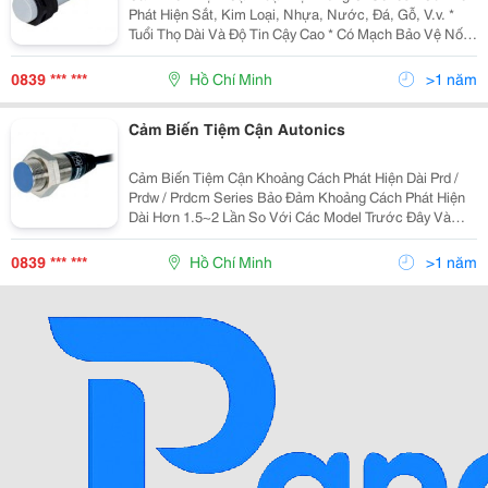
Phát Hiện Sắt, Kim Loại, Nhựa, Nước, Đá, Gỗ, V.v. *
Tuổi Thọ Dài Và Độ Tin Cậy Cao * Có Mạch Bảo Vệ Nối
Ngược Cực Nguồn, Quá Áp * Dễ Dàng Điều Chỉnh
Khoảng Cách Phát Hiện Với Biến Trở Điều Chỉ
0839 *** ***
Hồ Chí Minh
>1 năm
Cảm Biến Tiệm Cận Autonics
Cảm Biến Tiệm Cận Khoảng Cách Phát Hiện Dài Prd /
Prdw / Prdcm Series Bảo Đảm Khoảng Cách Phát Hiện
Dài Hơn 1.5~2 Lần So Với Các Model Trước Đây Và
Thực Hiện Với Đặc Tính Chống Nhiễu Siêu Đẳng Bậc
Nhất Thế Giới Bằng Ic Được Thiết Kế Chuyên Dụng.
0839 *** ***
Hồ Chí Minh
>1 năm
Cảm