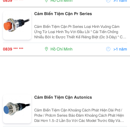
0839 *** ***
Hồ Chí Minh
>1 năm
Cảm Biến Tiệm Cận Pr Series
Cảm Biến Tiệm Cận Pr Series Loại Hình Vuông Cảm
Ứng Từ Loại Hình Trụ Với Đầu Lồi * Cải Tiến Chống
Nhiễu Bởi Ic Được Thiết Kế Riêng Biệt (Dc 3-Dây) * Có
Mạch Bảo Vệ Nối Ngược Cực Nguồn (Dc 3-Dây) * Có
Mạch Bảo Vệ Quá Áp * Có Mạch Bảo Vệ Quá Dòng
0839 *** ***
Hồ Chí Minh
>1 năm
Cảm Biến Tiệm Cận Autonics
Cảm Biến Tiệm Cận Khoảng Cách Phát Hiện Dài Prd /
Prdw / Prdcm Series Bảo Đảm Khoảng Cách Phát Hiện
Dài Hơn 1.5~2 Lần So Với Các Model Trước Đây Và
Thực Hiện Với Đặc Tính Chống Nhiễu Siêu Đẳng Bậc