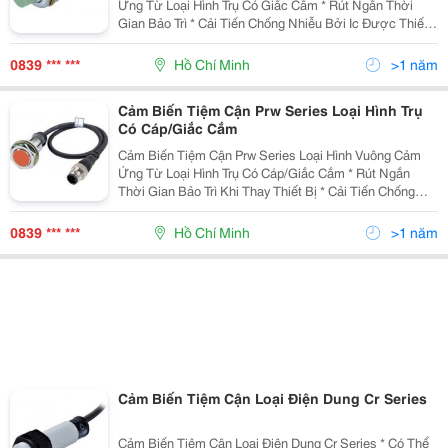
Ứng Từ Loại Hình Trụ Có Giắc Cắm * Rút Ngắn Thời
Gian Bảo Trì * Cải Tiến Chống Nhiễu Bởi Ic Được Thiết
Kế Riêng Biệt (Loại Dc 3-Dây) * Có Mạch Bảo Vệ Nối
Ngược Cực Nguồn (Loại Dc 3-Dây) * Có Mạc
0839 *** ***
Hồ Chí Minh
>1 năm
Cảm Biến Tiệm Cận Prw Series Loại Hình Trụ
Có Cáp/Giắc Cắm
Cảm Biến Tiệm Cận Prw Series Loại Hình Vuông Cảm
Ứng Từ Loại Hình Trụ Có Cáp/Giắc Cắm * Rút Ngắn
Thời Gian Bảo Trì Khi Thay Thiết Bị * Cải Tiến Chống
Nhiễu Bởi Ic Được Thiết Kế Riêng Biệt (Loại Dc 3-Dây) *
Có Mạch Bảo Vệ Nối Ngược Cực Nguồn (Lo
0839 *** ***
Hồ Chí Minh
>1 năm
Cảm Biến Tiệm Cận Loại Điện Dung Cr Series
Cảm Biến Tiệm Cận Loại Điện Dung Cr Series * Có Thể