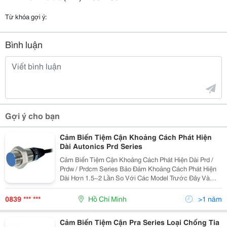
Từ khóa gợi ý:
Bình luận
Gợi ý cho bạn
Cảm Biến Tiệm Cận Khoảng Cách Phát Hiện
Dài Autonics Prd Series
Cảm Biến Tiệm Cận Khoảng Cách Phát Hiện Dài Prd /
Prdw / Prdcm Series Bảo Đảm Khoảng Cách Phát Hiện
Dài Hơn 1.5~2 Lần So Với Các Model Trước Đây Và
Thực Hiện Với Đặc Tính Chống Nhiễu Siêu Đẳng Bậc
Nhất Thế Giới Bằng Ic Được Thiết Kế Chuyên Dụng.
0839 *** ***
Hồ Chí Minh
>1 năm
Cảm
Cảm Biến Tiệm Cận Pra Series Loại Chống Tia