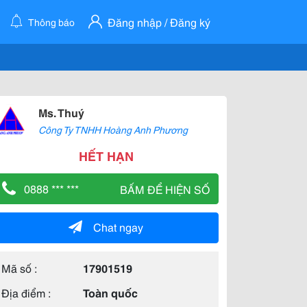
Đăng nhập / Đăng ký
Thông báo
Ms. Thuý
Công Ty TNHH Hoàng Anh Phương
HẾT HẠN
0888 *** ***
BẤM ĐỂ HIỆN SỐ
Chat ngay
Mã số :
17901519
Địa điểm :
Toàn quốc