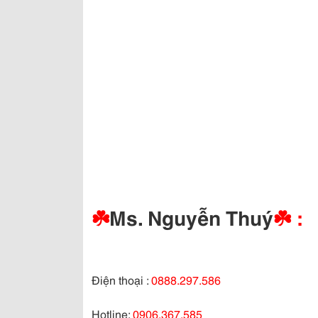
☘️
Ms. Nguyễn Thuý
☘️ :
Điện thoại :
0888.297.586
Hotline:
0906.367.585