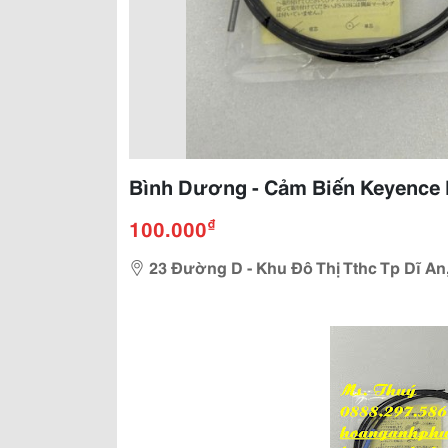
Bình Dương - Cảm Biến Keyence 
₫
100.000
23 Đường D - Khu Đô Thị Tthc Tp Dĩ An,