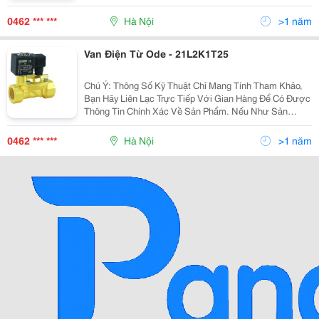
Mr Tuấn - Phòng Kinh Doanh
0462 *** ***
Hà Nội
>1 năm
Van Điện Từ Ode - 21L2K1T25
Chú Ý: Thông Số Kỹ Thuật Chỉ Mang Tính Tham Khảo,
Bạn Hãy Liên Lạc Trực Tiếp Với Gian Hàng Để Có Được
Thông Tin Chính Xác Về Sản Phẩm. Nếu Như Sản
Phẩm Sai Với Thông Số Kỹ Thuật Đăng Trên
Vatgia.com, Xin Bạn Vui Lòng Bấm Vào Đây Để Thông
0462 *** ***
Hà Nội
>1 năm
Báo Cho Vatg