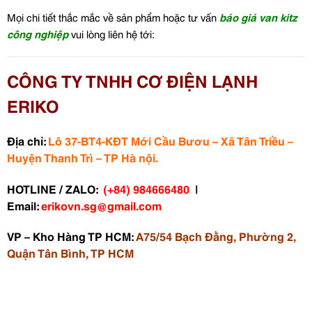
Mọi chi tiết thắc mắc về sản phẩm hoặc tư vấn
báo giá van kitz
công nghiệp
vui lòng liên hệ tới:
CÔNG TY TNHH CƠ ĐIỆN LẠNH
ERIKO
Địa chỉ:
Lô 37-BT4-KĐT Mới Cầu Bươu – Xã Tân Triều –
Huyện Thanh Trì – TP Hà nội.
HOTLINE / ZALO:
(+84)
984666480
|
Email:
erikovn.sg@gmail.com
VP – Kho Hàng TP HCM:
A75/54 Bạch Đằng, Phường 2,
Quận Tân Bình, TP HCM