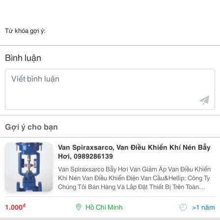
Từ khóa gợi ý:
Bình luận
Gợi ý cho bạn
Van Spiraxsarco, Van Điều Khiển Khí Nén Bẫy
Hơi, 0989286139
Van Spiraxsarco Bẫy Hơi Van Giảm Áp Van Điều Khiển
Khí Nén Van Điều Khiển Điện Van Cầu&Hellip; Công Ty
Chúng Tôi Bán Hàng Và Lắp Đặt Thiết Bị Trên Toàn
Quốc.vui Lòng Liên Lạc Với Công Ty Chúng Tôi. Hãy
Liên Lạc Với Công Ty Chúng Tôi Mr Đỉnh 098
₫
1.000
Hồ Chí Minh
>1 năm