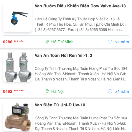
Van Bướm Điều Khiển Điện Dow Valve Ave-13
Liên Hệ Công Ty Tnhh Kỹ Thuật Hợp Việt Đc: 15 Lê
Thiệt, P. Phú Thọ Hòa, Q. Tân Phú, Tp.hồ Chí Minh Đt :
(+84 8) 6267 5677 - Fax : (+84 8) 6265 5066 Hotline:
0903 056 455 - 0976 149 989 Email: Info@Hopviet.vn -
Website: Www.hopviet.vn
0286 *** ***
Hồ Chí Minh
>1 năm
Van An Toàn Nối Ren Ysl-1, 2
Công Ty Tnhh Thương Mại Tuấn Hưng Phát Trụ Sở: 184
Hoàng Văn Thái &Ndash; Thanh Xuân - Hà Nội Vp-Gd:
Đại Thanh &Ndash; Thanh Trì &Ndash; Hà Nội Liên Hệ:
Mr Tuấn - Phòng Kinh Doanh
0462 *** ***
Hà Nội
>1 năm
Van Điện Từ Uni-D Uw-10
Công Ty Tnhh Thương Mại Tuấn Hưng Phát Trụ Sở: 184
Hoàng Văn Thái &Ndash; Thanh Xuân - Hà Nội Vp-Gd:
Đại Thanh &Ndash; Thanh Trì &Ndash; Hà Nội Liên Hệ: