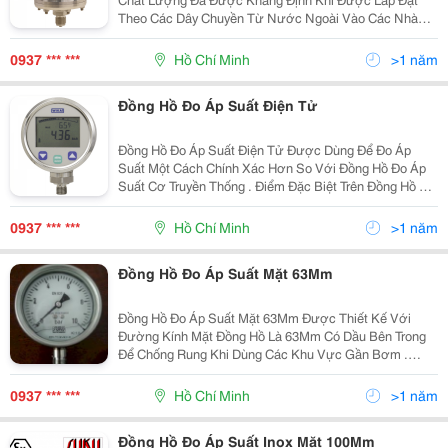
Theo Các Dây Chuyền Từ Nước Ngoài Vào Các Nhà
Máy Lớn Như : Coca-Cola , Pepsi , Sabeco , Masan ,
Vbl , Vinamilk &Hellip; Kể Cả Các Nhà Máy Điện , Các
0937 *** ***
Hồ Chí Minh
>1 năm
Dàn
Đồng Hồ Đo Áp Suất Điện Tử
Đồng Hồ Đo Áp Suất Điện Tử Được Dùng Để Đo Áp
Suất Một Cách Chính Xác Hơn So Với Đồng Hồ Đo Áp
Suất Cơ Truyền Thống . Điểm Đặc Biệt Trên Đồng Hồ Đo
Áp Suất Điện Tử Là Hiển Thị Số Một Cách Rõ Ràng Nên
Chúng Ta Có Thể Biết Chính Xác Áp Suất Đang Cần Đo
0937 *** ***
Hồ Chí Minh
>1 năm
Đồng Hồ Đo Áp Suất Mặt 63Mm
Đồng Hồ Đo Áp Suất Mặt 63Mm Được Thiết Kế Với
Đường Kính Mặt Đồng Hồ Là 63Mm Có Dầu Bên Trong
Để Chống Rung Khi Dùng Các Khu Vực Gần Bơm .
Chân Kết Nối Của Đồng Hồ Đo Áp Suất Mặt 63Mm Là
Loại Chân Đồng Nên Giá Thành Rất Cạnh Tranh Với Các
0937 *** ***
Hồ Chí Minh
>1 năm
Sản Phẩm Kh
Đồng Hồ Đo Áp Suất Inox Mặt 100Mm