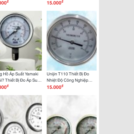
₫
₫
 Trong Sản Xuất Mua
000
Chọn Hàng Đầu? Mua
15.000
Dantek
Ngay Tại Dantek
g Hồ Áp Suất Yamaki
Unijin T110 Thiết Bị Đo
ì? Thiết Bị Đo Áp Suất
Nhiệt Độ Công Nghiệp
₫
₫
ẩn Nhật Cho Hệ
000
Được Ưa Chuộng Hiện
15.000
ng Công Nghiệp
Nay Là Gì?