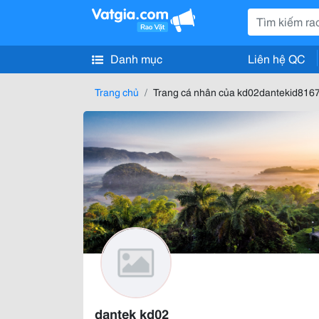
Danh mục
Liên hệ QC
Trang chủ
Trang cá nhân của kd02dantekid816
dantek kd02