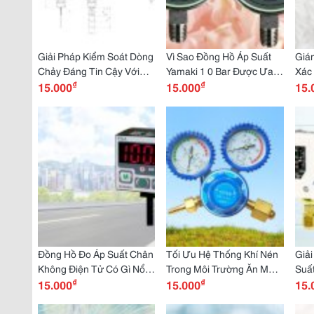
Giải Pháp Kiểm Soát Dòng
Vì Sao Đồng Hồ Áp Suất
Giám
Chảy Đáng Tin Cậy Với
Yamaki 1 0 Bar Được Ưa
Xác
₫
₫
Công Tắc Phi 27 Phù Hợp
15.000
Chuộng Trong Môi Trường
15.000
Hạn
15.
Cho Đường Ống Vừa
Áp Suất Thấp? Mua Ngay
Thi
Tại Dantek
Tại 
Đồng Hồ Đo Áp Suất Chân
Tối Ưu Hệ Thống Khí Nén
Giải
Không Điện Tử Có Gì Nổi
Trong Môi Trường Ăn Mòn
Suấ
₫
₫
Bật? Giải Pháp Kỹ Thuật
15.000
Với Đồng Hồ Đo Áp Suất
15.000
Trư
15.
Số Cho Hệ Thống Hút
Chính Hãng Từ Dantek
C10
Chân Không
Tại 