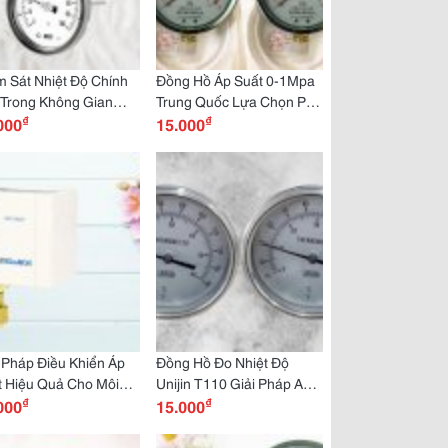
 Sát Nhiệt Độ Chính
Đồng Hồ Áp Suất 0-1Mpa
 Trong Không Gian
Trung Quốc Lựa Chọn Phổ
₫
₫
 Chế Với Wise T110
000
Biến Trong Ngành Lạnh
15.000
ết Bị Được Ưa Chuộng
Mua Ở Dantek
Dantek
 Pháp Điều Khiển Áp
Đồng Hồ Đo Nhiệt Độ
t Hiệu Quả Cho Môi
Unijin T110 Giải Pháp An
₫
₫
ờng Khắc Nghiệt Sns
000
Toàn Trong Môi Trường Ăn
15.000
2X Chính Hãng Mua
Mòn, Có Sẵn Tại Dantek
Dantek