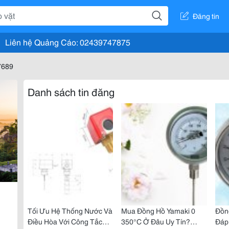
Đăng tin
Liên hệ Quảng Cáo: 02439747875
7689
Danh sách tin đăng
Tối Ưu Hệ Thống Nước Và
Mua Đồng Hồ Yamaki 0
Đồng
Điều Hòa Với Công Tắc
350°C Ở Đâu Uy Tín?
Đáp