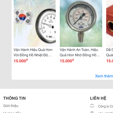
Vận Hành Hiệu Quả Hơn
Vận Hành An Toàn, Hiệu
Dễ D
Với Đồng Hồ Nhiệt Độ
Quả Hơn Nhờ Đồng Hồ
Quả
₫
₫
Wise T110 Giải Pháp
15.000
Tiếp Điểm Wise T520 Mua
15.000
Tắc
15.
Đáng Tin Cậy
Ngay Tại Dantek
Chí
Xem thêm
THÔNG TIN
LIÊN HỆ
Giới thiệu
Công ty C