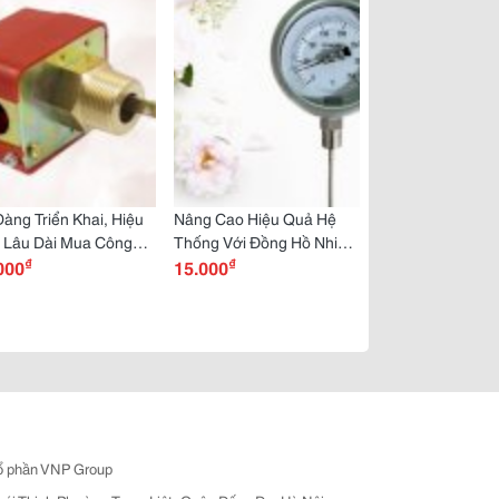
àng Triển Khai, Hiệu
Nâng Cao Hiệu Quả Hệ
 Lâu Dài Mua Công
Thống Với Đồng Hồ Nhiệt
₫
₫
 Dòng Chảy Honeywell
000
Độ Yamaki 0 350°C Chính
15.000
nh Hãng Tại Dantek
Hãng Tại Dantek
ổ phần VNP Group