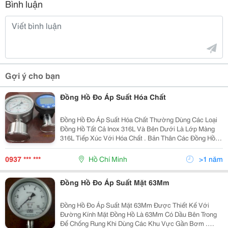
Bình luận
Gợi ý cho bạn
Đồng Hồ Đo Áp Suất Hóa Chất
Đồng Hồ Đo Áp Suất Hóa Chất Thường Dùng Các Loại
Đồng Hồ Tất Cả Inox 316L Và Bên Dưới Là Lớp Màng
316L Tiếp Xúc Với Hóa Chất . Bản Thân Các Đồng Hồ
Đo Áp Suất Hóa Chất Cũng Phải Có Các Tiêu Chuẩn
Cao Như : Chống Cháy Nổ , Mặt Kính Đồng Hồ Phải Là
0937 *** ***
Hồ Chí Minh
>1 năm
Saf
Đồng Hồ Đo Áp Suất Mặt 63Mm
Đồng Hồ Đo Áp Suất Mặt 63Mm Được Thiết Kế Với
Đường Kính Mặt Đồng Hồ Là 63Mm Có Dầu Bên Trong
Để Chống Rung Khi Dùng Các Khu Vực Gần Bơm .