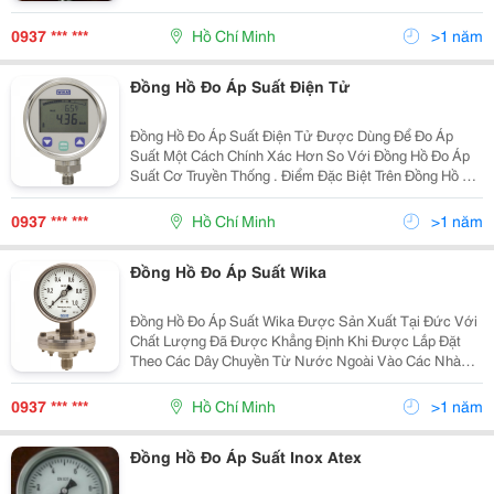
Chân Kết Nối Của Đồng Hồ Đo Áp Suất Mặt 63Mm Là
Loại Chân Đồng Nên Giá Thành Rất Cạnh Tranh Với Các
0937 *** ***
Hồ Chí Minh
>1 năm
Sản Phẩm Kh
Đồng Hồ Đo Áp Suất Điện Tử
Đồng Hồ Đo Áp Suất Điện Tử Được Dùng Để Đo Áp
Suất Một Cách Chính Xác Hơn So Với Đồng Hồ Đo Áp
Suất Cơ Truyền Thống . Điểm Đặc Biệt Trên Đồng Hồ Đo
Áp Suất Điện Tử Là Hiển Thị Số Một Cách Rõ Ràng Nên
Chúng Ta Có Thể Biết Chính Xác Áp Suất Đang Cần Đo
0937 *** ***
Hồ Chí Minh
>1 năm
Đồng Hồ Đo Áp Suất Wika
Đồng Hồ Đo Áp Suất Wika Được Sản Xuất Tại Đức Với
Chất Lượng Đã Được Khẳng Định Khi Được Lắp Đặt
Theo Các Dây Chuyền Từ Nước Ngoài Vào Các Nhà
Máy Lớn Như : Coca-Cola , Pepsi , Sabeco , Masan ,
Vbl , Vinamilk &Hellip; Kể Cả Các Nhà Máy Điện , Các
0937 *** ***
Hồ Chí Minh
>1 năm
Dàn
Đồng Hồ Đo Áp Suất Inox Atex