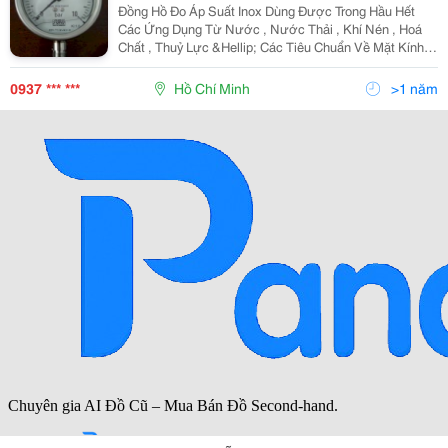
Đồng Hồ Đo Áp Suất Inox Dùng Được Trong Hầu Hết
Các Ứng Dụng Từ Nước , Nước Thải , Khí Nén , Hoá
Chất , Thuỷ Lực &Hellip; Các Tiêu Chuẩn Về Mặt Kính
Cũng Được Nâng Cao Như Kính Cường Lực Chống Vỡ
, Trong Trường Hợp Vỡ Cũng Sẽ Vỡ Vụn Như Kính Ô Tô
0937 *** ***
Hồ Chí Minh
>1 năm
. Đ