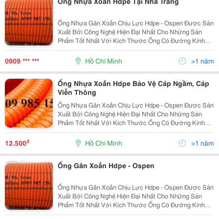
Ống Nhựa Xoắn Hdpe Tại Nha Trang
Ống Nhựa Gân Xoắn Chịu Lực Hdpe - Ospen Được Sản
Xuất Bởi Công Nghệ Hiện Đại Nhất Cho Những Sản
Phẩm Tốt Nhất Với Kích Thước Ống Có Đường Kính
Từ 25Mm Đến 250Mm . Ưu Điểm: Độ Dài Liên Tục, Dễ
Dàng Uốn Cong, Khả Năng Chịu Lực Lớn, Kinh Tế, Tiết
0909 *** ***
Hồ Chí Minh
>1 năm
Kiệ
Ống Nhựa Xoắn Hdpe Bảo Vệ Cáp Ngầm, Cáp
Viễn Thông
Ống Nhựa Gân Xoắn Chịu Lực Hdpe - Ospen Được Sản
Xuất Bởi Công Nghệ Hiện Đại Nhất Cho Những Sản
Phẩm Tốt Nhất Với Kích Thước Ống Có Đường Kính
Từ 25Mm Đến 250Mm . Ưu Điểm: Độ Dài Liên Tục, Dễ
Dàng Uốn Cong, Khả Năng Chịu Lực Lớn, Kinh Tế, Tiết
₫
12.500
Hồ Chí Minh
>1 năm
Kiệ
Ống Gân Xoắn Hdpe - Ospen
Ống Nhựa Gân Xoắn Chịu Lực Hdpe - Ospen Được Sản
Xuất Bởi Công Nghệ Hiện Đại Nhất Cho Những Sản
Phẩm Tốt Nhất Với Kích Thước Ống Có Đường Kính
Từ 25Mm Đến 250Mm . Ưu Điểm: Độ Dài Liên Tục, Dễ