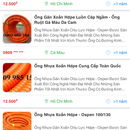
Dàng Uốn Cong, Khả Năng Chịu Lực Lớn, Kinh Tế, Tiết
₫
12.500
Hồ Chí Minh
>1 năm
Kiệ
Ống Gân Xoắn Hdpe Luồn Cáp Ngầm - Ống
Ruột Gà Màu Da Cam
Ống Nhựa Gân Xoắn Chịu Lực Hdpe - Ospen Được Sản
Xuất Bởi Công Nghệ Hiện Đại Nhất Cho Những Sản
Phẩm Tốt Nhất Với Kích Thước Ống Có Đường Kính
Từ 25Mm Đến 250Mm . Ưu Điểm: Độ Dài Liên Tục, Dễ
Dàng Uốn Cong, Khả Năng Chịu Lực Lớn, Kinh Tế, Tiết
0909 *** ***
Cà Mau
>1 năm
Kiệ
Ống Nhựa Xoắn Hdpe Cung Cấp Toàn Quốc
Ống Nhựa Gân Xoắn Chịu Lực Hdpe - Ospen Được Sản
Xuất Bởi Công Nghệ Hiện Đại Nhất Cho Những Sản
Phẩm Tốt Nhất Với Kích Thước Ống Có Đường Kính
Từ 25Mm Đến 250Mm . Ưu Điểm: Độ Dài Liên Tục, Dễ
Dàng Uốn Cong, Khả Năng Chịu Lực Lớn, Kinh Tế, Tiết
₫
12.500
Hồ Chí Minh
>1 năm
Kiệ
Ống Nhựa Xoắn Hdpe - Ospen 100/130
Ống Nhựa Gân Xoắn Chịu Lực Hdpe - Ospen Được Sản