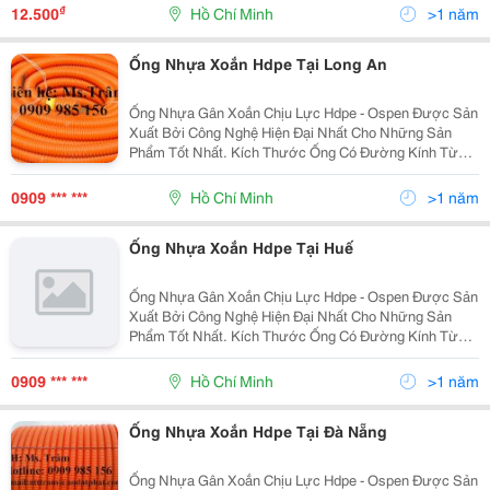
Dàng Uốn Cong, Khả Năng Chịu Lực Lớn, Kinh Tế, Tiết
₫
12.500
Hồ Chí Minh
>1 năm
Kiệ
Ống Nhựa Xoắn Hdpe Tại Long An
Ống Nhựa Gân Xoắn Chịu Lực Hdpe - Ospen Được Sản
Xuất Bởi Công Nghệ Hiện Đại Nhất Cho Những Sản
Phẩm Tốt Nhất. Kích Thước Ống Có Đường Kính Từ
25Mm Đến 250Mm . Ưu Điểm: Độ Dài Liên Tục, Dễ
Dàng Uốn Cong, Khả Năng Chịu Lực Lớn, Kinh Tế, Tiết
0909 *** ***
Hồ Chí Minh
>1 năm
Kiệ
Ống Nhựa Xoắn Hdpe Tại Huế
Ống Nhựa Gân Xoắn Chịu Lực Hdpe - Ospen Được Sản
Xuất Bởi Công Nghệ Hiện Đại Nhất Cho Những Sản
Phẩm Tốt Nhất. Kích Thước Ống Có Đường Kính Từ
25Mm Đến 250Mm . Ưu Điểm: Độ Dài Liên Tục, Dễ
Dàng Uốn Cong, Khả Năng Chịu Lực Lớn, Kinh Tế, Tiết
0909 *** ***
Hồ Chí Minh
>1 năm
Kiệ
Ống Nhựa Xoắn Hdpe Tại Đà Nẵng
Ống Nhựa Gân Xoắn Chịu Lực Hdpe - Ospen Được Sản