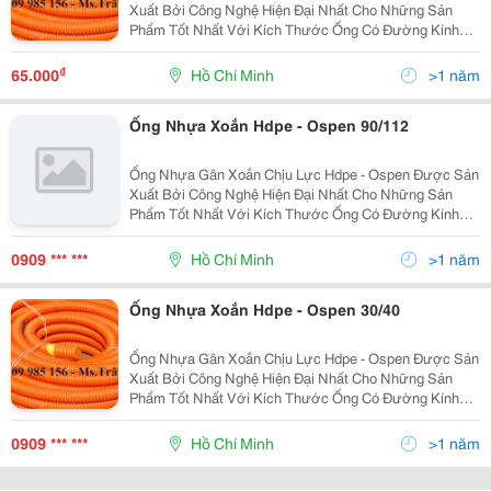
Xuất Bởi Công Nghệ Hiện Đại Nhất Cho Những Sản
Phẩm Tốt Nhất Với Kích Thước Ống Có Đường Kính
Từ 25Mm Đến 250Mm . Ưu Điểm: Độ Dài Liên Tục, Dễ
Dàng Uốn Cong, Khả Năng Chịu Lực Lớn, Kinh Tế, Tiết
₫
65.000
Hồ Chí Minh
>1 năm
Kiệ
Ống Nhựa Xoắn Hdpe - Ospen 90/112
Ống Nhựa Gân Xoắn Chịu Lực Hdpe - Ospen Được Sản
Xuất Bởi Công Nghệ Hiện Đại Nhất Cho Những Sản
Phẩm Tốt Nhất Với Kích Thước Ống Có Đường Kính
Từ 25Mm Đến 250Mm . Ưu Điểm: Độ Dài Liên Tục, Dễ
Dàng Uốn Cong, Khả Năng Chịu Lực Lớn, Kinh Tế, Tiết
0909 *** ***
Hồ Chí Minh
>1 năm
Kiệ
Ống Nhựa Xoắn Hdpe - Ospen 30/40
Ống Nhựa Gân Xoắn Chịu Lực Hdpe - Ospen Được Sản
Xuất Bởi Công Nghệ Hiện Đại Nhất Cho Những Sản
Phẩm Tốt Nhất Với Kích Thước Ống Có Đường Kính
Từ 25Mm Đến 250Mm . Ưu Điểm: Độ Dài Liên Tục, Dễ
Dàng Uốn Cong, Khả Năng Chịu Lực Lớn, Kinh Tế, Tiết
0909 *** ***
Hồ Chí Minh
>1 năm
Kiệ