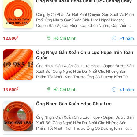
Ống Nhựa Xoắn Hdpe Chịu Lực - Chống Cháy
Công Ty Cổ Phần An Đạt Phát Chuyên Sản Xuất Và Phân
Phối Ống Nhựa Gân Xoắn Chịu Lực Hdpe&Ndash;
Ospen Bảo Vệ Cáp Điện, Cáp Chôn Ngầm, Cáp Viễn
Thông. Ưu Điểm: Độ Dài Liên Tục, Dễ Dàng Uốn Cong,
Khả Năng Chịu Nhiệt, Chịu Lực Lớn, Độ Bền Hóa Chất,
₫
12.500
Hồ Chí Minh
>1 năm
K
Ống Nhựa Gân Xoắn Chịu Lực Hdpe Trên Toàn
Quốc
Ống Nhựa Gân Xoắn Chịu Lực Hdpe - Ospen Được Sản
Xuất Bởi Công Nghệ Hiện Đại Nhất Cho Những Sản
Phẩm Tốt Nhất. Kích Thước Ống Có Đường Kính Từ
25Mm Đến 250Mm . Ưu Điểm: Độ Dài Liên Tục, Dễ
Dàng Uốn Cong, Khả Năng Chịu Lực Lớn, Kinh Tế, Tiết
₫
13.600
Hồ Chí Minh
>1 năm
Kiệ
Ống Nhựa Gân Xoắn Hdpe Chịu Lực
Ống Nhựa Gân Xoắn Chịu Lực Hdpe - Ospen Được Sản
Xuất Bởi Công Nghệ Hiện Đại Nhất Cho Những Sản
Phẩm Tốt Nhất. Kích Thước Ống Có Đường Kính Từ
25Mm Đến 250Mm . Ưu Điểm: Độ Dài Liên Tục, Dễ