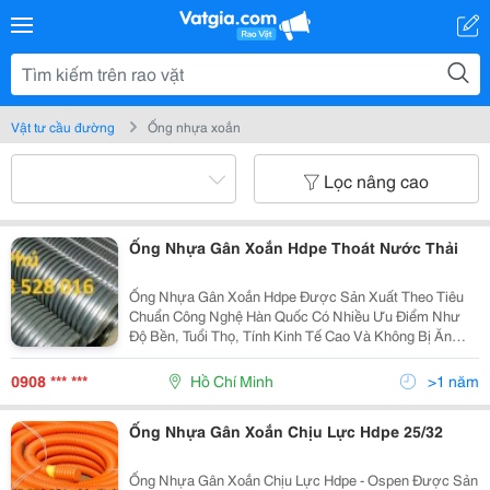
Vật tư cầu đường
Ống nhựa xoắn
Lọc nâng cao
Ống Nhựa Gân Xoắn Hdpe Thoát Nước Thải
Ống Nhựa Gân Xoắn Hdpe Được Sản Xuất Theo Tiêu
Chuẩn Công Nghệ Hàn Quốc Có Nhiều Ưu Điểm Như
Độ Bền, Tuổi Thọ, Tính Kinh Tế Cao Và Không Bị Ăn
Mòn. Ống Được Sản Xuất Từ Hạt Hdpe Mật Độ Cao,
Phía Trong Rộng Ít Ma Sát, Chế Độ Dòng Chảy Tốt, Giữa
0908 *** ***
Hồ Chí Minh
>1 năm
Vách T
Ống Nhựa Gân Xoắn Chịu Lực Hdpe 25/32
Ống Nhựa Gân Xoắn Chịu Lực Hdpe - Ospen Được Sản