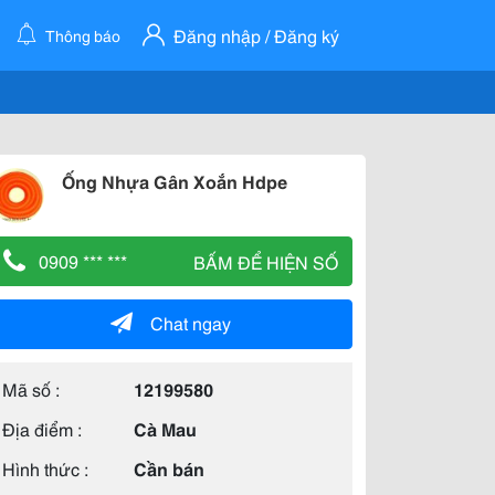
Đăng nhập / Đăng ký
Thông báo
Ống Nhựa Gân Xoắn Hdpe
0909 *** ***
BẤM ĐỂ HIỆN SỐ
Chat ngay
Mã số :
12199580
Địa điểm :
Cà Mau
Hình thức :
Cần bán