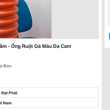
ầm - Ống Ruột Gà Màu Da Cam
hủ Đức
 Đạt Phát
ệt Nam