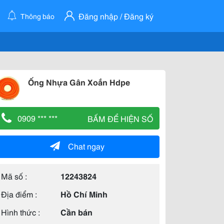
Đăng nhập / Đăng ký
Thông báo
Ống Nhựa Gân Xoắn Hdpe
0909 *** ***
BẤM ĐỂ HIỆN SỐ
Chat ngay
Mã số :
12243824
Địa điểm :
Hồ Chí Minh
Hình thức :
Cần bán