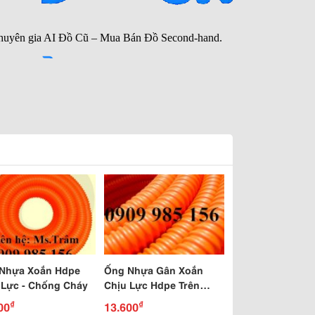
Nhựa Xoắn Hdpe
Ống Nhựa Gân Xoắn
 Lực - Chống Cháy
Chịu Lực Hdpe Trên
Toàn Quốc
₫
₫
00
13.600