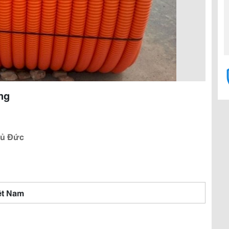
ng
hủ Đức
ệt Nam