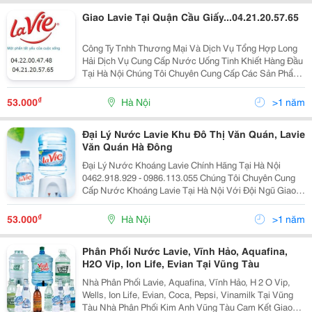
Giao Lavie Tại Quận Cầu Giấy...04.21.20.57.65
Công Ty Tnhh Thương Mại Và Dịch Vụ Tổng Hợp Long
Hải Dịch Vụ Cung Cấp Nước Uống Tinh Khiết Hàng Đầu
Tại Hà Nội Chúng Tôi Chuyên Cung Cấp Các Sản Phẩm
Về Nước Khoáng , Nước Uống Tinh Khiết Đạt Tiêu
Chuẩn Hàng Việt Nam Chất Lượng Cao ( Iso 9001-2
₫
53.000
Hà Nội
>1 năm
Đại Lý Nước Lavie Khu Đô Thị Văn Quán, Lavie
Văn Quán Hà Đông
Đại Lý Nước Khoáng Lavie Chính Hãng Tại Hà Nội
0462.918.929 - 0986.113.055 Chúng Tôi Chuyên Cung
Cấp Nước Khoáng Lavie Tại Hà Nội Với Đội Ngũ Giao
Hàng Chuyên Nghiệp Chúng Tôi Xin Cam Kết: - Giao
Hàng Nhanh - Đúng Giá Sản Phẩm - Đảm Bả
₫
53.000
Hà Nội
>1 năm
Phân Phối Nước Lavie, Vĩnh Hảo, Aquafina,
H2O Vip, Ion Life, Evian Tại Vũng Tàu
Nhà Phân Phối Lavie, Aquafina, Vĩnh Hảo, H 2 O Vip,
Wells, Ion Life, Evian, Coca, Pepsi, Vinamilk Tại Vũng
Tàu Nhà Phân Phối Kim Anh Vũng Tàu Cam Kết Giao