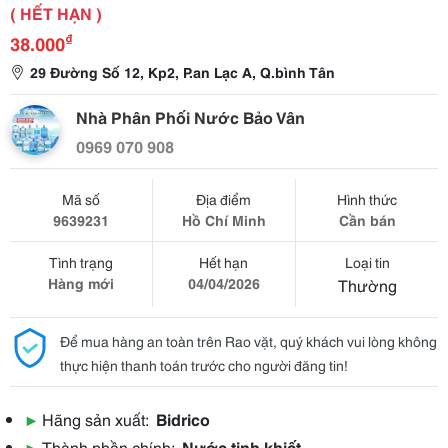
( HẾT HẠN )
₫
38.000
29 Đường Số 12, Kp2, P.an Lạc A, Q.bình Tân
Nhà Phân Phối Nước Bảo Vân
0969 070 908
Mã số
Địa điểm
Hình thức
9639231
Hồ Chí Minh
Cần bán
Tình trạng
Hết hạn
Loại tin
Hàng mới
04/04/2026
Thường
Để mua hàng an toàn trên Rao vặt, quý khách vui lòng không
thực hiện thanh toán trước cho người đăng tin!
▶
Hãng sản xuất:
Bidrico
▶
Thành phần chính:
Nước tinh khiết