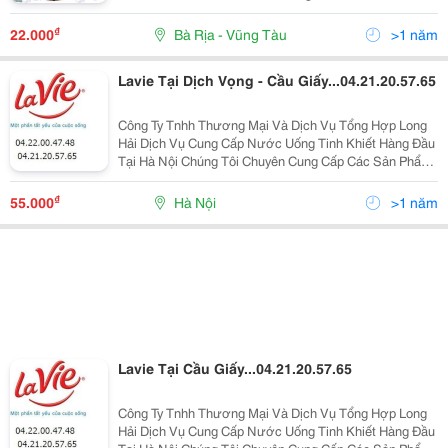
Hàng Tận Nơi, Nhanh Chóng, Phục Vụ Ân Cần Chuyên
Nghiệp Với Giá Tốt Hơn : Metro, Coop Mar
₫
22.000
Bà Rịa - Vũng Tàu
>1 năm
Lavie Tại Dịch Vọng - Cầu Giấy...04.21.20.57.65
Công Ty Tnhh Thương Mại Và Dịch Vụ Tổng Hợp Long
Hải Dịch Vụ Cung Cấp Nước Uống Tinh Khiết Hàng Đầu
Tại Hà Nội Chúng Tôi Chuyên Cung Cấp Các Sản Phẩm
Về Nước Khoáng , Nước Uống Tinh Khiết Đạt Tiêu
Chuẩn Hàng Việt Nam Chất Lượng Cao ( Iso 9001-2
₫
55.000
Hà Nội
>1 năm
Lavie Tại Cầu Giấy...04.21.20.57.65
Công Ty Tnhh Thương Mại Và Dịch Vụ Tổng Hợp Long
Hải Dịch Vụ Cung Cấp Nước Uống Tinh Khiết Hàng Đầu