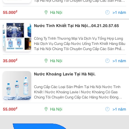
Tại Hà Nội Chúng Tôi Chuyên Cung Cấp Các Sản Phẩm
Về Nước Khoáng , Nước Uống Tinh Khiết Đạt Tiêu
Chuẩn Hàng Việt Nam Chất Lượng Cao ( Iso 9001-2
₫
55.000
Hà Nội
>1 năm
Nước Tinh Khiết Tại Hà Nội...04.21.20.57.65
Công Ty Tnhh Thương Mại Và Dịch Vụ Tổng Hợp Long
Hải Dịch Vụ Cung Cấp Nước Uống Tinh Khiết Hàng Đầu
Tại Hà Nội Chúng Tôi Chuyên Cung Cấp Các Sản Phẩm
Về Nước Khoáng , Nước Uống Tinh Khiết Đạt Tiêu
Chuẩn Hàng Việt Nam Chất Lượng Cao ( Iso 9001-2
₫
35.000
Hà Nội
>1 năm
Nước Khoáng Lavie Tại Hà Nội.
Cung Cấp Các Loại Sản Phẩm Tại Hà Nội Nước Tinh
Khiết | Nước Khoáng Lavie | Nước Khoáng Có Gas
Chúng Tôi Chuyên Cung Cấp Các Hãng Nước Đóng
Chai, Thùng, 0,3 - 0,5Ml - 1,5Lit - 5Lit - 19Lit Chúng Tôi
Cung Cấp Đa Dạng Các Sản Phẩm Nước Tin
₫
55.000
Hà Nội
>1 năm