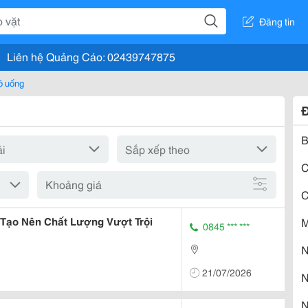
Đăng tin
Liên hệ Quảng Cáo: 02439747875
ồ uống
B
C
Khoảng giá
C
 Tạo Nên Chất Lượng Vượt Trội
M
0845 *** ***
N
21/07/2026
N
N