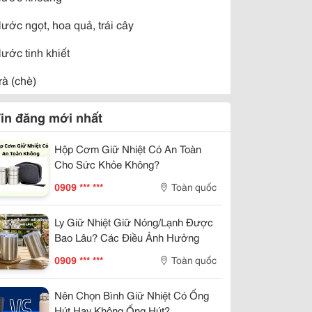
ước ngọt, hoa quả, trái cây
ước tinh khiết
rà (chè)
ồ uống khác
in đăng mới nhất
ồ uống pha sẵn
Hộp Cơm Giữ Nhiệt Có An Toàn
Cho Sức Khỏe Không?
0909 *** ***
Toàn quốc
Ly Giữ Nhiệt Giữ Nóng/Lạnh Được
Bao Lâu? Các Điều Ảnh Hưởng
0909 *** ***
Toàn quốc
Nên Chọn Bình Giữ Nhiệt Có Ống
Hút Hay Không Ống Hút?