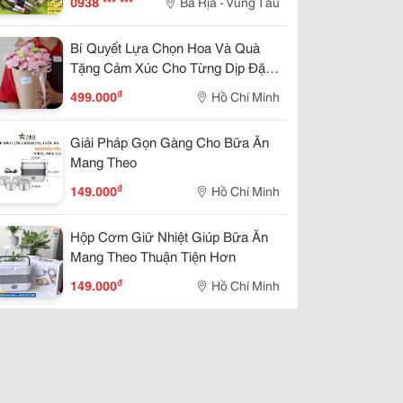
0938 *** ***
Bà Rịa - Vũng Tàu
Thủy Lực 1 2- Ống Thủy Lực Phi
21- Ống Thủy Lực 1 4 -Ống Thủy
Bí Quyết Lựa Chọn Hoa Và Quà
Lực 3 8
Tặng Cảm Xúc Cho Từng Dịp Đặc
Biệt Trong Năm
₫
499.000
Hồ Chí Minh
Giải Pháp Gọn Gàng Cho Bữa Ăn
Mang Theo
₫
149.000
Hồ Chí Minh
Hộp Cơm Giữ Nhiệt Giúp Bữa Ăn
Mang Theo Thuận Tiện Hơn
₫
149.000
Hồ Chí Minh