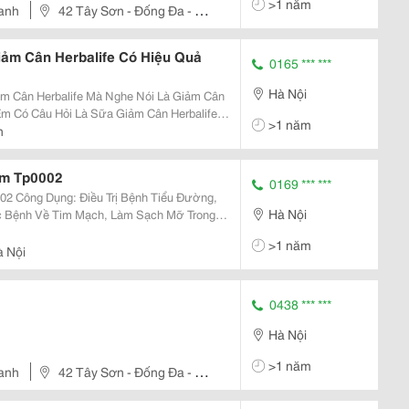
>1 năm
anh
42 Tây Sơn - Đống Đa - Hà
iảm Cân Herbalife Có Hiệu Quả
0165 *** ***
Hà Nội
ảm Cân Herbalife Mà Nghe Nói Là Giảm Cân
Em Có Câu Hỏi Là Sữa Giảm Cân Herbalife
>1 năm
i Tìm Hiểu Thực Hư Ra Sao Nhé! Công Ty
n
 Đã Đ
am Tp0002
0169 *** ***
Đường,
Hà Nội
c Bệnh Về Tim Mạch, Làm Sạch Mỡ Trong
hẳng, Giúp Tăng Sinh Lực Mạnh.
>1 năm
php?Option=C
à Nội
0438 *** ***
Hà Nội
>1 năm
anh
42 Tây Sơn - Đống Đa - Hà