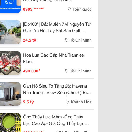
0909 *** ***
Toàn quốc
[Dp100*] Đất M.tiền 7M Nguyễn Tư
Giản An Hội Tây Sát Sân Golf -
24.X Tỷ
24,5 tỷ
Hồ Chí Minh
Hoa Lụa Cao Cấp Nhà Trannies
Floris
₫
499.000
Hồ Chí Minh
Căn Hộ Siêu To Tầng 26; Havana
Nha Trang - View Xéo (Chếch) Biển
Trần Phú Thuê 25Tr/Tháng 5,5 Tỷ
5,5 tỷ
Khánh Hòa
Ống Thủy Lực Mềm -Ống Thủy
Lực Cao Áp- Giá Ống Thủy Lực
-Ống Dầu Thủy Lực- Ống Dầu