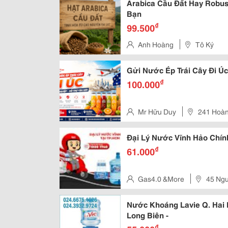
Arabica Cầu Đất Hay Robus
Bạn
₫
99.500
Anh Hoàng
Tô Ký
Gửi Nước Ép Trái Cây Đi Ú
₫
100.000
Mr Hữu Duy
241 Hoà
Bình
Đại Lý Nước Vĩnh Hảo Chín
₫
61.000
Gas4.0 &More
45 Ngu
Nước Khoáng Lavie Q. Hai 
Long Biên -
₫