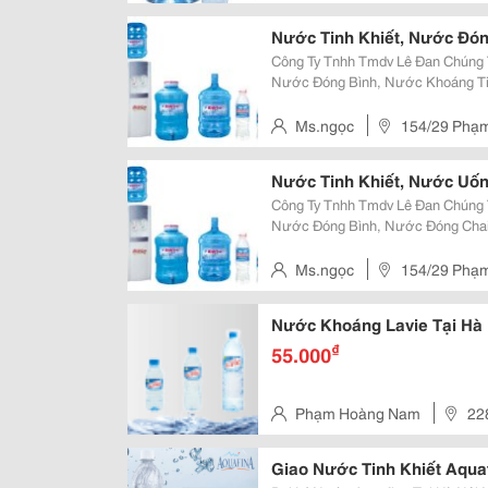
Nước Tinh Khiết, Nước Đón
Công Ty Tnhh Tmdv Lê Đan Chúng Tôi Chuyên Cung Cấp, Phân Phối Sản Phẩm
Nước Đóng Bình, Nước Khoáng Tin
Minh. Phục Vụ Cho Các Hộ Gia Đình, Văn Phòng Công Ty, Nhà Hàng, Khách
Sạn.... Hội Nghị, Tour Du Lịch, Cư
Ms.ngọc
154/29 Phạm 
Nước Tinh Khiết, Nước Uố
Công Ty Tnhh Tmdv Lê Đan Chúng Tôi Chuyên Cung Cấp, Phân Phối Sản Phẩm
Nước Đóng Bình, Nước Đóng Chai,
Thành Phố Hồ Chí Minh. Phục Vụ Cho Các Hộ Gia Đình, Văn Phòng Công Ty,
Nhà Hàng, Khách Sạn.... Hội Nghị,
Ms.ngọc
154/29 Phạm 
Nước Khoáng Lavie Tại Hà 
₫
55.000
Phạm Hoàng Nam
22
Giao Nước Tinh Khiết Aquaf