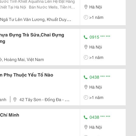
Hà Nội
ầu Giấy
>1 năm
Nhựa Đựng Trà Sữa,Chai Đựng
0915 *** ***
ợng
Hà Nội
>1 năm
ở, Hoàng Mai, Việt Nam
n Phụ Thuộc Yếu Tố Nào
0438 *** ***
Hà Nội
>1 năm
anh
42 Tây Sơn - Đống Đa - Hà
 Chí Minh
0438 *** ***
Hà Nội