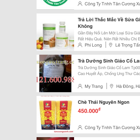
Công Ty Tnhh Tân Cương X
Nội
Trả Lời Thắc Mắc Về Sữa G
Không
Gần Đây Nổi Lên Một Loại Sữa Gi
Rất Hiệu Quả. Nên Rất Nhiều Chị 
Có Hiệu Quả Không . Hãy Cùng Tô
Phi Long
Lê Trọng Tấ
Herbalife Được Bắt Nguồn Từ Mỹ,
Trà Dưỡng Sinh Giảo Cổ L
Trà Dưỡng Sinh Giảo Cổ Lam Tp0002 Công Dụng: Điều Trị Bệnh Tiểu 
Cao Huyết Áp, Chống Ung Thư Cá
Máu, Chống Lão Hóa, Giảm Căng T
Http://Phuongmytrang.com/Index.
My Trang
Hà Đông, H
Chè Thái Nguyên Ngon
₫
450.000
Công Ty Tnhh Tân Cương X
Nội