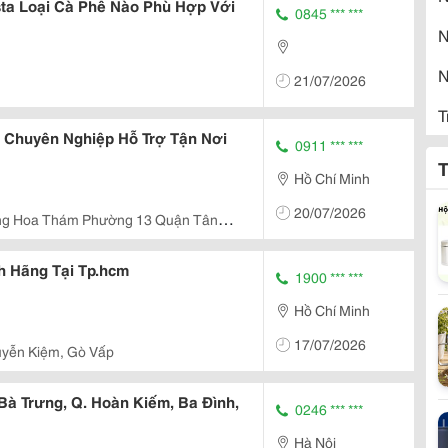
ta Loại Cà Phê Nào Phù Hợp Với
0845 *** ***
N
N
21/07/2026
T
c Chuyên Nghiệp Hỗ Trợ Tận Nơi
0911 *** ***
Đ
T
Hồ Chí Minh
Đ
20/07/2026
ng Hoa Thám Phường 13 Quận Tân
h Hãng Tại Tp.hcm
1900 *** ***
Hồ Chí Minh
17/07/2026
yễn Kiệm, Gò Vấp
Bà Trưng, Q. Hoàn Kiếm, Ba Đình,
0246 *** ***
Hà Nội