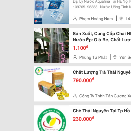
Đại Lý Nước Aquafina Tại Hà Nội Nước Tinh Khiết Aquafina Liên Hệ Đặt Hàng
: 09765. 98388 ​ ​ Nước Uống Tinh Khiết Tại Hà Nội ​ ​ Bán Nước Wells, Tiền Hải,
Lavie, Aquafina, Laska,Miru Tại C
Phạm Hoàng Nam
14 Ngã Tư Lên Văn Lương, Khuất Duy
Tiến
Sản Xuất, Cung Cấp Chai 
Nước Ép: Giá Rẻ, Chất Lư
₫
1.100
Phùng Tự Phát
Yên S
Chất Lượng Trà Thái Nguyê
₫
790.000
Công Ty Tnhh Tân Cương X
Nội
Chè Thái Nguyên Tại Tp Hồ
₫
230.000