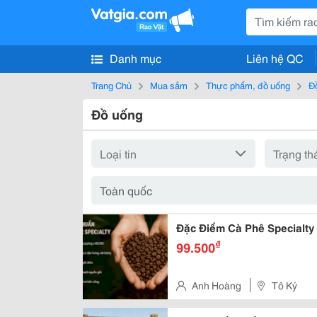
Danh mục
Liên hệ QC
Trang Chủ
Mua sắm
Thực phẩm, đồ uống
Đ
Đồ uống
Đặc Điểm Cà Phê Specialty
₫
99.500
Anh Hoàng
Tô Ký