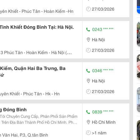
27/03/2026
yên Khiết - Phúc Tân - Hoàn Kiếm -Hn
nh Khiết Đóng Bình Tại: Hà Nội.
0243 *** ***
Hà Nội
27/03/2026
3 Phúc Tân - Hoàn Kiếm - Hà Nội (Đi
)
Kiếm, Quận Hai Ba Trưng, Ba
0346 *** ***
Sứ
Hà Nội
27/03/2026
yên Khiết - Phúc Tân - Hk - Hn
g Đóng Bình
0839 *** ***
Hồ Chí Minh
ên Địa Bàn Thành Phố Hồ Chí Minh. Phục
g Công Ty, Nhà Hàng, Khách Sạn.... Hội
>1 năm
Văn Hai, P.3, Q.tân Bình