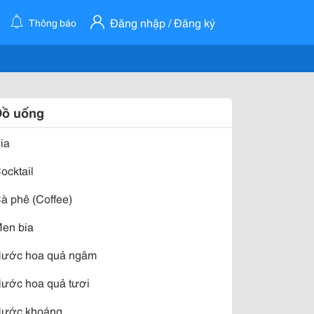
Đăng nhập / Đăng ký
Thông báo
Đồ uống
ia
ocktail
à phê (Coffee)
en bia
ước hoa quả ngâm
ước hoa quả tươi
ước khoáng