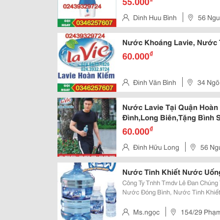
55.000
Dinh Huu Bình
56 Ngu
Nước Khoáng Lavie, Nước Ti
₫
60.000
Đinh Văn Bình
34 Ngõ 
Ngõ 301 Hồng Hà Thẳng Xuống
Nước Lavie Tại Quận Hoàn 
Đình,Long Biên,Tặng Bình 
₫
60.000
Đinh Hữu Long
56 Ngu
Nước Tinh Khiết Nước Uốn
Công Ty Tnhh Tmdv Lê Đan Chúng Tôi Chuyên Cung Cấp, Phân Phối Sản Phẩm
Nước Đóng Bình, Nước Tinh Khiết Tr
Vụ Cho Các Hộ Gia Đình, Văn Phòn
Nghị, Tour Du Lịch, Cưới Hỏi.
Ms.ngọc
154/29 Phạm 