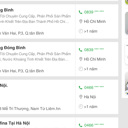
g Bình
0839 *** ***
Hồ Chí Minh
h Khiết Trên Địa Bàn Thành Phố Hồ Chí
>1 năm
Văn Hai, P.3, Q.tân Bình
ng Đóng Bình
0839 *** ***
Hồ Chí Minh
 Nước Khoáng Tinh Khiết Trên Địa Bàn
>1 năm
Văn Hai, P.3, Q.tân Bình
Nội.
0466 *** ***
Hà Nội
>1 năm
8 Mễ Trì Thượng, Nam Từ Liêm.hn
ina Tại Hà Nội
0466 *** ***