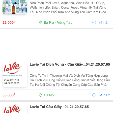
Nhà Phân Phối Lavie, Aquafina, Vĩnh Hảo, H 2 O Vip,
Wells, Ion Life, Evian, Coca, Pepsi, Vinamilk Tại Vũng
Tàu Nhà Phân Phối Kim Anh Vũng Tàu Cam Kết Giao
Hàng Tận Nơi, Nhanh Chóng, Phục Vụ Ân Cần Chuyên
Nghiệp Với Giá Tốt Hơn : Metro, Coop Mar
₫
22.000
Bà Rịa - Vũng Tàu
>1 năm
Lavie Tại Dịch Vọng - Cầu Giấy...04.21.20.57.65
Công Ty Tnhh Thương Mại Và Dịch Vụ Tổng Hợp Long
Hải Dịch Vụ Cung Cấp Nước Uống Tinh Khiết Hàng Đầu
Tại Hà Nội Chúng Tôi Chuyên Cung Cấp Các Sản Phẩm
Về Nước Khoáng , Nước Uống Tinh Khiết Đạt Tiêu
Chuẩn Hàng Việt Nam Chất Lượng Cao ( Iso 9001-2
₫
55.000
Hà Nội
>1 năm
Lavie Tại Cầu Giấy...04.21.20.57.65