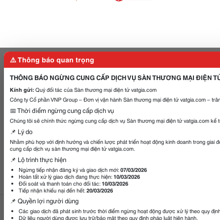
⚠️ Thông báo quan trọng
THÔNG BÁO NGỪNG CUNG CẤP DỊCH VỤ SÀN THƯƠNG MẠI ĐIỆN T
Kính gửi:
Quý đối tác của Sàn thương mại điện tử vatgia.com
Công ty Cổ phần VNP Group – Đơn vị vận hành Sàn thương mại điện tử vatgia.com – trân
📅 Thời điểm ngừng cung cấp dịch vụ
Chúng tôi sẽ chính thức ngừng cung cấp dịch vụ Sàn thương mại điện tử vatgia.com kể 
📌 Lý do
Nhằm phù hợp với định hướng và chiến lược phát triển hoạt động kinh doanh trong giai 
cung cấp dịch vụ sàn thương mại điện tử vatgia.com.
📌 Lộ trình thực hiện
Ngừng tiếp nhận đăng ký và giao dịch mới:
07/03/2026
Hoàn tất xử lý giao dịch đang thực hiện:
10/03/2026
Đối soát và thanh toán cho đối tác:
10/03/2026
Tiếp nhận khiếu nại đến hết:
20/03/2026
📌 Quyền lợi người dùng
Các giao dịch đã phát sinh trước thời điểm ngừng hoạt động được xử lý theo quy địn
Gọi điện
Gửi tin nhắn
Dữ liệu người dùng được lưu trữ/bảo mật theo quy định pháp luật hiện hành.