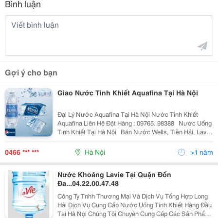
Bình luận
Gợi ý cho bạn
Giao Nước Tinh Khiết Aquafina Tại Hà Nội
Đại Lý Nước Aquafina Tại Hà Nội Nước Tinh Khiết
Aquafina Liên Hệ Đặt Hàng : 09765. 98388 ​ ​ Nước Uống
Tinh Khiết Tại Hà Nội ​ ​ Bán Nước Wells, Tiền Hải, Lavie,
Aquafina, Laska,Miru Tại Cầu Giấy
0466 *** ***
Hà Nội
>1 năm
Nước Khoáng Lavie Tại Quận Đốn
Đa...04.22.00.47.48
Công Ty Tnhh Thương Mại Và Dịch Vụ Tổng Hợp Long
Hải Dịch Vụ Cung Cấp Nước Uống Tinh Khiết Hàng Đầu
Tại Hà Nội Chúng Tôi Chuyên Cung Cấp Các Sản Phẩm