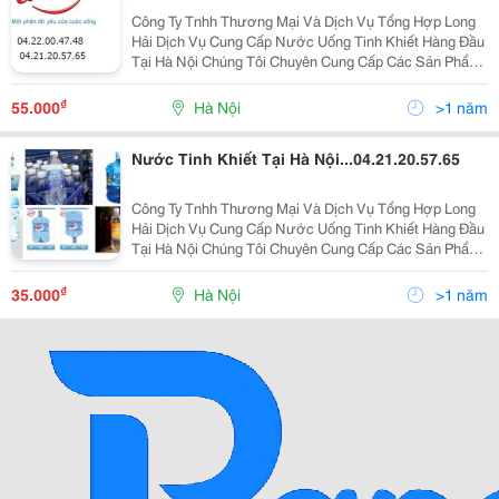
Công Ty Tnhh Thương Mại Và Dịch Vụ Tổng Hợp Long
Hải Dịch Vụ Cung Cấp Nước Uống Tinh Khiết Hàng Đầu
Tại Hà Nội Chúng Tôi Chuyên Cung Cấp Các Sản Phẩm
Về Nước Khoáng , Nước Uống Tinh Khiết Đạt Tiêu
Chuẩn Hàng Việt Nam Chất Lượng Cao ( Iso 9001-2
₫
55.000
Hà Nội
>1 năm
Nước Tinh Khiết Tại Hà Nội...04.21.20.57.65
Công Ty Tnhh Thương Mại Và Dịch Vụ Tổng Hợp Long
Hải Dịch Vụ Cung Cấp Nước Uống Tinh Khiết Hàng Đầu
Tại Hà Nội Chúng Tôi Chuyên Cung Cấp Các Sản Phẩm
Về Nước Khoáng , Nước Uống Tinh Khiết Đạt Tiêu
Chuẩn Hàng Việt Nam Chất Lượng Cao ( Iso 9001-2
₫
35.000
Hà Nội
>1 năm