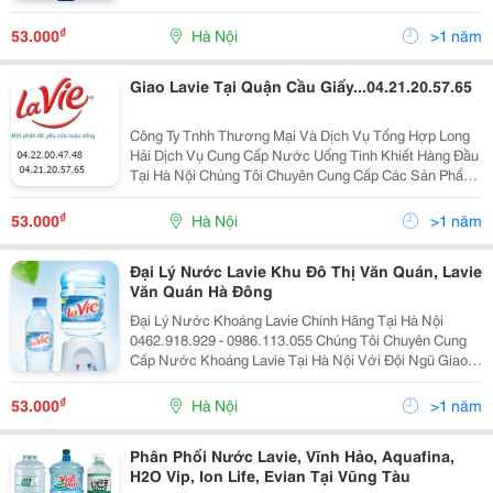
Về Nước Khoáng , Nước Uống Tinh Khiết Đạt Tiêu
Chuẩn Hàng Việt Nam Chất Lượng Cao ( Iso 9001-2
₫
53.000
Hà Nội
>1 năm
Giao Lavie Tại Quận Cầu Giấy...04.21.20.57.65
Công Ty Tnhh Thương Mại Và Dịch Vụ Tổng Hợp Long
Hải Dịch Vụ Cung Cấp Nước Uống Tinh Khiết Hàng Đầu
Tại Hà Nội Chúng Tôi Chuyên Cung Cấp Các Sản Phẩm
Về Nước Khoáng , Nước Uống Tinh Khiết Đạt Tiêu
Chuẩn Hàng Việt Nam Chất Lượng Cao ( Iso 9001-2
₫
53.000
Hà Nội
>1 năm
Đại Lý Nước Lavie Khu Đô Thị Văn Quán, Lavie
Văn Quán Hà Đông
Đại Lý Nước Khoáng Lavie Chính Hãng Tại Hà Nội
0462.918.929 - 0986.113.055 Chúng Tôi Chuyên Cung
Cấp Nước Khoáng Lavie Tại Hà Nội Với Đội Ngũ Giao
Hàng Chuyên Nghiệp Chúng Tôi Xin Cam Kết: - Giao
Hàng Nhanh - Đúng Giá Sản Phẩm - Đảm Bả
₫
53.000
Hà Nội
>1 năm
Phân Phối Nước Lavie, Vĩnh Hảo, Aquafina,
H2O Vip, Ion Life, Evian Tại Vũng Tàu