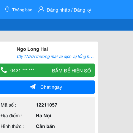
Đăng nhập / Đăng ký
Thông báo
Ngo Long Hai
C
ty TNHH thương mại và dịch vụ tổng hợp Long Hải
0421 *** ***
BẤM ĐỂ HIỆN SỐ
Chat ngay
Mã số :
12211057
Địa điểm :
Hà Nội
Hình thức :
Cần bán